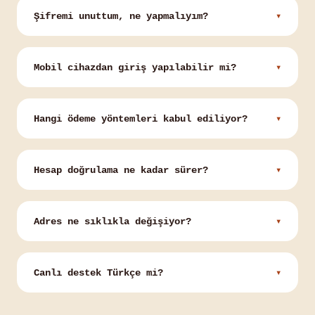
gerek yok. Erişim sorunu yaşıyorsan önce
Şifremi unuttum, ne yapmalıyım?
▾
güncel adresi dene. VPN kullanımı platformun
kullanım koşullarına göre değişebiliyor.
Giriş sayfasındaki "Şifremi Unuttum"
bağlantısını kullan. Kayıtlı e-posta
Mobil cihazdan giriş yapılabilir mi?
▾
adresine sıfırlama linki geliyor. İşlem
genellikle 2-5 dakika içinde tamamlanıyor.
Evet. Her üç platform da mobil tarayıcı
üzerinden çalışıyor. iOS ve Android
Hangi ödeme yöntemleri kabul ediliyor?
▾
cihazlarda ayrı uygulama indirmeye gerek
kalmadan erişim sağlanabiliyor.
Banka havalesi, kripto para (Bitcoin, USDT)
ve bazı e-cüzdan seçenekleri mevcut.
Hesap doğrulama ne kadar sürer?
▾
Platforma göre farklılık gösteriyor. Detaylı
liste için her platformun ödeme sayfasına
Kimlik belgesi yüklendikten sonra genellikle
bakabilirsin.
24-48 saat içinde onay geliyor. Yoğun
Adres ne sıklıkla değişiyor?
▾
dönemlerde bu süre 72 saate uzayabiliyor.
Belgelerin net ve okunabilir olması süreci
Başarıbet ortalama 6 haftada bir, Betandyou
kısaltıyor.
ve Betwinner ise 8-10 haftada bir adres
Canlı destek Türkçe mi?
▾
güncelliyor. Kesin bir takvim yok; bu yüzden
bu sayfayı yer imlerine eklemek pratik bir
Her üç platformda da Türkçe canlı destek
çözüm.