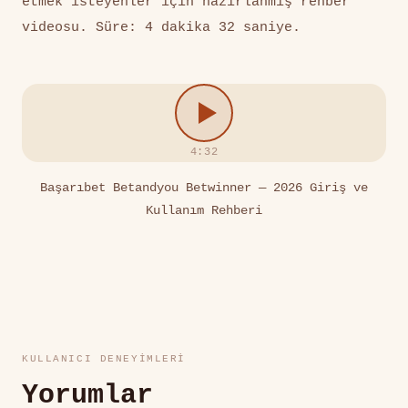
etmek isteyenler için hazırlanmış rehber
videosu. Süre: 4 dakika 32 saniye.
4:32
Başarıbet Betandyou Betwinner — 2026 Giriş ve
Kullanım Rehberi
KULLANICI DENEYIMLERI
Yorumlar