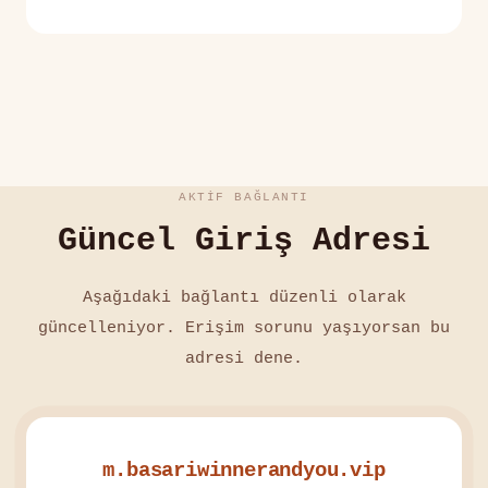
AKTIF BAĞLANTI
Güncel Giriş Adresi
Aşağıdaki bağlantı düzenli olarak
güncelleniyor. Erişim sorunu yaşıyorsan bu
adresi dene.
m.basariwinnerandyou.vip