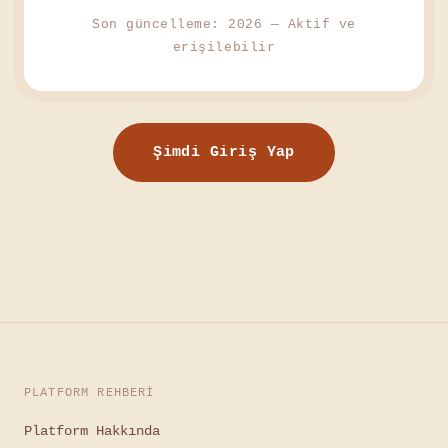
Son güncelleme: 2026 — Aktif ve
erişilebilir
Şimdi Giriş Yap
PLATFORM REHBERI
Platform Hakkında