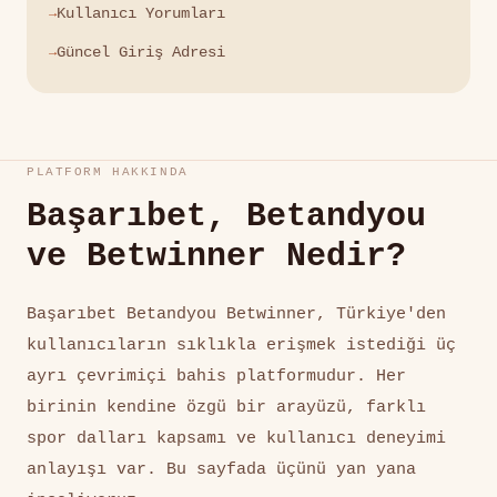
Kullanıcı Yorumları
Güncel Giriş Adresi
PLATFORM HAKKINDA
Başarıbet, Betandyou
ve Betwinner Nedir?
Başarıbet Betandyou Betwinner, Türkiye'den
kullanıcıların sıklıkla erişmek istediği üç
ayrı çevrimiçi bahis platformudur. Her
birinin kendine özgü bir arayüzü, farklı
spor dalları kapsamı ve kullanıcı deneyimi
anlayışı var. Bu sayfada üçünü yan yana