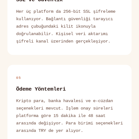
Her üç platform da 256-bit SSL şifreleme
kullanıyor. Bağlantı güvenliği tarayıcı
adres çubuğundaki kilit ikonuyla
doğrulanabilir. Kişisel veri aktarımı
şifreli kanal üzerinden gerçekleşiyor.
05
Ödeme Yöntemleri
Kripto para, banka havalesi ve e-cüzdan
seçenekleri mevcut. İşlem onay süreleri
platforma göre 15 dakika ile 48 saat
arasında değişiyor. Para birimi seçenekleri
arasında TRY de yer alıyor.