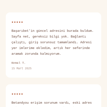
★★★★★
Başarıbet'in güncel adresini burada buldum.
Sayfa net, gereksiz bilgi yok. Bağlantı
çalıştı, giriş sorunsuz tamamlandı. Adresi
yer imlerime ekledim, artık her seferinde
aramak zorunda kalmıyorum.
Kemal T.
15 Mart 2025
★★★★★
Betandyou erişim sorunum vardı, eski adres