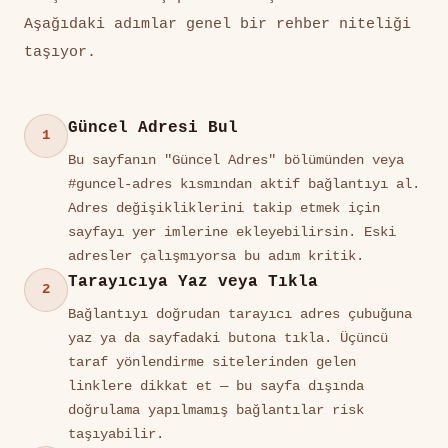
Aşağıdaki adımlar genel bir rehber niteliği
taşıyor.
Güncel Adresi Bul
1
Bu sayfanın "Güncel Adres" bölümünden veya
#guncel-adres kısmından aktif bağlantıyı al.
Adres değişikliklerini takip etmek için
sayfayı yer imlerine ekleyebilirsin. Eski
adresler çalışmıyorsa bu adım kritik.
Tarayıcıya Yaz veya Tıkla
2
Bağlantıyı doğrudan tarayıcı adres çubuğuna
yaz ya da sayfadaki butona tıkla. Üçüncü
taraf yönlendirme sitelerinden gelen
linklere dikkat et — bu sayfa dışında
doğrulama yapılmamış bağlantılar risk
taşıyabilir.