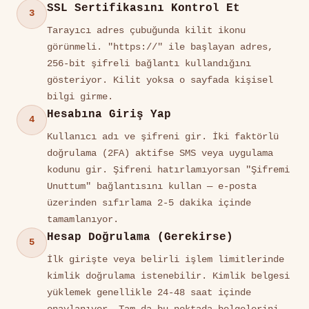
SSL Sertifikasını Kontrol Et
3
Tarayıcı adres çubuğunda kilit ikonu
görünmeli. "https://" ile başlayan adres,
256-bit şifreli bağlantı kullandığını
gösteriyor. Kilit yoksa o sayfada kişisel
bilgi girme.
Hesabına Giriş Yap
4
Kullanıcı adı ve şifreni gir. İki faktörlü
doğrulama (2FA) aktifse SMS veya uygulama
kodunu gir. Şifreni hatırlamıyorsan "Şifremi
Unuttum" bağlantısını kullan — e-posta
üzerinden sıfırlama 2-5 dakika içinde
tamamlanıyor.
Hesap Doğrulama (Gerekirse)
5
İlk girişte veya belirli işlem limitlerinde
kimlik doğrulama istenebilir. Kimlik belgesi
yüklemek genellikle 24-48 saat içinde