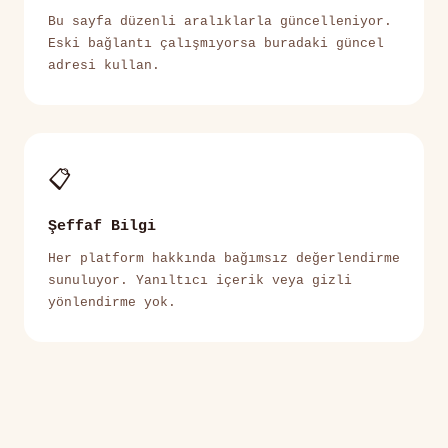
Bu sayfa düzenli aralıklarla güncelleniyor.
Eski bağlantı çalışmıyorsa buradaki güncel
adresi kullan.
📋
Şeffaf Bilgi
Her platform hakkında bağımsız değerlendirme
sunuluyor. Yanıltıcı içerik veya gizli
yönlendirme yok.