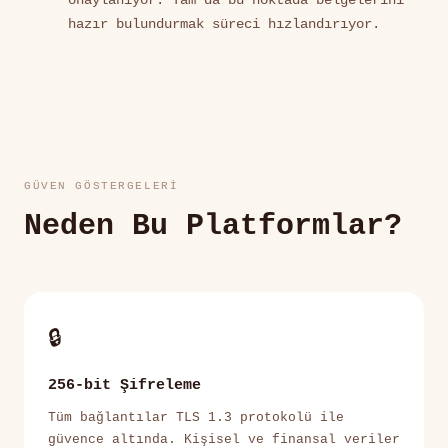
onaylanıyor. Tam da bu noktada belgelerini
hazır bulundurmak süreci hızlandırıyor.
GÜVEN GÖSTERGELERI
Neden Bu Platformlar?
🔒
256-bit Şifreleme
Tüm bağlantılar TLS 1.3 protokolü ile
güvence altında. Kişisel ve finansal veriler