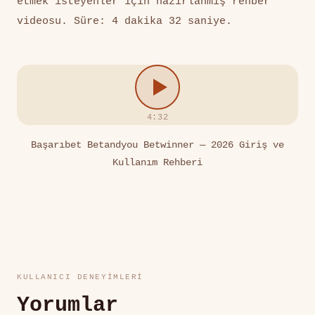
etmek isteyenler için hazırlanmış rehber
videosu. Süre: 4 dakika 32 saniye.
4:32
Başarıbet Betandyou Betwinner — 2026 Giriş ve
Kullanım Rehberi
KULLANICI DENEYIMLERI
Yorumlar