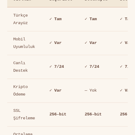
Türkçe
✓ Tam
✓ Tam
✓ Tam
Arayüz
Mobil
✓ Var
✓ Var
✓ Var
Uyumluluk
Canlı
✓ 7/24
✓ 7/24
✓ 7/24
Destek
Kripto
✓ Var
— Yok
✓ Var
Ödeme
SSL
256-bit
256-bit
256-bi
Şifreleme
Ortalama