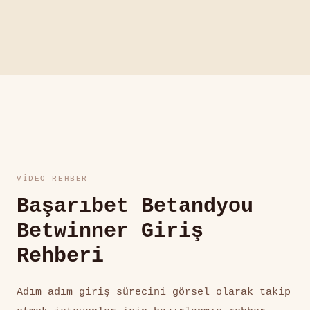
mevcut. Betwinner'da ortalama yanıt süresi 3
dakikanın altında. Betandyou ve Başarıbet'te
bu süre 5 dakikaya kadar çıkabiliyor.
VIDEO REHBER
Başarıbet Betandyou
Betwinner Giriş
Rehberi
Adım adım giriş sürecini görsel olarak takip