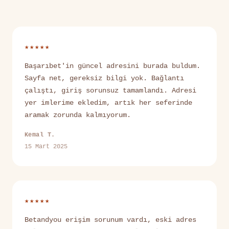
★★★★★
Başarıbet'in güncel adresini burada buldum.
Sayfa net, gereksiz bilgi yok. Bağlantı
çalıştı, giriş sorunsuz tamamlandı. Adresi
yer imlerime ekledim, artık her seferinde
aramak zorunda kalmıyorum.
Kemal T.
15 Mart 2025
★★★★★
Betandyou erişim sorunum vardı, eski adres