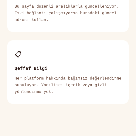
Bu sayfa düzenli aralıklarla güncelleniyor.
Eski bağlantı çalışmıyorsa buradaki güncel
adresi kullan.
📋
Şeffaf Bilgi
Her platform hakkında bağımsız değerlendirme
sunuluyor. Yanıltıcı içerik veya gizli
yönlendirme yok.