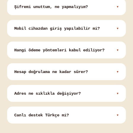
gerek yok. Erişim sorunu yaşıyorsan önce
Şifremi unuttum, ne yapmalıyım?
▾
güncel adresi dene. VPN kullanımı platformun
kullanım koşullarına göre değişebiliyor.
Giriş sayfasındaki "Şifremi Unuttum"
bağlantısını kullan. Kayıtlı e-posta
Mobil cihazdan giriş yapılabilir mi?
▾
adresine sıfırlama linki geliyor. İşlem
genellikle 2-5 dakika içinde tamamlanıyor.
Evet. Her üç platform da mobil tarayıcı
üzerinden çalışıyor. iOS ve Android
Hangi ödeme yöntemleri kabul ediliyor?
▾
cihazlarda ayrı uygulama indirmeye gerek
kalmadan erişim sağlanabiliyor.
Banka havalesi, kripto para (Bitcoin, USDT)
ve bazı e-cüzdan seçenekleri mevcut.
Hesap doğrulama ne kadar sürer?
▾
Platforma göre farklılık gösteriyor. Detaylı
liste için her platformun ödeme sayfasına
Kimlik belgesi yüklendikten sonra genellikle
bakabilirsin.
24-48 saat içinde onay geliyor. Yoğun
Adres ne sıklıkla değişiyor?
▾
dönemlerde bu süre 72 saate uzayabiliyor.
Belgelerin net ve okunabilir olması süreci
Başarıbet ortalama 6 haftada bir, Betandyou
kısaltıyor.
ve Betwinner ise 8-10 haftada bir adres
Canlı destek Türkçe mi?
▾
güncelliyor. Kesin bir takvim yok; bu yüzden
bu sayfayı yer imlerine eklemek pratik bir
Her üç platformda da Türkçe canlı destek
çözüm.