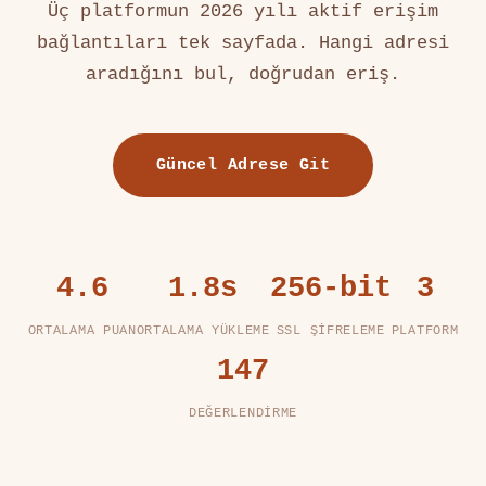
Üç platformun 2026 yılı aktif erişim
bağlantıları tek sayfada. Hangi adresi
aradığını bul, doğrudan eriş.
Güncel Adrese Git
4.6
1.8s
256-bit
3
ORTALAMA PUAN
ORTALAMA YÜKLEME
SSL ŞIFRELEME
PLATFORM
147
DEĞERLENDIRME