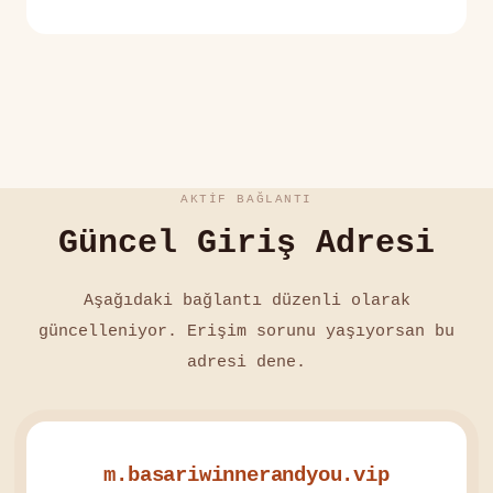
AKTIF BAĞLANTI
Güncel Giriş Adresi
Aşağıdaki bağlantı düzenli olarak
güncelleniyor. Erişim sorunu yaşıyorsan bu
adresi dene.
m.basariwinnerandyou.vip