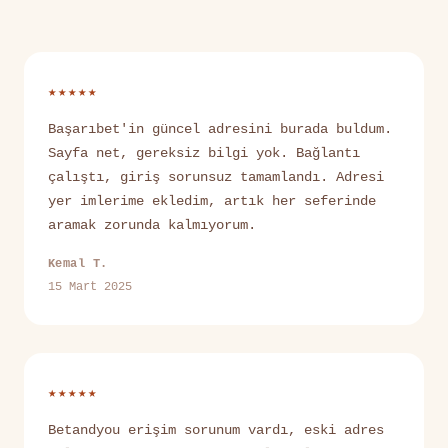
★★★★★
Başarıbet'in güncel adresini burada buldum.
Sayfa net, gereksiz bilgi yok. Bağlantı
çalıştı, giriş sorunsuz tamamlandı. Adresi
yer imlerime ekledim, artık her seferinde
aramak zorunda kalmıyorum.
Kemal T.
15 Mart 2025
★★★★★
Betandyou erişim sorunum vardı, eski adres