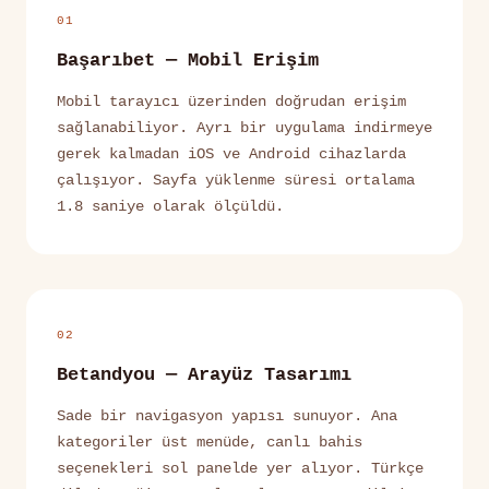
01
Başarıbet — Mobil Erişim
Mobil tarayıcı üzerinden doğrudan erişim
sağlanabiliyor. Ayrı bir uygulama indirmeye
gerek kalmadan iOS ve Android cihazlarda
çalışıyor. Sayfa yüklenme süresi ortalama
1.8 saniye olarak ölçüldü.
02
Betandyou — Arayüz Tasarımı
Sade bir navigasyon yapısı sunuyor. Ana
kategoriler üst menüde, canlı bahis
seçenekleri sol panelde yer alıyor. Türkçe