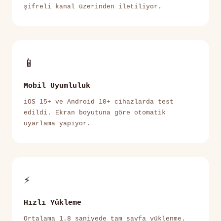
şifreli kanal üzerinden iletiliyor.
📱
Mobil Uyumluluk
iOS 15+ ve Android 10+ cihazlarda test
edildi. Ekran boyutuna göre otomatik
uyarlama yapıyor.
⚡
Hızlı Yükleme
Ortalama 1.8 saniyede tam sayfa yüklenme.