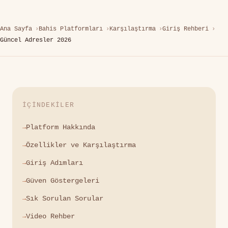
Ana Sayfa
Bahis Platformları
Karşılaştırma
Giriş Rehberi
Güncel Adresler 2026
İÇINDEKILER
Platform Hakkında
Özellikler ve Karşılaştırma
Giriş Adımları
Güven Göstergeleri
Sık Sorulan Sorular
Video Rehber