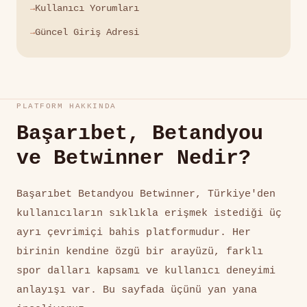
Kullanıcı Yorumları
Güncel Giriş Adresi
PLATFORM HAKKINDA
Başarıbet, Betandyou
ve Betwinner Nedir?
Başarıbet Betandyou Betwinner, Türkiye'den
kullanıcıların sıklıkla erişmek istediği üç
ayrı çevrimiçi bahis platformudur. Her
birinin kendine özgü bir arayüzü, farklı
spor dalları kapsamı ve kullanıcı deneyimi
anlayışı var. Bu sayfada üçünü yan yana