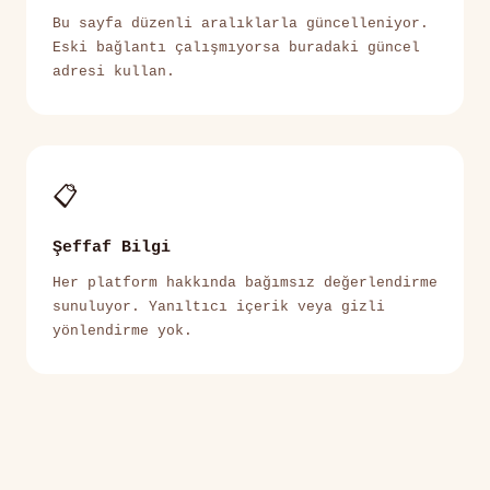
Bu sayfa düzenli aralıklarla güncelleniyor.
Eski bağlantı çalışmıyorsa buradaki güncel
adresi kullan.
📋
Şeffaf Bilgi
Her platform hakkında bağımsız değerlendirme
sunuluyor. Yanıltıcı içerik veya gizli
yönlendirme yok.