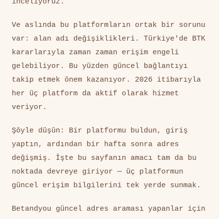
inceliyoruz.
Ve aslında bu platformların ortak bir sorunu
var: alan adı değişiklikleri. Türkiye'de BTK
kararlarıyla zaman zaman erişim engeli
gelebiliyor. Bu yüzden güncel bağlantıyı
takip etmek önem kazanıyor. 2026 itibarıyla
her üç platform da aktif olarak hizmet
veriyor.
Şöyle düşün: Bir platformu buldun, giriş
yaptın, ardından bir hafta sonra adres
değişmiş. İşte bu sayfanın amacı tam da bu
noktada devreye giriyor — üç platformun
güncel erişim bilgilerini tek yerde sunmak.
Betandyou güncel adres araması yapanlar için