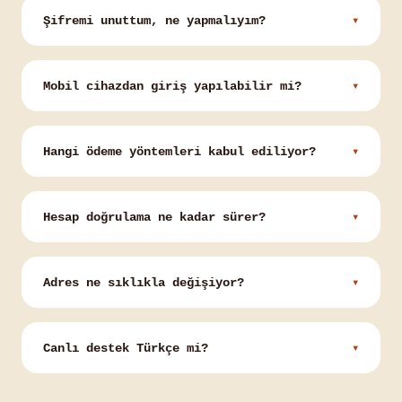
gerek yok. Erişim sorunu yaşıyorsan önce
Şifremi unuttum, ne yapmalıyım?
▾
güncel adresi dene. VPN kullanımı platformun
kullanım koşullarına göre değişebiliyor.
Giriş sayfasındaki "Şifremi Unuttum"
bağlantısını kullan. Kayıtlı e-posta
Mobil cihazdan giriş yapılabilir mi?
▾
adresine sıfırlama linki geliyor. İşlem
genellikle 2-5 dakika içinde tamamlanıyor.
Evet. Her üç platform da mobil tarayıcı
üzerinden çalışıyor. iOS ve Android
Hangi ödeme yöntemleri kabul ediliyor?
▾
cihazlarda ayrı uygulama indirmeye gerek
kalmadan erişim sağlanabiliyor.
Banka havalesi, kripto para (Bitcoin, USDT)
ve bazı e-cüzdan seçenekleri mevcut.
Hesap doğrulama ne kadar sürer?
▾
Platforma göre farklılık gösteriyor. Detaylı
liste için her platformun ödeme sayfasına
Kimlik belgesi yüklendikten sonra genellikle
bakabilirsin.
24-48 saat içinde onay geliyor. Yoğun
Adres ne sıklıkla değişiyor?
▾
dönemlerde bu süre 72 saate uzayabiliyor.
Belgelerin net ve okunabilir olması süreci
Başarıbet ortalama 6 haftada bir, Betandyou
kısaltıyor.
ve Betwinner ise 8-10 haftada bir adres
Canlı destek Türkçe mi?
▾
güncelliyor. Kesin bir takvim yok; bu yüzden
bu sayfayı yer imlerine eklemek pratik bir
Her üç platformda da Türkçe canlı destek
çözüm.