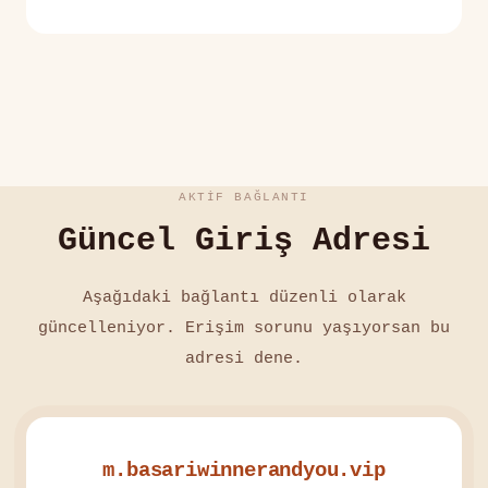
AKTIF BAĞLANTI
Güncel Giriş Adresi
Aşağıdaki bağlantı düzenli olarak
güncelleniyor. Erişim sorunu yaşıyorsan bu
adresi dene.
m.basariwinnerandyou.vip