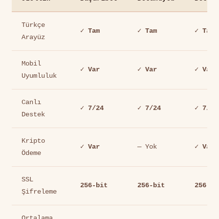
Türkçe
✓ Tam
✓ Tam
✓ Tam
Arayüz
Mobil
✓ Var
✓ Var
✓ Var
Uyumluluk
Canlı
✓ 7/24
✓ 7/24
✓ 7/24
Destek
Kripto
✓ Var
— Yok
✓ Var
Ödeme
SSL
256-bit
256-bit
256-bi
Şifreleme
Ortalama