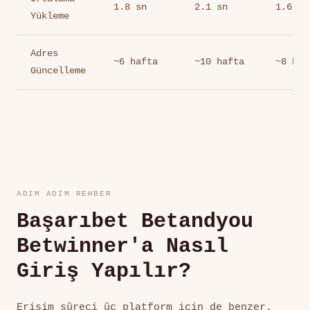
1.8 sn
2.1 sn
1.6 sn
Yükleme
Adres
~6 hafta
~10 hafta
~8 haf
Güncelleme
ADIM ADIM REHBER
Başarıbet Betandyou
Betwinner'a Nasıl
Giriş Yapılır?
Erişim süreci üç platform için de benzer.