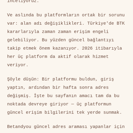
inceliyoruz.
Ve aslında bu platformların ortak bir sorunu
var: alan adı değişiklikleri. Türkiye'de BTK
kararlarıyla zaman zaman erişim engeli
gelebiliyor. Bu yüzden güncel bağlantıyı
takip etmek önem kazanıyor. 2026 itibarıyla
her üç platform da aktif olarak hizmet
veriyor.
Şöyle düşün: Bir platformu buldun, giriş
yaptın, ardından bir hafta sonra adres
değişmiş. İşte bu sayfanın amacı tam da bu
noktada devreye giriyor — üç platformun
güncel erişim bilgilerini tek yerde sunmak.
Betandyou güncel adres araması yapanlar için