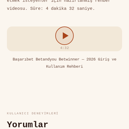
etmek isteyenler için hazırlanmış rehber
videosu. Süre: 4 dakika 32 saniye.
4:32
Başarıbet Betandyou Betwinner — 2026 Giriş ve
Kullanım Rehberi
KULLANICI DENEYIMLERI
Yorumlar