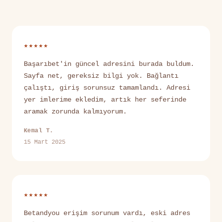
★★★★★
Başarıbet'in güncel adresini burada buldum.
Sayfa net, gereksiz bilgi yok. Bağlantı
çalıştı, giriş sorunsuz tamamlandı. Adresi
yer imlerime ekledim, artık her seferinde
aramak zorunda kalmıyorum.
Kemal T.
15 Mart 2025
★★★★★
Betandyou erişim sorunum vardı, eski adres