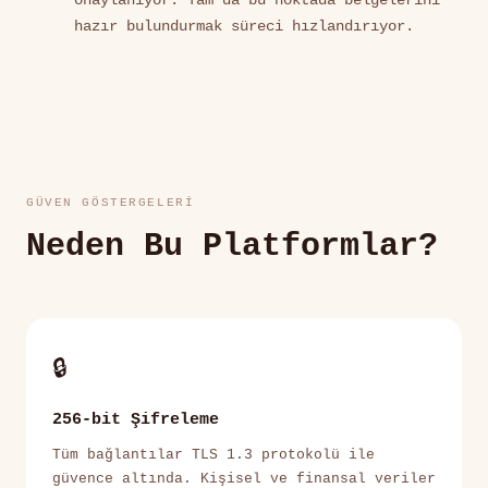
onaylanıyor. Tam da bu noktada belgelerini
hazır bulundurmak süreci hızlandırıyor.
GÜVEN GÖSTERGELERI
Neden Bu Platformlar?
🔒
256-bit Şifreleme
Tüm bağlantılar TLS 1.3 protokolü ile
güvence altında. Kişisel ve finansal veriler