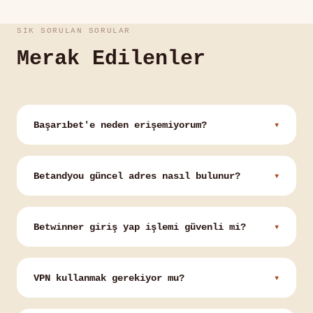
SIK SORULAN SORULAR
Merak Edilenler
Başarıbet'e neden erişemiyorum?
▾
Alan adı değişmiş olabilir. BTK kararlarıyla
zaman zaman eski adresler engelleniyor. Bu
Betandyou güncel adres nasıl bulunur?
▾
sayfanın #guncel-adres bölümünden aktif
bağlantıya ulaşabilirsin.
Bu sayfayı yer imlerine ekle. Adres
değiştiğinde sayfa güncelleniyor. Ayrıca
Betwinner giriş yap işlemi güvenli mi?
▾
platformun resmi sosyal medya hesaplarını
takip etmek de işe yarıyor.
256-bit SSL şifreleme kullanılıyor. Adres
çubuğunda "https://" ve kilit ikonu
VPN kullanmak gerekiyor mu?
▾
görünüyorsa bağlantı güvenli. Bu iki işareti
her zaman kontrol et.
Güncel adreste erişim çalışıyorsa VPN'e