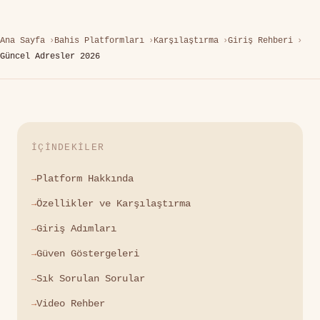
Ana Sayfa
Bahis Platformları
Karşılaştırma
Giriş Rehberi
Güncel Adresler 2026
İÇINDEKILER
Platform Hakkında
Özellikler ve Karşılaştırma
Giriş Adımları
Güven Göstergeleri
Sık Sorulan Sorular
Video Rehber