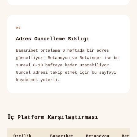
06
Adres Güncelleme Sıklığı
Başarıbet ortalama 6 haftada bir adres
güncelliyor. Betandyou ve Betwinner ise bu
süreyi 8-10 haftaya kadar uzatabiliyor.
Güncel adresi takip etmek için bu sayfayı
kaydetmek yeterli.
Üç Platform Karşılaştırması
Özellik
Başarıbet
Betandyou
Betwi