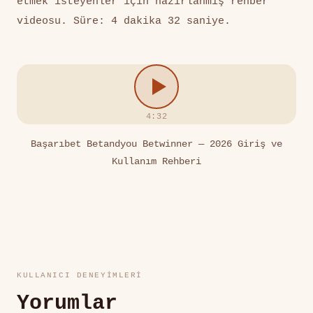
etmek isteyenler için hazırlanmış rehber
videosu. Süre: 4 dakika 32 saniye.
4:32
Başarıbet Betandyou Betwinner — 2026 Giriş ve
Kullanım Rehberi
KULLANICI DENEYIMLERI
Yorumlar