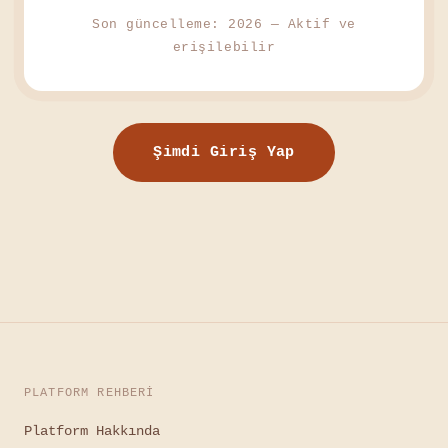
Son güncelleme: 2026 — Aktif ve
erişilebilir
Şimdi Giriş Yap
PLATFORM REHBERI
Platform Hakkında