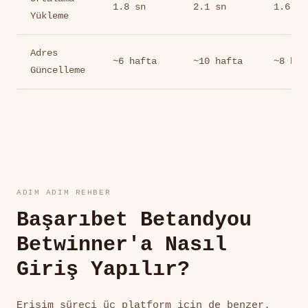
1.8 sn
2.1 sn
1.6 sn
Yükleme
Adres
~6 hafta
~10 hafta
~8 haf
Güncelleme
ADIM ADIM REHBER
Başarıbet Betandyou
Betwinner'a Nasıl
Giriş Yapılır?
Erişim süreci üç platform için de benzer.