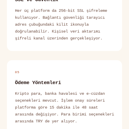
Her üç platform da 256-bit SSL şifreleme
kullanıyor. Bağlantı güvenliği tarayıcı
adres çubuğundaki kilit ikonuyla
doğrulanabilir. Kişisel veri aktarımı
şifreli kanal üzerinden gerçekleşiyor.
05
Ödeme Yöntemleri
Kripto para, banka havalesi ve e-cüzdan
seçenekleri mevcut. İşlem onay süreleri
platforma göre 15 dakika ile 48 saat
arasında değişiyor. Para birimi seçenekleri
arasında TRY de yer alıyor.