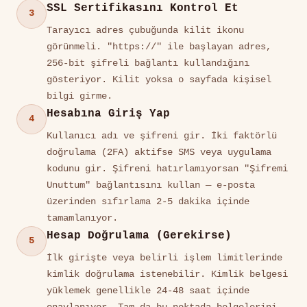
SSL Sertifikasını Kontrol Et
3
Tarayıcı adres çubuğunda kilit ikonu
görünmeli. "https://" ile başlayan adres,
256-bit şifreli bağlantı kullandığını
gösteriyor. Kilit yoksa o sayfada kişisel
bilgi girme.
Hesabına Giriş Yap
4
Kullanıcı adı ve şifreni gir. İki faktörlü
doğrulama (2FA) aktifse SMS veya uygulama
kodunu gir. Şifreni hatırlamıyorsan "Şifremi
Unuttum" bağlantısını kullan — e-posta
üzerinden sıfırlama 2-5 dakika içinde
tamamlanıyor.
Hesap Doğrulama (Gerekirse)
5
İlk girişte veya belirli işlem limitlerinde
kimlik doğrulama istenebilir. Kimlik belgesi
yüklemek genellikle 24-48 saat içinde