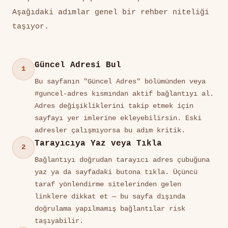
Aşağıdaki adımlar genel bir rehber niteliği
taşıyor.
Güncel Adresi Bul
1
Bu sayfanın "Güncel Adres" bölümünden veya
#guncel-adres kısmından aktif bağlantıyı al.
Adres değişikliklerini takip etmek için
sayfayı yer imlerine ekleyebilirsin. Eski
adresler çalışmıyorsa bu adım kritik.
Tarayıcıya Yaz veya Tıkla
2
Bağlantıyı doğrudan tarayıcı adres çubuğuna
yaz ya da sayfadaki butona tıkla. Üçüncü
taraf yönlendirme sitelerinden gelen
linklere dikkat et — bu sayfa dışında
doğrulama yapılmamış bağlantılar risk
taşıyabilir.