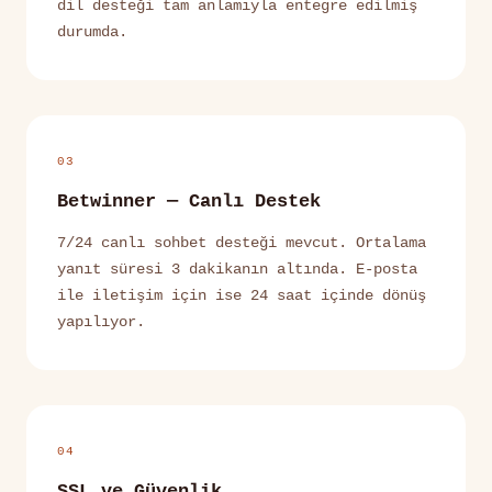
dil desteği tam anlamıyla entegre edilmiş
durumda.
03
Betwinner — Canlı Destek
7/24 canlı sohbet desteği mevcut. Ortalama
yanıt süresi 3 dakikanın altında. E-posta
ile iletişim için ise 24 saat içinde dönüş
yapılıyor.
04
SSL ve Güvenlik