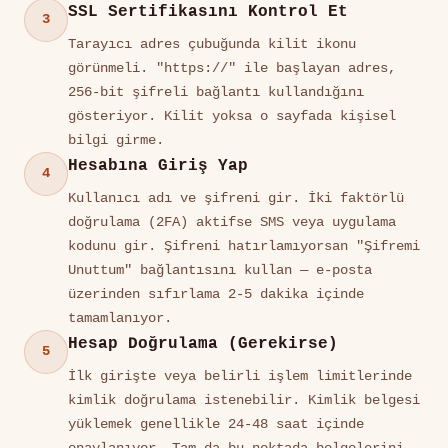
SSL Sertifikasını Kontrol Et
3
Tarayıcı adres çubuğunda kilit ikonu
görünmeli. "https://" ile başlayan adres,
256-bit şifreli bağlantı kullandığını
gösteriyor. Kilit yoksa o sayfada kişisel
bilgi girme.
Hesabına Giriş Yap
4
Kullanıcı adı ve şifreni gir. İki faktörlü
doğrulama (2FA) aktifse SMS veya uygulama
kodunu gir. Şifreni hatırlamıyorsan "Şifremi
Unuttum" bağlantısını kullan — e-posta
üzerinden sıfırlama 2-5 dakika içinde
tamamlanıyor.
Hesap Doğrulama (Gerekirse)
5
İlk girişte veya belirli işlem limitlerinde
kimlik doğrulama istenebilir. Kimlik belgesi
yüklemek genellikle 24-48 saat içinde