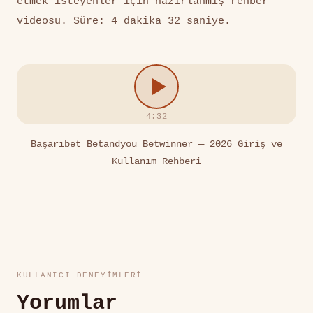
etmek isteyenler için hazırlanmış rehber
videosu. Süre: 4 dakika 32 saniye.
4:32
Başarıbet Betandyou Betwinner — 2026 Giriş ve
Kullanım Rehberi
KULLANICI DENEYIMLERI
Yorumlar