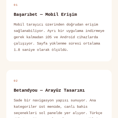
01
Başarıbet — Mobil Erişim
Mobil tarayıcı üzerinden doğrudan erişim
sağlanabiliyor. Ayrı bir uygulama indirmeye
gerek kalmadan iOS ve Android cihazlarda
çalışıyor. Sayfa yüklenme süresi ortalama
1.8 saniye olarak ölçüldü.
02
Betandyou — Arayüz Tasarımı
Sade bir navigasyon yapısı sunuyor. Ana
kategoriler üst menüde, canlı bahis
seçenekleri sol panelde yer alıyor. Türkçe