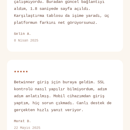
çalışmıyordu. Buradan güncel bağlantıyı
aldım, 1.8 saniyede sayfa açıldı.
Karşılaştırma tablosu da işime yaradı, üç
platformun farkını net görüyorsunuz.
Selin A.
8 Nisan 2025
★★★★★
Betwinner giriş için buraya geldim. SSL
kontrolü nasıl yapılır bilmiyordum, adım
adım anlatılmış. Mobil cihazımdan giriş
yaptım, hiç sorun çıkmadı. Canlı destek de
gerçekten hızlı yanıt veriyor.
Murat D.
22 Mayıs 2025