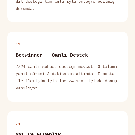
dil desteği tam anlamıyla entegre edilmiş
durumda.
03
Betwinner — Canlı Destek
7/24 canlı sohbet desteği mevcut. Ortalama
yanıt süresi 3 dakikanın altında. E-posta
ile iletişim için ise 24 saat içinde dönüş
yapılıyor.
04
SSL ve Güvenlik