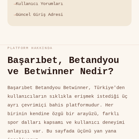
Kullanıcı Yorumları
Güncel Giriş Adresi
PLATFORM HAKKINDA
Başarıbet, Betandyou
ve Betwinner Nedir?
Başarıbet Betandyou Betwinner, Türkiye'den
kullanıcıların sıklıkla erişmek istediği üç
ayrı çevrimiçi bahis platformudur. Her
birinin kendine özgü bir arayüzü, farklı
spor dalları kapsamı ve kullanıcı deneyimi
anlayışı var. Bu sayfada üçünü yan yana