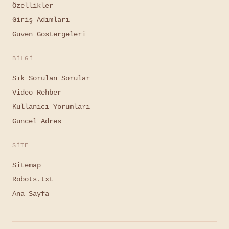
Özellikler
Giriş Adımları
Güven Göstergeleri
BILGI
Sık Sorulan Sorular
Video Rehber
Kullanıcı Yorumları
Güncel Adres
SITE
Sitemap
Robots.txt
Ana Sayfa