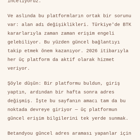
inceliyoruz.
Ve aslında bu platformların ortak bir sorunu
var: alan adı değişiklikleri. Türkiye'de BTK
kararlarıyla zaman zaman erişim engeli
gelebiliyor. Bu yüzden güncel bağlantıyı
takip etmek önem kazanıyor. 2026 itibarıyla
her üç platform da aktif olarak hizmet
veriyor.
Şöyle düşün: Bir platformu buldun, giriş
yaptın, ardından bir hafta sonra adres
değişmiş. İşte bu sayfanın amacı tam da bu
noktada devreye giriyor — üç platformun
güncel erişim bilgilerini tek yerde sunmak.
Betandyou güncel adres araması yapanlar için