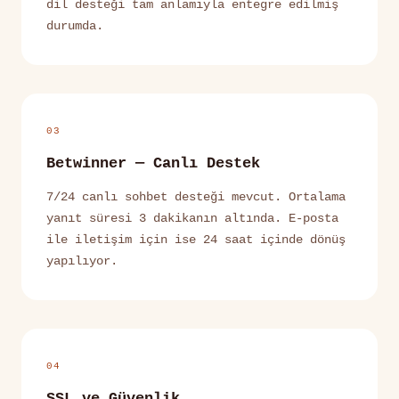
dil desteği tam anlamıyla entegre edilmiş
durumda.
03
Betwinner — Canlı Destek
7/24 canlı sohbet desteği mevcut. Ortalama
yanıt süresi 3 dakikanın altında. E-posta
ile iletişim için ise 24 saat içinde dönüş
yapılıyor.
04
SSL ve Güvenlik