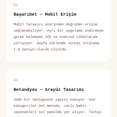
01
Başarıbet — Mobil Erişim
Mobil tarayıcı üzerinden doğrudan erişim
sağlanabiliyor. Ayrı bir uygulama indirmeye
gerek kalmadan iOS ve Android cihazlarda
çalışıyor. Sayfa yüklenme süresi ortalama
1.8 saniye olarak ölçüldü.
02
Betandyou — Arayüz Tasarımı
Sade bir navigasyon yapısı sunuyor. Ana
kategoriler üst menüde, canlı bahis
seçenekleri sol panelde yer alıyor. Türkçe