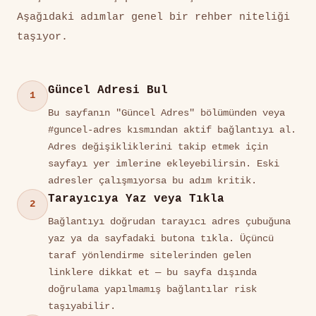
Aşağıdaki adımlar genel bir rehber niteliği
taşıyor.
Güncel Adresi Bul
1
Bu sayfanın "Güncel Adres" bölümünden veya
#guncel-adres kısmından aktif bağlantıyı al.
Adres değişikliklerini takip etmek için
sayfayı yer imlerine ekleyebilirsin. Eski
adresler çalışmıyorsa bu adım kritik.
Tarayıcıya Yaz veya Tıkla
2
Bağlantıyı doğrudan tarayıcı adres çubuğuna
yaz ya da sayfadaki butona tıkla. Üçüncü
taraf yönlendirme sitelerinden gelen
linklere dikkat et — bu sayfa dışında
doğrulama yapılmamış bağlantılar risk
taşıyabilir.