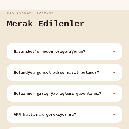
SIK SORULAN SORULAR
Merak Edilenler
Başarıbet'e neden erişemiyorum?
▾
Alan adı değişmiş olabilir. BTK kararlarıyla
zaman zaman eski adresler engelleniyor. Bu
Betandyou güncel adres nasıl bulunur?
▾
sayfanın #guncel-adres bölümünden aktif
bağlantıya ulaşabilirsin.
Bu sayfayı yer imlerine ekle. Adres
değiştiğinde sayfa güncelleniyor. Ayrıca
Betwinner giriş yap işlemi güvenli mi?
▾
platformun resmi sosyal medya hesaplarını
takip etmek de işe yarıyor.
256-bit SSL şifreleme kullanılıyor. Adres
çubuğunda "https://" ve kilit ikonu
VPN kullanmak gerekiyor mu?
▾
görünüyorsa bağlantı güvenli. Bu iki işareti
her zaman kontrol et.
Güncel adreste erişim çalışıyorsa VPN'e