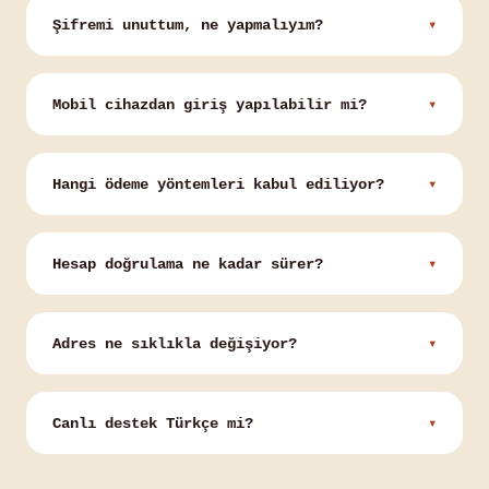
gerek yok. Erişim sorunu yaşıyorsan önce
Şifremi unuttum, ne yapmalıyım?
▾
güncel adresi dene. VPN kullanımı platformun
kullanım koşullarına göre değişebiliyor.
Giriş sayfasındaki "Şifremi Unuttum"
bağlantısını kullan. Kayıtlı e-posta
Mobil cihazdan giriş yapılabilir mi?
▾
adresine sıfırlama linki geliyor. İşlem
genellikle 2-5 dakika içinde tamamlanıyor.
Evet. Her üç platform da mobil tarayıcı
üzerinden çalışıyor. iOS ve Android
Hangi ödeme yöntemleri kabul ediliyor?
▾
cihazlarda ayrı uygulama indirmeye gerek
kalmadan erişim sağlanabiliyor.
Banka havalesi, kripto para (Bitcoin, USDT)
ve bazı e-cüzdan seçenekleri mevcut.
Hesap doğrulama ne kadar sürer?
▾
Platforma göre farklılık gösteriyor. Detaylı
liste için her platformun ödeme sayfasına
Kimlik belgesi yüklendikten sonra genellikle
bakabilirsin.
24-48 saat içinde onay geliyor. Yoğun
Adres ne sıklıkla değişiyor?
▾
dönemlerde bu süre 72 saate uzayabiliyor.
Belgelerin net ve okunabilir olması süreci
Başarıbet ortalama 6 haftada bir, Betandyou
kısaltıyor.
ve Betwinner ise 8-10 haftada bir adres
Canlı destek Türkçe mi?
▾
güncelliyor. Kesin bir takvim yok; bu yüzden
bu sayfayı yer imlerine eklemek pratik bir
Her üç platformda da Türkçe canlı destek
çözüm.