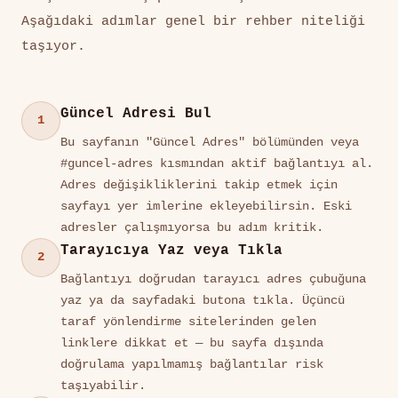
Aşağıdaki adımlar genel bir rehber niteliği
taşıyor.
Güncel Adresi Bul
1
Bu sayfanın "Güncel Adres" bölümünden veya
#guncel-adres kısmından aktif bağlantıyı al.
Adres değişikliklerini takip etmek için
sayfayı yer imlerine ekleyebilirsin. Eski
adresler çalışmıyorsa bu adım kritik.
Tarayıcıya Yaz veya Tıkla
2
Bağlantıyı doğrudan tarayıcı adres çubuğuna
yaz ya da sayfadaki butona tıkla. Üçüncü
taraf yönlendirme sitelerinden gelen
linklere dikkat et — bu sayfa dışında
doğrulama yapılmamış bağlantılar risk
taşıyabilir.