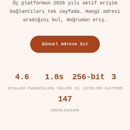
Üç platformun 2026 yılı aktif erişim
bağlantıları tek sayfada. Hangi adresi
aradığını bul, doğrudan eriş.
Güncel Adrese Git
4.6
1.8s
256-bit
3
ORTALAMA PUAN
ORTALAMA YÜKLEME
SSL ŞIFRELEME
PLATFORM
147
DEĞERLENDIRME