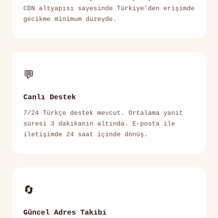
CDN altyapısı sayesinde Türkiye'den erişimde
gecikme minimum düzeyde.
💬
Canlı Destek
7/24 Türkçe destek mevcut. Ortalama yanıt
süresi 3 dakikanın altında. E-posta ile
iletişimde 24 saat içinde dönüş.
🔄
Güncel Adres Takibi