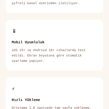
şifreli kanal üzerinden iletiliyor.
📱
Mobil Uyumluluk
iOS 15+ ve Android 10+ cihazlarda test
edildi. Ekran boyutuna göre otomatik
uyarlama yapıyor.
⚡
Hızlı Yükleme
Ortalama 1.8 saniyede tam sayfa yüklenme.