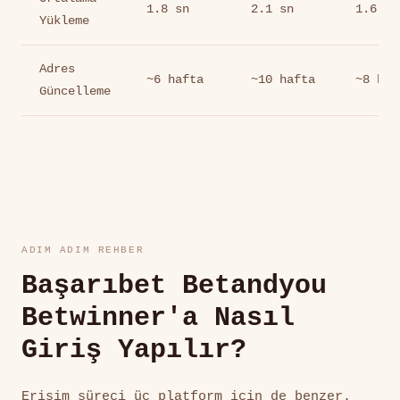
1.8 sn
2.1 sn
1.6 sn
Yükleme
Adres
~6 hafta
~10 hafta
~8 haf
Güncelleme
ADIM ADIM REHBER
Başarıbet Betandyou
Betwinner'a Nasıl
Giriş Yapılır?
Erişim süreci üç platform için de benzer.