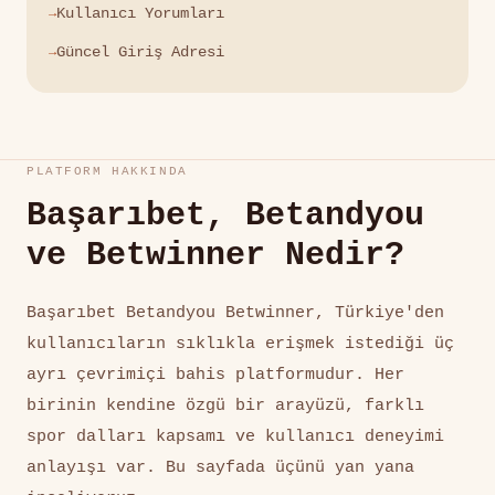
Kullanıcı Yorumları
Güncel Giriş Adresi
PLATFORM HAKKINDA
Başarıbet, Betandyou
ve Betwinner Nedir?
Başarıbet Betandyou Betwinner, Türkiye'den
kullanıcıların sıklıkla erişmek istediği üç
ayrı çevrimiçi bahis platformudur. Her
birinin kendine özgü bir arayüzü, farklı
spor dalları kapsamı ve kullanıcı deneyimi
anlayışı var. Bu sayfada üçünü yan yana