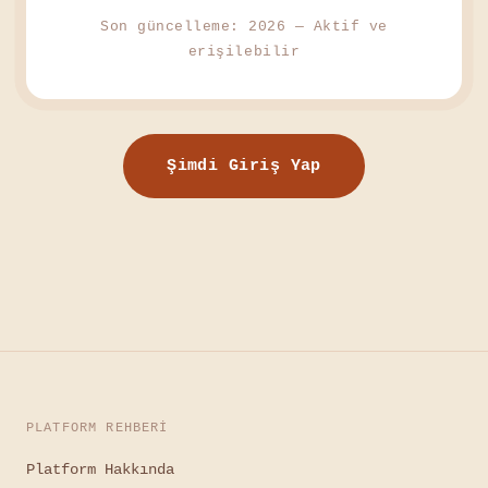
Son güncelleme: 2026 — Aktif ve
erişilebilir
Şimdi Giriş Yap
PLATFORM REHBERI
Platform Hakkında