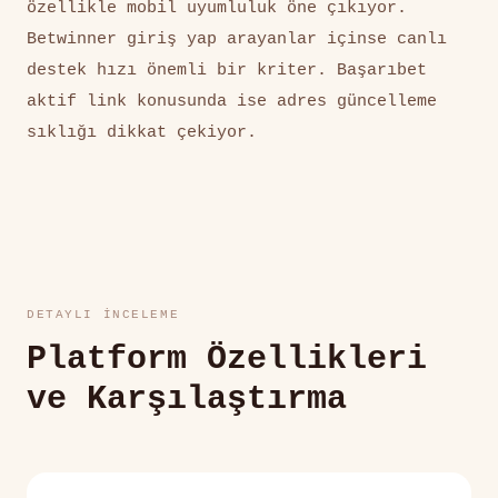
özellikle mobil uyumluluk öne çıkıyor.
Betwinner giriş yap arayanlar içinse canlı
destek hızı önemli bir kriter. Başarıbet
aktif link konusunda ise adres güncelleme
sıklığı dikkat çekiyor.
DETAYLI İNCELEME
Platform Özellikleri
ve Karşılaştırma