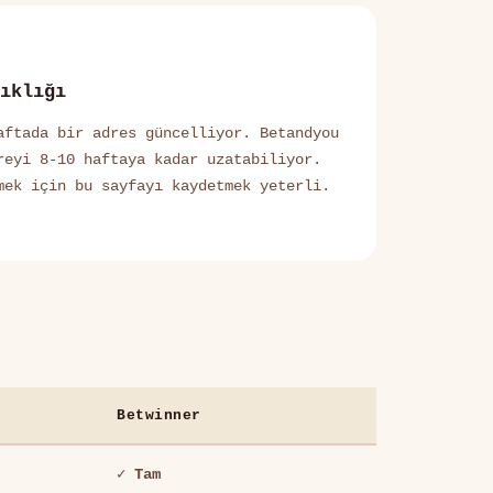
ıklığı
aftada bir adres güncelliyor. Betandyou
reyi 8-10 haftaya kadar uzatabiliyor.
mek için bu sayfayı kaydetmek yeterli.
Betwinner
✓ Tam