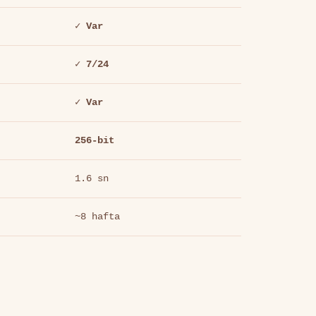
✓ Var
✓ 7/24
✓ Var
256-bit
1.6 sn
~8 hafta