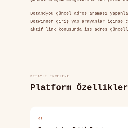
Betandyou güncel adres araması yapanla
Betwinner giriş yap arayanlar içinse c
aktif link konusunda ise adres güncell
DETAYLI İNCELEME
Platform Özellikler
01