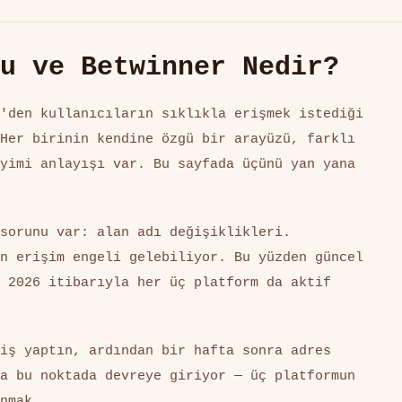
u ve Betwinner Nedir?
'den kullanıcıların sıklıkla erişmek istediği
Her birinin kendine özgü bir arayüzü, farklı
yimi anlayışı var. Bu sayfada üçünü yan yana
sorunu var: alan adı değişiklikleri.
n erişim engeli gelebiliyor. Bu yüzden güncel
 2026 itibarıyla her üç platform da aktif
iş yaptın, ardından bir hafta sonra adres
a bu noktada devreye giriyor — üç platformun
nmak.