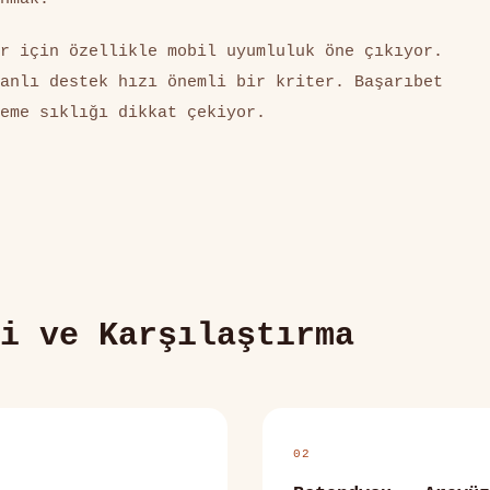
r için özellikle mobil uyumluluk öne çıkıyor.
anlı destek hızı önemli bir kriter. Başarıbet
eme sıklığı dikkat çekiyor.
i ve Karşılaştırma
02