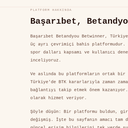
PLATFORM HAKKINDA
Başarıbet, Betandyo
Başarıbet Betandyou Betwinner, Türkiye
üç ayrı çevrimiçi bahis platformudur. 
spor dalları kapsamı ve kullanıcı dene
inceliyoruz.
Ve aslında bu platformların ortak bir 
Türkiye'de BTK kararlarıyla zaman zama
bağlantıyı takip etmek önem kazanıyor.
olarak hizmet veriyor.
Şöyle düşün: Bir platformu buldun, gir
değişmiş. İşte bu sayfanın amacı tam d
güncel erişim bilgilerini tek yerde su