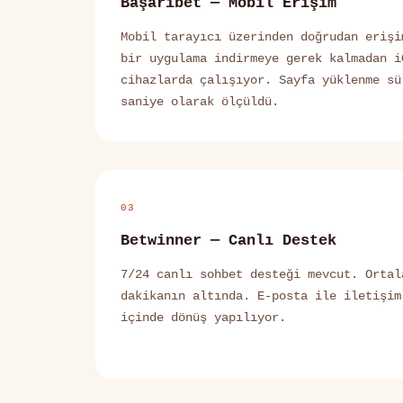
Başarıbet — Mobil Erişim
Mobil tarayıcı üzerinden doğrudan erişi
bir uygulama indirmeye gerek kalmadan i
cihazlarda çalışıyor. Sayfa yüklenme sü
saniye olarak ölçüldü.
03
Betwinner — Canlı Destek
7/24 canlı sohbet desteği mevcut. Ortal
dakikanın altında. E-posta ile iletişim
içinde dönüş yapılıyor.