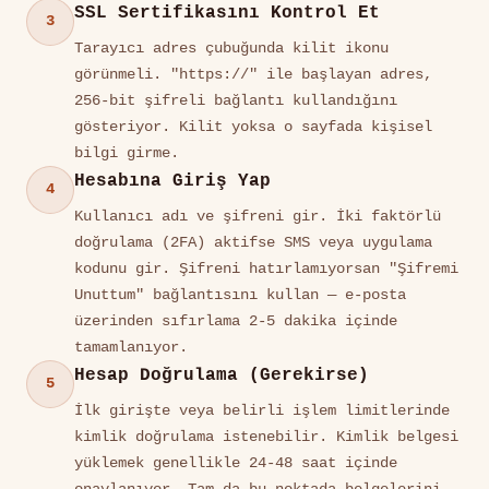
SSL Sertifikasını Kontrol Et
3
Tarayıcı adres çubuğunda kilit ikonu
görünmeli. "https://" ile başlayan adres,
256-bit şifreli bağlantı kullandığını
gösteriyor. Kilit yoksa o sayfada kişisel
bilgi girme.
Hesabına Giriş Yap
4
Kullanıcı adı ve şifreni gir. İki faktörlü
doğrulama (2FA) aktifse SMS veya uygulama
kodunu gir. Şifreni hatırlamıyorsan "Şifremi
Unuttum" bağlantısını kullan — e-posta
üzerinden sıfırlama 2-5 dakika içinde
tamamlanıyor.
Hesap Doğrulama (Gerekirse)
5
İlk girişte veya belirli işlem limitlerinde
kimlik doğrulama istenebilir. Kimlik belgesi
yüklemek genellikle 24-48 saat içinde