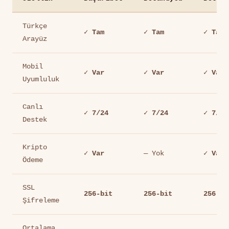
Türkçe
✓ Tam
✓ Tam
✓ Tam
Arayüz
Mobil
✓ Var
✓ Var
✓ Var
Uyumluluk
Canlı
✓ 7/24
✓ 7/24
✓ 7/24
Destek
Kripto
✓ Var
— Yok
✓ Var
Ödeme
SSL
256-bit
256-bit
256-bi
Şifreleme
Ortalama