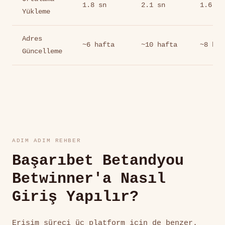
1.8 sn
2.1 sn
1.6 sn
Yükleme
Adres
~6 hafta
~10 hafta
~8 haf
Güncelleme
ADIM ADIM REHBER
Başarıbet Betandyou
Betwinner'a Nasıl
Giriş Yapılır?
Erişim süreci üç platform için de benzer.