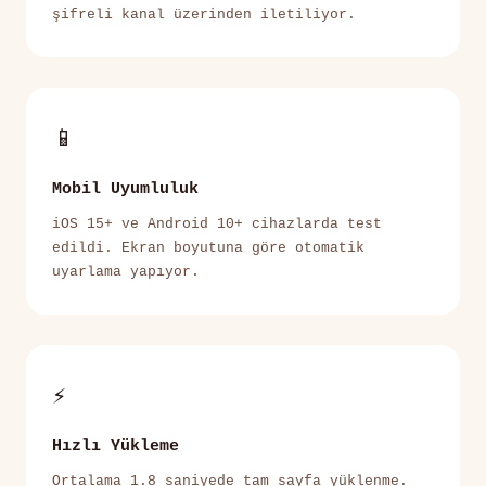
şifreli kanal üzerinden iletiliyor.
📱
Mobil Uyumluluk
iOS 15+ ve Android 10+ cihazlarda test
edildi. Ekran boyutuna göre otomatik
uyarlama yapıyor.
⚡
Hızlı Yükleme
Ortalama 1.8 saniyede tam sayfa yüklenme.