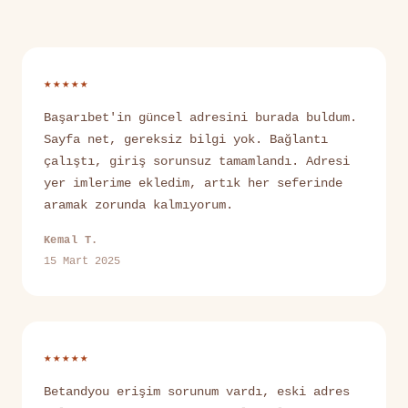
★★★★★
Başarıbet'in güncel adresini burada buldum.
Sayfa net, gereksiz bilgi yok. Bağlantı
çalıştı, giriş sorunsuz tamamlandı. Adresi
yer imlerime ekledim, artık her seferinde
aramak zorunda kalmıyorum.
Kemal T.
15 Mart 2025
★★★★★
Betandyou erişim sorunum vardı, eski adres