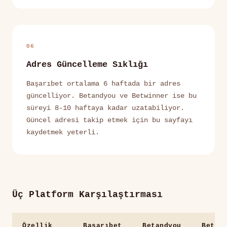
06
Adres Güncelleme Sıklığı
Başarıbet ortalama 6 haftada bir adres
güncelliyor. Betandyou ve Betwinner ise bu
süreyi 8-10 haftaya kadar uzatabiliyor.
Güncel adresi takip etmek için bu sayfayı
kaydetmek yeterli.
Üç Platform Karşılaştırması
Özellik
Başarıbet
Betandyou
Betwi