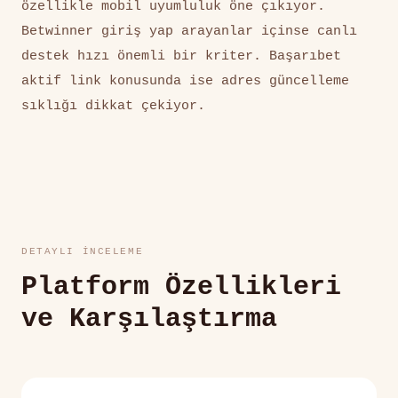
özellikle mobil uyumluluk öne çıkıyor.
Betwinner giriş yap arayanlar içinse canlı
destek hızı önemli bir kriter. Başarıbet
aktif link konusunda ise adres güncelleme
sıklığı dikkat çekiyor.
DETAYLI İNCELEME
Platform Özellikleri
ve Karşılaştırma