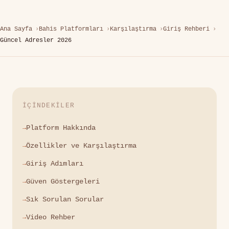
Ana Sayfa
Bahis Platformları
Karşılaştırma
Giriş Rehberi
Güncel Adresler 2026
İÇINDEKILER
Platform Hakkında
Özellikler ve Karşılaştırma
Giriş Adımları
Güven Göstergeleri
Sık Sorulan Sorular
Video Rehber