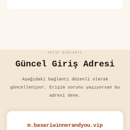
AKTIF BAĞLANTI
Güncel Giriş Adresi
Aşağıdaki bağlantı düzenli olarak
güncelleniyor. Erişim sorunu yaşıyorsan bu
adresi dene.
m.basariwinnerandyou.vip