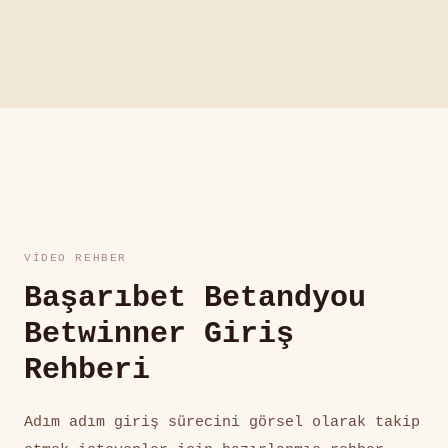
mevcut. Betwinner'da ortalama yanıt süresi 3
dakikanın altında. Betandyou ve Başarıbet'te
bu süre 5 dakikaya kadar çıkabiliyor.
VIDEO REHBER
Başarıbet Betandyou
Betwinner Giriş
Rehberi
Adım adım giriş sürecini görsel olarak takip