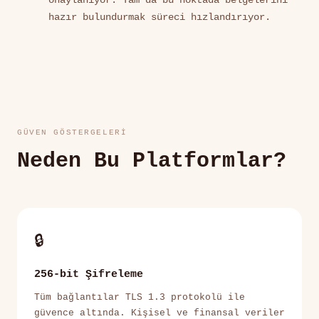
onaylanıyor. Tam da bu noktada belgelerini
hazır bulundurmak süreci hızlandırıyor.
GÜVEN GÖSTERGELERI
Neden Bu Platformlar?
🔒
256-bit Şifreleme
Tüm bağlantılar TLS 1.3 protokolü ile
güvence altında. Kişisel ve finansal veriler