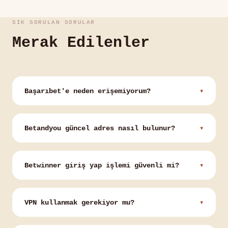
SIK SORULAN SORULAR
Merak Edilenler
Başarıbet'e neden erişemiyorum?
▾
Alan adı değişmiş olabilir. BTK kararlarıyla
zaman zaman eski adresler engelleniyor. Bu
Betandyou güncel adres nasıl bulunur?
▾
sayfanın #guncel-adres bölümünden aktif
bağlantıya ulaşabilirsin.
Bu sayfayı yer imlerine ekle. Adres
değiştiğinde sayfa güncelleniyor. Ayrıca
Betwinner giriş yap işlemi güvenli mi?
▾
platformun resmi sosyal medya hesaplarını
takip etmek de işe yarıyor.
256-bit SSL şifreleme kullanılıyor. Adres
çubuğunda "https://" ve kilit ikonu
VPN kullanmak gerekiyor mu?
▾
görünüyorsa bağlantı güvenli. Bu iki işareti
her zaman kontrol et.
Güncel adreste erişim çalışıyorsa VPN'e