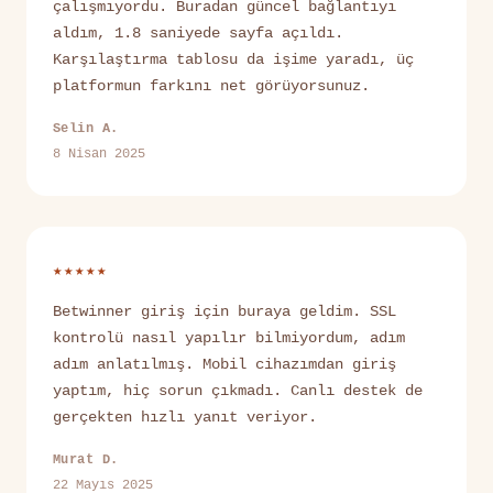
çalışmıyordu. Buradan güncel bağlantıyı
aldım, 1.8 saniyede sayfa açıldı.
Karşılaştırma tablosu da işime yaradı, üç
platformun farkını net görüyorsunuz.
Selin A.
8 Nisan 2025
★★★★★
Betwinner giriş için buraya geldim. SSL
kontrolü nasıl yapılır bilmiyordum, adım
adım anlatılmış. Mobil cihazımdan giriş
yaptım, hiç sorun çıkmadı. Canlı destek de
gerçekten hızlı yanıt veriyor.
Murat D.
22 Mayıs 2025