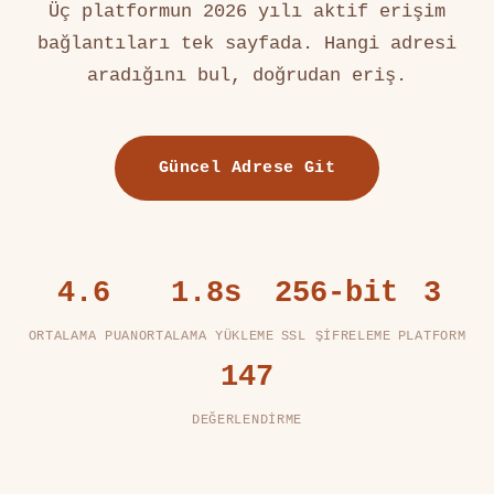
Üç platformun 2026 yılı aktif erişim
bağlantıları tek sayfada. Hangi adresi
aradığını bul, doğrudan eriş.
Güncel Adrese Git
4.6
1.8s
256-bit
3
ORTALAMA PUAN
ORTALAMA YÜKLEME
SSL ŞIFRELEME
PLATFORM
147
DEĞERLENDIRME