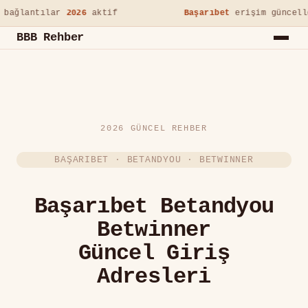
 bağlantılar
2026
aktif
Başarıbet
erişim güncell
BBB Rehber
2026 GÜNCEL REHBER
BAŞARIBET · BETANDYOU · BETWINNER
Başarıbet Betandyou
Betwinner
Güncel Giriş
Adresleri