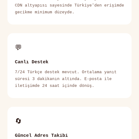
CDN altyapısı sayesinde Türkiye'den erişimde
gecikme minimum düzeyde.
💬
Canlı Destek
7/24 Türkçe destek mevcut. Ortalama yanıt
süresi 3 dakikanın altında. E-posta ile
iletişimde 24 saat içinde dönüş.
🔄
Güncel Adres Takibi