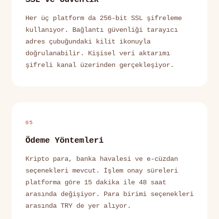
Her üç platform da 256-bit SSL şifreleme
kullanıyor. Bağlantı güvenliği tarayıcı
adres çubuğundaki kilit ikonuyla
doğrulanabilir. Kişisel veri aktarımı
şifreli kanal üzerinden gerçekleşiyor.
05
Ödeme Yöntemleri
Kripto para, banka havalesi ve e-cüzdan
seçenekleri mevcut. İşlem onay süreleri
platforma göre 15 dakika ile 48 saat
arasında değişiyor. Para birimi seçenekleri
arasında TRY de yer alıyor.