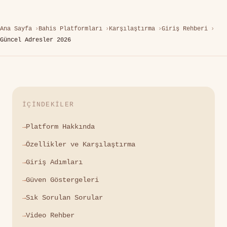
Ana Sayfa
Bahis Platformları
Karşılaştırma
Giriş Rehberi
Güncel Adresler 2026
İÇINDEKILER
Platform Hakkında
Özellikler ve Karşılaştırma
Giriş Adımları
Güven Göstergeleri
Sık Sorulan Sorular
Video Rehber