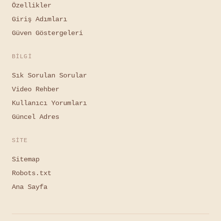
Özellikler
Giriş Adımları
Güven Göstergeleri
BILGI
Sık Sorulan Sorular
Video Rehber
Kullanıcı Yorumları
Güncel Adres
SITE
Sitemap
Robots.txt
Ana Sayfa