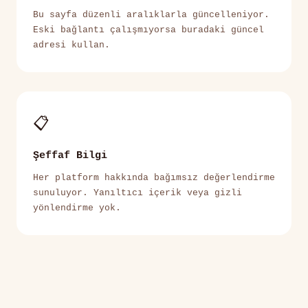
Bu sayfa düzenli aralıklarla güncelleniyor.
Eski bağlantı çalışmıyorsa buradaki güncel
adresi kullan.
📋
Şeffaf Bilgi
Her platform hakkında bağımsız değerlendirme
sunuluyor. Yanıltıcı içerik veya gizli
yönlendirme yok.