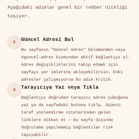
Aşağıdaki adımlar genel bir rehber niteliği
taşıyor.
Güncel Adresi Bul
1
Bu sayfanın "Güncel Adres" bölümünden veya
#guncel-adres kısmından aktif bağlantıyı al.
Adres değişikliklerini takip etmek için
sayfayı yer imlerine ekleyebilirsin. Eski
adresler çalışmıyorsa bu adım kritik.
Tarayıcıya Yaz veya Tıkla
2
Bağlantıyı doğrudan tarayıcı adres çubuğuna
yaz ya da sayfadaki butona tıkla. Üçüncü
taraf yönlendirme sitelerinden gelen
linklere dikkat et — bu sayfa dışında
doğrulama yapılmamış bağlantılar risk
taşıyabilir.