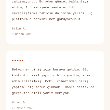
çalışmıyordu. Buradan güncel bağlantıyı
aldım, 1.8 saniyede sayfa açıldı.
Karşılaştırma tablosu da işime yaradı, üç
platformun farkını net görüyorsunuz.
Selin A.
8 Nisan 2025
★★★★★
Betwinner giriş için buraya geldim. SSL
kontrolü nasıl yapılır bilmiyordum, adım
adım anlatılmış. Mobil cihazımdan giriş
yaptım, hiç sorun çıkmadı. Canlı destek de
gerçekten hızlı yanıt veriyor.
Murat D.
22 Mayıs 2025