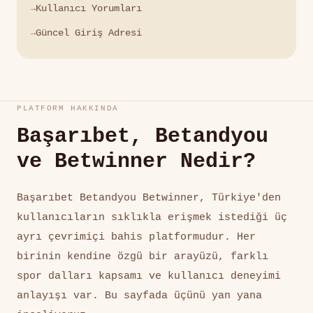
Kullanıcı Yorumları
Güncel Giriş Adresi
PLATFORM HAKKINDA
Başarıbet, Betandyou
ve Betwinner Nedir?
Başarıbet Betandyou Betwinner, Türkiye'den
kullanıcıların sıklıkla erişmek istediği üç
ayrı çevrimiçi bahis platformudur. Her
birinin kendine özgü bir arayüzü, farklı
spor dalları kapsamı ve kullanıcı deneyimi
anlayışı var. Bu sayfada üçünü yan yana