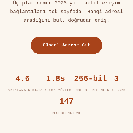
Üç platformun 2026 yılı aktif erişim
bağlantıları tek sayfada. Hangi adresi
aradığını bul, doğrudan eriş.
Güncel Adrese Git
4.6
1.8s
256-bit
3
ORTALAMA PUAN
ORTALAMA YÜKLEME
SSL ŞIFRELEME
PLATFORM
147
DEĞERLENDIRME