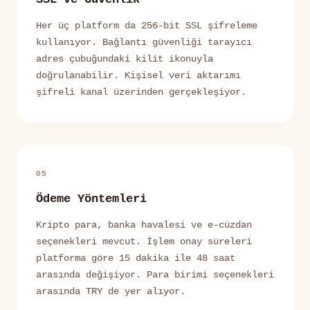
Her üç platform da 256-bit SSL şifreleme
kullanıyor. Bağlantı güvenliği tarayıcı
adres çubuğundaki kilit ikonuyla
doğrulanabilir. Kişisel veri aktarımı
şifreli kanal üzerinden gerçekleşiyor.
05
Ödeme Yöntemleri
Kripto para, banka havalesi ve e-cüzdan
seçenekleri mevcut. İşlem onay süreleri
platforma göre 15 dakika ile 48 saat
arasında değişiyor. Para birimi seçenekleri
arasında TRY de yer alıyor.