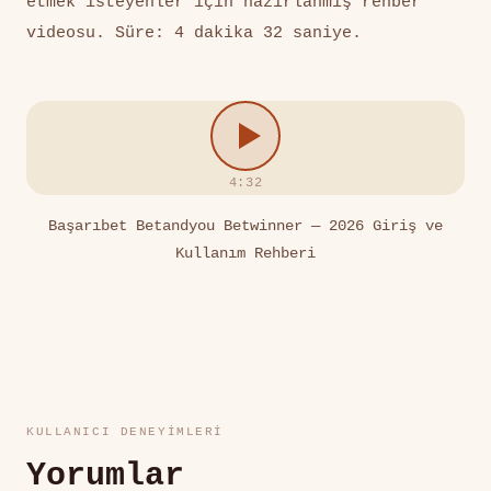
etmek isteyenler için hazırlanmış rehber
videosu. Süre: 4 dakika 32 saniye.
4:32
Başarıbet Betandyou Betwinner — 2026 Giriş ve
Kullanım Rehberi
KULLANICI DENEYIMLERI
Yorumlar