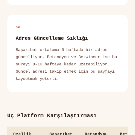
06
Adres Güncelleme Sıklığı
Başarıbet ortalama 6 haftada bir adres
güncelliyor. Betandyou ve Betwinner ise bu
süreyi 8-10 haftaya kadar uzatabiliyor.
Güncel adresi takip etmek için bu sayfayı
kaydetmek yeterli.
Üç Platform Karşılaştırması
Özellik
Başarıbet
Betandyou
Betwi