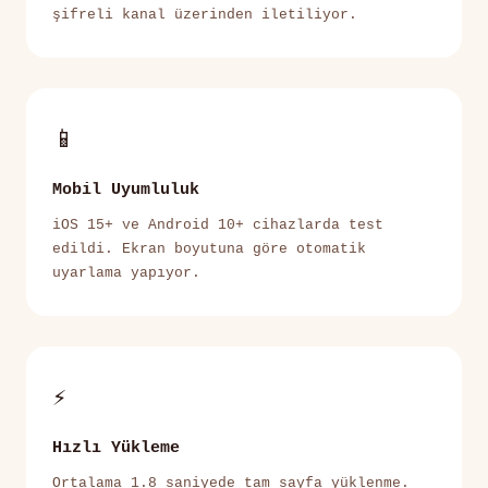
şifreli kanal üzerinden iletiliyor.
📱
Mobil Uyumluluk
iOS 15+ ve Android 10+ cihazlarda test
edildi. Ekran boyutuna göre otomatik
uyarlama yapıyor.
⚡
Hızlı Yükleme
Ortalama 1.8 saniyede tam sayfa yüklenme.