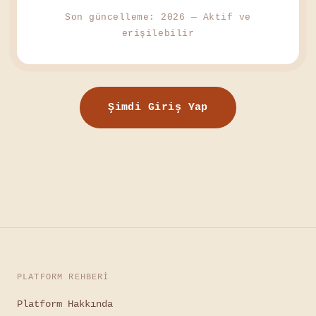
Son güncelleme: 2026 — Aktif ve
erişilebilir
Şimdi Giriş Yap
PLATFORM REHBERI
Platform Hakkında