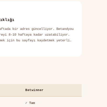
ıklığı
aftada bir adres güncelliyor. Betandyou
reyi 8-10 haftaya kadar uzatabiliyor.
mek için bu sayfayı kaydetmek yeterli.
Betwinner
✓ Tam