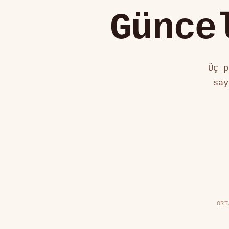
Günce
Üç p
say
ORT