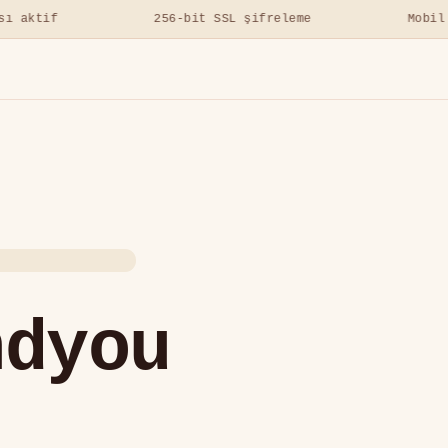
 aktif
256-bit SSL şifreleme
Mobil u
ndyou