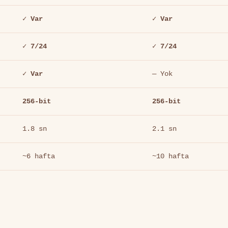
✓ Var
✓ Var
✓ 7/24
✓ 7/24
✓ Var
— Yok
256-bit
256-bit
1.8 sn
2.1 sn
~6 hafta
~10 hafta