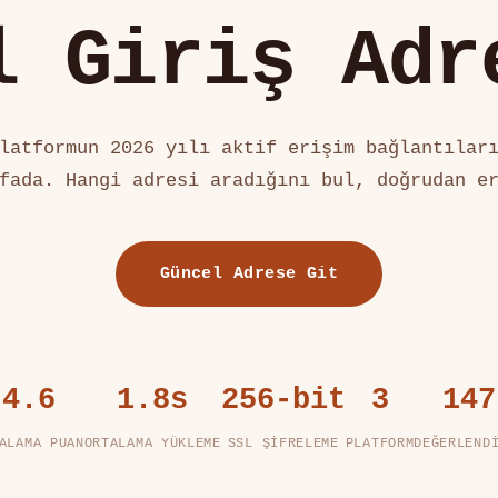
l Giriş Adr
latformun 2026 yılı aktif erişim bağlantılar
fada. Hangi adresi aradığını bul, doğrudan e
Güncel Adrese Git
4.6
1.8s
256-bit
3
147
ALAMA PUAN
ORTALAMA YÜKLEME
SSL ŞIFRELEME
PLATFORM
DEĞERLEND