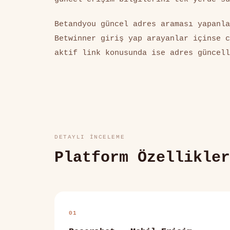
Betandyou güncel adres araması yapanla
Betwinner giriş yap arayanlar içinse c
aktif link konusunda ise adres güncell
DETAYLI İNCELEME
Platform Özellikler
01