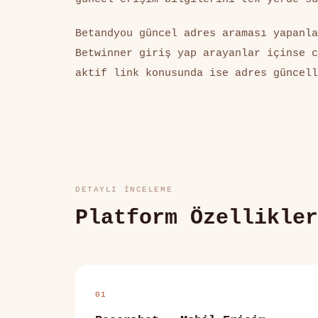
Betandyou güncel adres araması yapanla
Betwinner giriş yap arayanlar içinse c
aktif link konusunda ise adres güncell
DETAYLI İNCELEME
Platform Özellikler
01