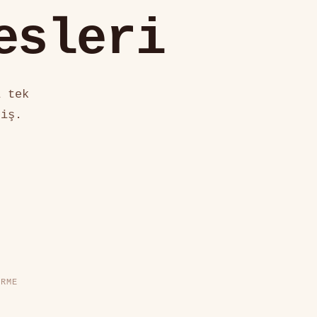
esleri
ı tek
riş.
IRME