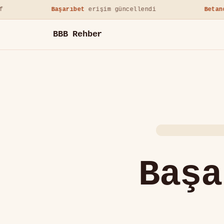
Başarıbet
erişim güncellendi
Betandy
BBB Rehber
Başa