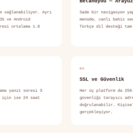
Betandyou — Arayüz
m sağlanabiliyor. Ayrı
Sade bir navigasyon ya
OS ve Android
menüde, canlı bahis se
resi ortalama 1.8
Türkçe dil desteği tam
04
SSL ve Güvenlik
ama yanıt süresi 3
Her üç platform da 256
 için ise 24 saat
güvenliği tarayıcı adr
doğrulanabilir. Kişise
gerçekleşiyor.