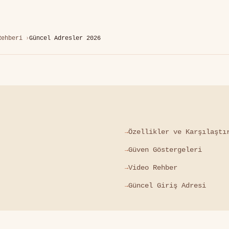
Rehberi
Güncel Adresler 2026
Özellikler ve Karşılaştı
Güven Göstergeleri
Video Rehber
Güncel Giriş Adresi