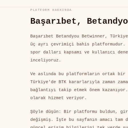
PLATFORM HAKKINDA
Başarıbet, Betandyo
Başarıbet Betandyou Betwinner, Türkiye
üç ayrı çevrimiçi bahis platformudur. 
spor dalları kapsamı ve kullanıcı dene
inceliyoruz.
Ve aslında bu platformların ortak bir 
Türkiye'de BTK kararlarıyla zaman zama
bağlantıyı takip etmek önem kazanıyor.
olarak hizmet veriyor.
Şöyle düşün: Bir platformu buldun, gir
değişmiş. İşte bu sayfanın amacı tam d
güncel erişim bilgilerini tek yerde su