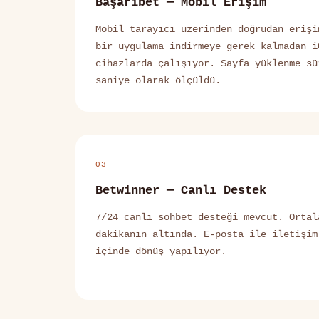
Başarıbet — Mobil Erişim
Mobil tarayıcı üzerinden doğrudan erişi
bir uygulama indirmeye gerek kalmadan i
cihazlarda çalışıyor. Sayfa yüklenme sü
saniye olarak ölçüldü.
03
Betwinner — Canlı Destek
7/24 canlı sohbet desteği mevcut. Ortal
dakikanın altında. E-posta ile iletişim
içinde dönüş yapılıyor.