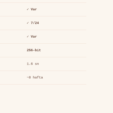
✓ Var
✓ 7/24
✓ Var
256-bit
1.6 sn
~8 hafta