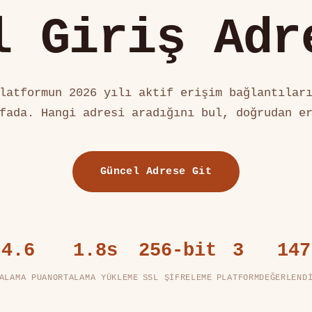
l Giriş Adr
latformun 2026 yılı aktif erişim bağlantılar
fada. Hangi adresi aradığını bul, doğrudan e
Güncel Adrese Git
4.6
1.8s
256-bit
3
147
ALAMA PUAN
ORTALAMA YÜKLEME
SSL ŞIFRELEME
PLATFORM
DEĞERLEND