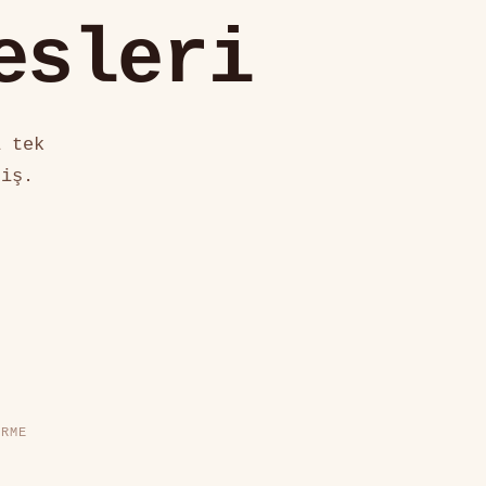
esleri
ı tek
riş.
IRME