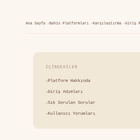
Ana Sayfa
Bahis Platformları
Karşılaştırma
Giriş 
İÇINDEKILER
Platform Hakkında
Giriş Adımları
Sık Sorulan Sorular
Kullanıcı Yorumları