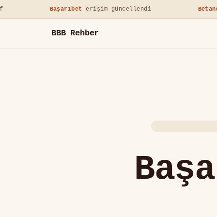
Başarıbet
erişim güncellendi
Betandy
BBB Rehber
Başa