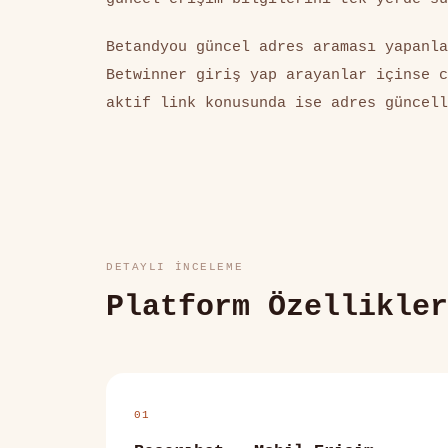
Betandyou güncel adres araması yapanla
Betwinner giriş yap arayanlar içinse c
aktif link konusunda ise adres güncell
DETAYLI İNCELEME
Platform Özellikler
01