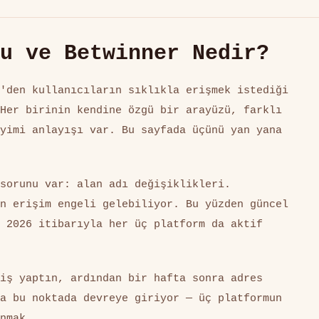
u ve Betwinner Nedir?
'den kullanıcıların sıklıkla erişmek istediği
Her birinin kendine özgü bir arayüzü, farklı
yimi anlayışı var. Bu sayfada üçünü yan yana
sorunu var: alan adı değişiklikleri.
n erişim engeli gelebiliyor. Bu yüzden güncel
 2026 itibarıyla her üç platform da aktif
iş yaptın, ardından bir hafta sonra adres
a bu noktada devreye giriyor — üç platformun
nmak.