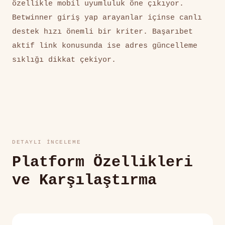
özellikle mobil uyumluluk öne çıkıyor.
Betwinner giriş yap arayanlar içinse canlı
destek hızı önemli bir kriter. Başarıbet
aktif link konusunda ise adres güncelleme
sıklığı dikkat çekiyor.
DETAYLI İNCELEME
Platform Özellikleri
ve Karşılaştırma