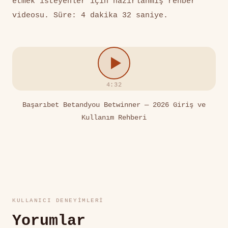
etmek isteyenler için hazırlanmış rehber
videosu. Süre: 4 dakika 32 saniye.
4:32
Başarıbet Betandyou Betwinner — 2026 Giriş ve
Kullanım Rehberi
KULLANICI DENEYIMLERI
Yorumlar