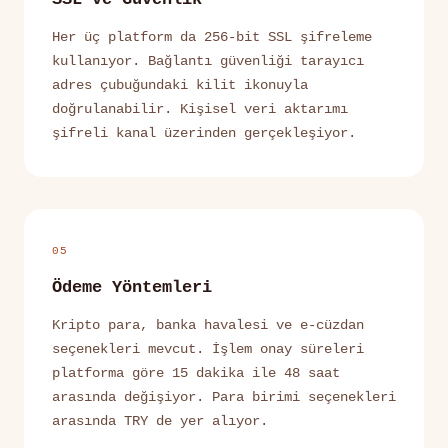
Her üç platform da 256-bit SSL şifreleme
kullanıyor. Bağlantı güvenliği tarayıcı
adres çubuğundaki kilit ikonuyla
doğrulanabilir. Kişisel veri aktarımı
şifreli kanal üzerinden gerçekleşiyor.
05
Ödeme Yöntemleri
Kripto para, banka havalesi ve e-cüzdan
seçenekleri mevcut. İşlem onay süreleri
platforma göre 15 dakika ile 48 saat
arasında değişiyor. Para birimi seçenekleri
arasında TRY de yer alıyor.