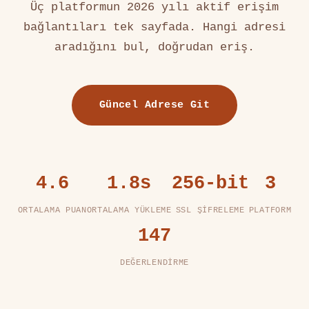
Üç platformun 2026 yılı aktif erişim
bağlantıları tek sayfada. Hangi adresi
aradığını bul, doğrudan eriş.
Güncel Adrese Git
4.6
1.8s
256-bit
3
ORTALAMA PUAN
ORTALAMA YÜKLEME
SSL ŞIFRELEME
PLATFORM
147
DEĞERLENDIRME