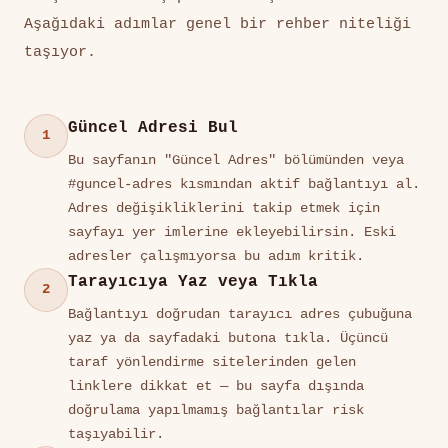
Aşağıdaki adımlar genel bir rehber niteliği
taşıyor.
Güncel Adresi Bul
1
Bu sayfanın "Güncel Adres" bölümünden veya
#guncel-adres kısmından aktif bağlantıyı al.
Adres değişikliklerini takip etmek için
sayfayı yer imlerine ekleyebilirsin. Eski
adresler çalışmıyorsa bu adım kritik.
Tarayıcıya Yaz veya Tıkla
2
Bağlantıyı doğrudan tarayıcı adres çubuğuna
yaz ya da sayfadaki butona tıkla. Üçüncü
taraf yönlendirme sitelerinden gelen
linklere dikkat et — bu sayfa dışında
doğrulama yapılmamış bağlantılar risk
taşıyabilir.