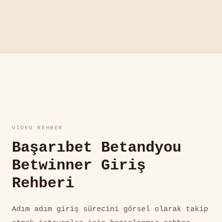
mevcut. Betwinner'da ortalama yanıt süresi 3
dakikanın altında. Betandyou ve Başarıbet'te
bu süre 5 dakikaya kadar çıkabiliyor.
VIDEO REHBER
Başarıbet Betandyou
Betwinner Giriş
Rehberi
Adım adım giriş sürecini görsel olarak takip