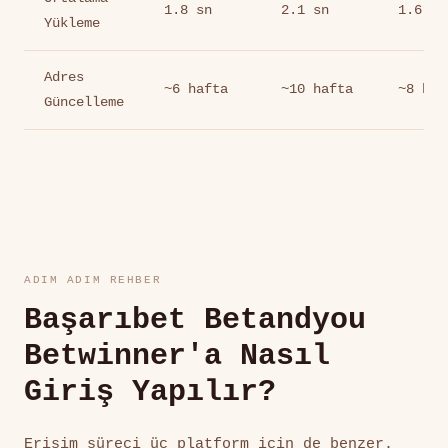
1.8 sn
2.1 sn
1.6 sn
Yükleme
Adres
~6 hafta
~10 hafta
~8 haf
Güncelleme
ADIM ADIM REHBER
Başarıbet Betandyou
Betwinner'a Nasıl
Giriş Yapılır?
Erişim süreci üç platform için de benzer.