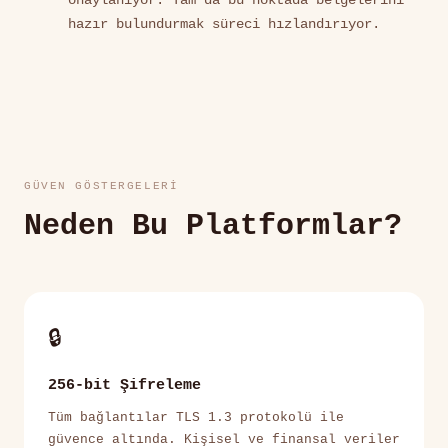
onaylanıyor. Tam da bu noktada belgelerini
hazır bulundurmak süreci hızlandırıyor.
GÜVEN GÖSTERGELERI
Neden Bu Platformlar?
🔒
256-bit Şifreleme
Tüm bağlantılar TLS 1.3 protokolü ile
güvence altında. Kişisel ve finansal veriler