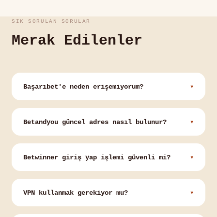
SIK SORULAN SORULAR
Merak Edilenler
Başarıbet'e neden erişemiyorum?
▾
Alan adı değişmiş olabilir. BTK kararlarıyla
zaman zaman eski adresler engelleniyor. Bu
Betandyou güncel adres nasıl bulunur?
▾
sayfanın #guncel-adres bölümünden aktif
bağlantıya ulaşabilirsin.
Bu sayfayı yer imlerine ekle. Adres
değiştiğinde sayfa güncelleniyor. Ayrıca
Betwinner giriş yap işlemi güvenli mi?
▾
platformun resmi sosyal medya hesaplarını
takip etmek de işe yarıyor.
256-bit SSL şifreleme kullanılıyor. Adres
çubuğunda "https://" ve kilit ikonu
VPN kullanmak gerekiyor mu?
▾
görünüyorsa bağlantı güvenli. Bu iki işareti
her zaman kontrol et.
Güncel adreste erişim çalışıyorsa VPN'e