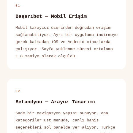
01
Başarıbet — Mobil Erişim
Mobil tarayıcı üzerinden doğrudan erişim
sağlanabiliyor. Ayrı bir uygulama indirmeye
gerek kalmadan iOS ve Android cihazlarda
çalışıyor. Sayfa yüklenme süresi ortalama
1.8 saniye olarak ölçüldü.
02
Betandyou — Arayüz Tasarımı
Sade bir navigasyon yapısı sunuyor. Ana
kategoriler üst menüde, canlı bahis
seçenekleri sol panelde yer alıyor. Türkçe