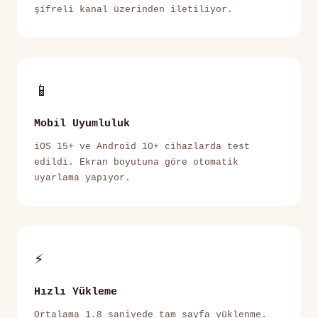
şifreli kanal üzerinden iletiliyor.
📱
Mobil Uyumluluk
iOS 15+ ve Android 10+ cihazlarda test
edildi. Ekran boyutuna göre otomatik
uyarlama yapıyor.
⚡
Hızlı Yükleme
Ortalama 1.8 saniyede tam sayfa yüklenme.