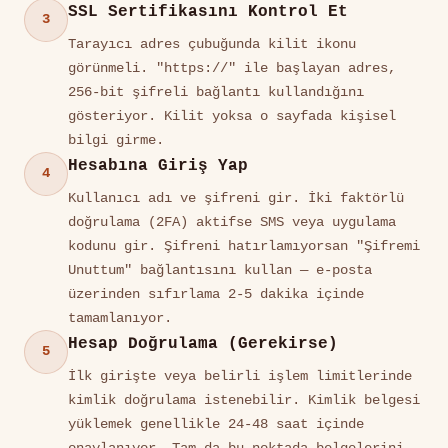
SSL Sertifikasını Kontrol Et
3
Tarayıcı adres çubuğunda kilit ikonu
görünmeli. "https://" ile başlayan adres,
256-bit şifreli bağlantı kullandığını
gösteriyor. Kilit yoksa o sayfada kişisel
bilgi girme.
Hesabına Giriş Yap
4
Kullanıcı adı ve şifreni gir. İki faktörlü
doğrulama (2FA) aktifse SMS veya uygulama
kodunu gir. Şifreni hatırlamıyorsan "Şifremi
Unuttum" bağlantısını kullan — e-posta
üzerinden sıfırlama 2-5 dakika içinde
tamamlanıyor.
Hesap Doğrulama (Gerekirse)
5
İlk girişte veya belirli işlem limitlerinde
kimlik doğrulama istenebilir. Kimlik belgesi
yüklemek genellikle 24-48 saat içinde