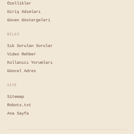
Özellikler
Giriş Adımları
Güven Göstergeleri
BILGI
Sık Sorulan Sorular
Video Rehber
Kullanıcı Yorumları
Güncel Adres
SITE
Sitemap
Robots.txt
Ana Sayfa