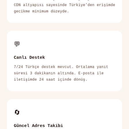
CDN altyapısı sayesinde Türkiye'den erişimde
gecikme minimum düzeyde.
💬
Canlı Destek
7/24 Türkçe destek mevcut. Ortalama yanıt
süresi 3 dakikanın altında. E-posta ile
iletişimde 24 saat içinde dönüş.
🔄
Güncel Adres Takibi