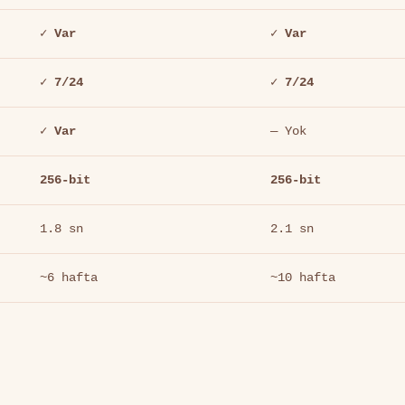
✓ Var
✓ Var
✓ 7/24
✓ 7/24
✓ Var
— Yok
256-bit
256-bit
1.8 sn
2.1 sn
~6 hafta
~10 hafta