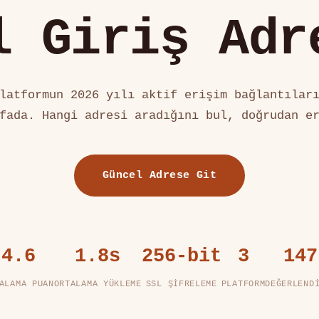
l Giriş Adr
latformun 2026 yılı aktif erişim bağlantılar
fada. Hangi adresi aradığını bul, doğrudan e
Güncel Adrese Git
4.6
1.8s
256-bit
3
147
ALAMA PUAN
ORTALAMA YÜKLEME
SSL ŞIFRELEME
PLATFORM
DEĞERLEND