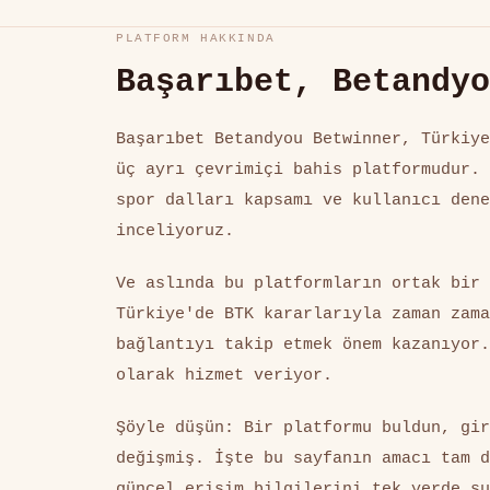
PLATFORM HAKKINDA
Başarıbet, Betandyo
Başarıbet Betandyou Betwinner, Türkiye
üç ayrı çevrimiçi bahis platformudur. 
spor dalları kapsamı ve kullanıcı dene
inceliyoruz.
Ve aslında bu platformların ortak bir 
Türkiye'de BTK kararlarıyla zaman zama
bağlantıyı takip etmek önem kazanıyor.
olarak hizmet veriyor.
Şöyle düşün: Bir platformu buldun, gir
değişmiş. İşte bu sayfanın amacı tam d
güncel erişim bilgilerini tek yerde su