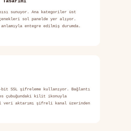
 Tasarımı
pısı sunuyor. Ana kategoriler üst
çenekleri sol panelde yer alıyor.
 anlamıyla entegre edilmiş durumda.
-bit SSL şifreleme kullanıyor. Bağlantı
es çubuğundaki kilit ikonuyla
l veri aktarımı şifreli kanal üzerinden