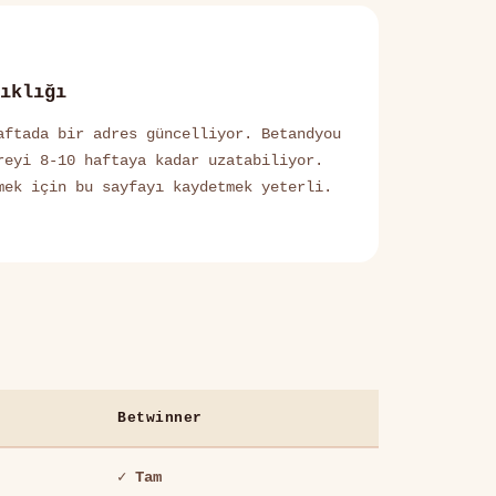
ıklığı
aftada bir adres güncelliyor. Betandyou
reyi 8-10 haftaya kadar uzatabiliyor.
mek için bu sayfayı kaydetmek yeterli.
Betwinner
✓ Tam