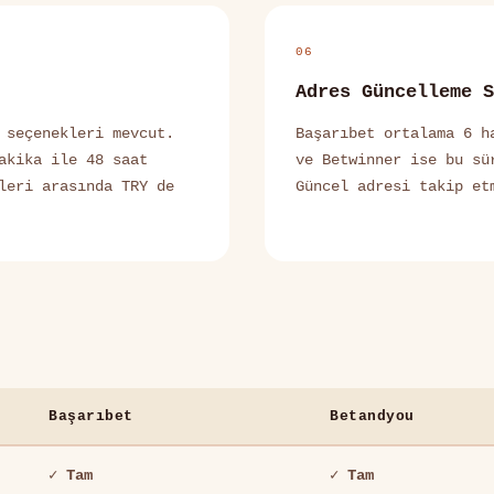
06
Adres Güncelleme S
 seçenekleri mevcut.
Başarıbet ortalama 6 h
akika ile 48 saat
ve Betwinner ise bu sü
leri arasında TRY de
Güncel adresi takip et
Başarıbet
Betandyou
✓ Tam
✓ Tam