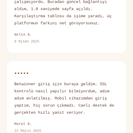
çalışmıyordu. Buradan güncel bağlantıyı
aldım, 1.8 saniyede sayfa açıldı.
Karşılaştırma tablosu da işime yaradı, üç
platformun farkını net görüyorsunuz.
Selin A.
8 Nisan 2025
★★★★★
Betwinner giriş için buraya geldim. SSL
kontrolü nasıl yapılır bilmiyordum, adım
adım anlatılmış. Mobil cihazımdan giriş
yaptım, hiç sorun çıkmadı. Canlı destek de
gerçekten hızlı yanıt veriyor.
Murat D.
22 Mayıs 2025