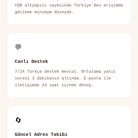
CDN altyapısı sayesinde Türkiye'den erişimde
gecikme minimum düzeyde.
💬
Canlı Destek
7/24 Türkçe destek mevcut. Ortalama yanıt
süresi 3 dakikanın altında. E-posta ile
iletişimde 24 saat içinde dönüş.
🔄
Güncel Adres Takibi