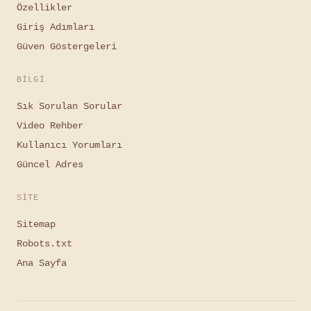
Özellikler
Giriş Adımları
Güven Göstergeleri
BILGI
Sık Sorulan Sorular
Video Rehber
Kullanıcı Yorumları
Güncel Adres
SITE
Sitemap
Robots.txt
Ana Sayfa