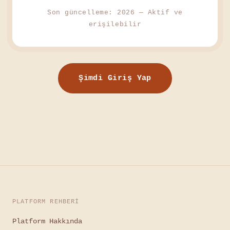
Son güncelleme: 2026 — Aktif ve
erişilebilir
Şimdi Giriş Yap
PLATFORM REHBERI
Platform Hakkında