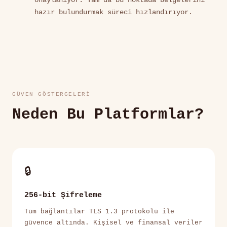
onaylanıyor. Tam da bu noktada belgelerini
hazır bulundurmak süreci hızlandırıyor.
GÜVEN GÖSTERGELERI
Neden Bu Platformlar?
🔒
256-bit Şifreleme
Tüm bağlantılar TLS 1.3 protokolü ile
güvence altında. Kişisel ve finansal veriler