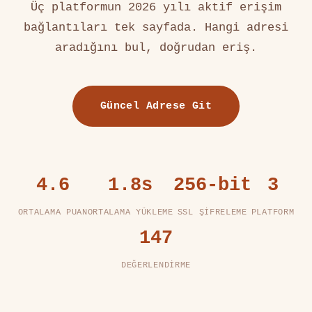
Üç platformun 2026 yılı aktif erişim
bağlantıları tek sayfada. Hangi adresi
aradığını bul, doğrudan eriş.
Güncel Adrese Git
4.6
1.8s
256-bit
3
ORTALAMA PUAN
ORTALAMA YÜKLEME
SSL ŞIFRELEME
PLATFORM
147
DEĞERLENDIRME