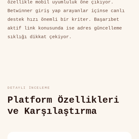
özellikle mobil uyumluluk öne çıkıyor.
Betwinner giriş yap arayanlar içinse canlı
destek hızı önemli bir kriter. Başarıbet
aktif link konusunda ise adres güncelleme
sıklığı dikkat çekiyor.
DETAYLI İNCELEME
Platform Özellikleri
ve Karşılaştırma