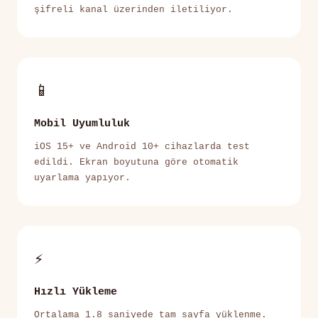
şifreli kanal üzerinden iletiliyor.
📱
Mobil Uyumluluk
iOS 15+ ve Android 10+ cihazlarda test
edildi. Ekran boyutuna göre otomatik
uyarlama yapıyor.
⚡
Hızlı Yükleme
Ortalama 1.8 saniyede tam sayfa yüklenme.