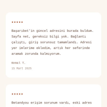
★★★★★
Başarıbet'in güncel adresini burada buldum.
Sayfa net, gereksiz bilgi yok. Bağlantı
çalıştı, giriş sorunsuz tamamlandı. Adresi
yer imlerime ekledim, artık her seferinde
aramak zorunda kalmıyorum.
Kemal T.
15 Mart 2025
★★★★★
Betandyou erişim sorunum vardı, eski adres