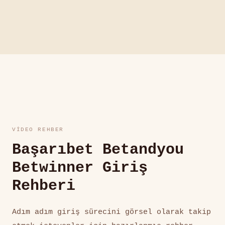
mevcut. Betwinner'da ortalama yanıt süresi 3
dakikanın altında. Betandyou ve Başarıbet'te
bu süre 5 dakikaya kadar çıkabiliyor.
VIDEO REHBER
Başarıbet Betandyou
Betwinner Giriş
Rehberi
Adım adım giriş sürecini görsel olarak takip