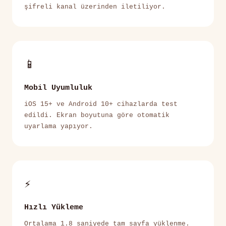
şifreli kanal üzerinden iletiliyor.
📱
Mobil Uyumluluk
iOS 15+ ve Android 10+ cihazlarda test
edildi. Ekran boyutuna göre otomatik
uyarlama yapıyor.
⚡
Hızlı Yükleme
Ortalama 1.8 saniyede tam sayfa yüklenme.