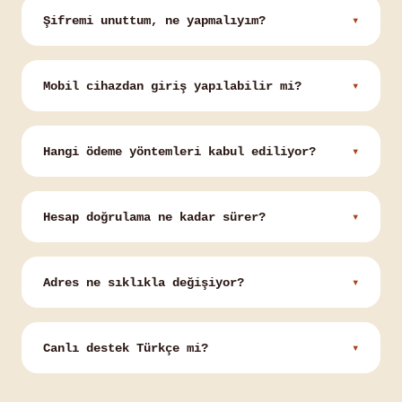
gerek yok. Erişim sorunu yaşıyorsan önce
Şifremi unuttum, ne yapmalıyım?
▾
güncel adresi dene. VPN kullanımı platformun
kullanım koşullarına göre değişebiliyor.
Giriş sayfasındaki "Şifremi Unuttum"
bağlantısını kullan. Kayıtlı e-posta
Mobil cihazdan giriş yapılabilir mi?
▾
adresine sıfırlama linki geliyor. İşlem
genellikle 2-5 dakika içinde tamamlanıyor.
Evet. Her üç platform da mobil tarayıcı
üzerinden çalışıyor. iOS ve Android
Hangi ödeme yöntemleri kabul ediliyor?
▾
cihazlarda ayrı uygulama indirmeye gerek
kalmadan erişim sağlanabiliyor.
Banka havalesi, kripto para (Bitcoin, USDT)
ve bazı e-cüzdan seçenekleri mevcut.
Hesap doğrulama ne kadar sürer?
▾
Platforma göre farklılık gösteriyor. Detaylı
liste için her platformun ödeme sayfasına
Kimlik belgesi yüklendikten sonra genellikle
bakabilirsin.
24-48 saat içinde onay geliyor. Yoğun
Adres ne sıklıkla değişiyor?
▾
dönemlerde bu süre 72 saate uzayabiliyor.
Belgelerin net ve okunabilir olması süreci
Başarıbet ortalama 6 haftada bir, Betandyou
kısaltıyor.
ve Betwinner ise 8-10 haftada bir adres
Canlı destek Türkçe mi?
▾
güncelliyor. Kesin bir takvim yok; bu yüzden
bu sayfayı yer imlerine eklemek pratik bir
Her üç platformda da Türkçe canlı destek
çözüm.