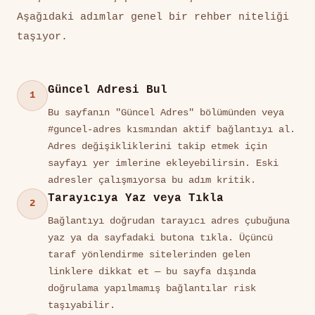
Aşağıdaki adımlar genel bir rehber niteliği
taşıyor.
Güncel Adresi Bul
1
Bu sayfanın "Güncel Adres" bölümünden veya
#guncel-adres kısmından aktif bağlantıyı al.
Adres değişikliklerini takip etmek için
sayfayı yer imlerine ekleyebilirsin. Eski
adresler çalışmıyorsa bu adım kritik.
Tarayıcıya Yaz veya Tıkla
2
Bağlantıyı doğrudan tarayıcı adres çubuğuna
yaz ya da sayfadaki butona tıkla. Üçüncü
taraf yönlendirme sitelerinden gelen
linklere dikkat et — bu sayfa dışında
doğrulama yapılmamış bağlantılar risk
taşıyabilir.