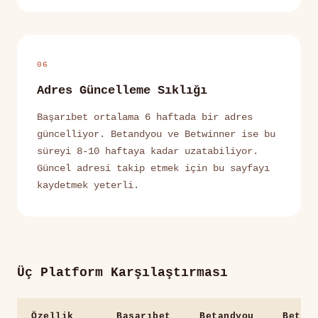
06
Adres Güncelleme Sıklığı
Başarıbet ortalama 6 haftada bir adres
güncelliyor. Betandyou ve Betwinner ise bu
süreyi 8-10 haftaya kadar uzatabiliyor.
Güncel adresi takip etmek için bu sayfayı
kaydetmek yeterli.
Üç Platform Karşılaştırması
Özellik
Başarıbet
Betandyou
Betwi