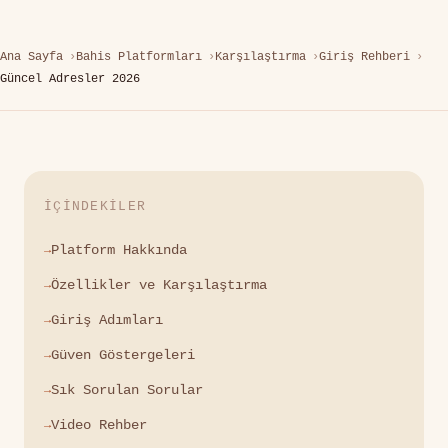
Ana Sayfa
Bahis Platformları
Karşılaştırma
Giriş Rehberi
Güncel Adresler 2026
İÇINDEKILER
Platform Hakkında
Özellikler ve Karşılaştırma
Giriş Adımları
Güven Göstergeleri
Sık Sorulan Sorular
Video Rehber