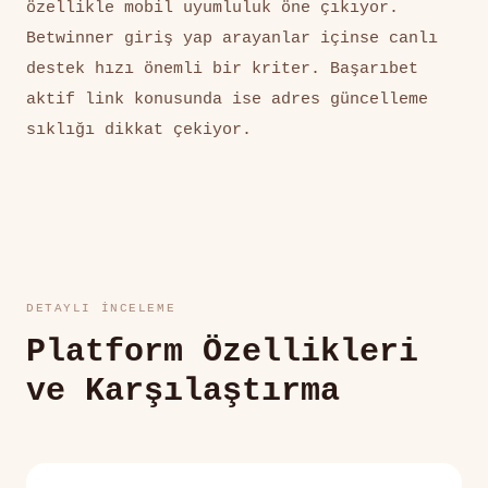
özellikle mobil uyumluluk öne çıkıyor.
Betwinner giriş yap arayanlar içinse canlı
destek hızı önemli bir kriter. Başarıbet
aktif link konusunda ise adres güncelleme
sıklığı dikkat çekiyor.
DETAYLI İNCELEME
Platform Özellikleri
ve Karşılaştırma