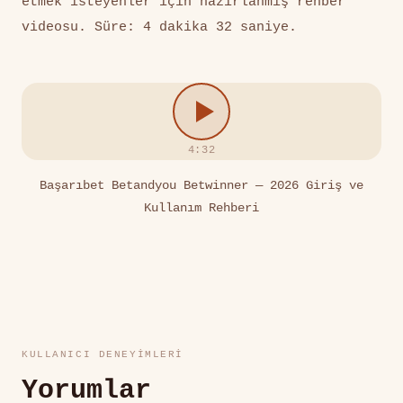
etmek isteyenler için hazırlanmış rehber
videosu. Süre: 4 dakika 32 saniye.
4:32
Başarıbet Betandyou Betwinner — 2026 Giriş ve
Kullanım Rehberi
KULLANICI DENEYIMLERI
Yorumlar