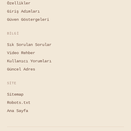
Özellikler
Giriş Adımları
Güven Göstergeleri
BILGI
Sık Sorulan Sorular
Video Rehber
Kullanıcı Yorumları
Güncel Adres
SITE
Sitemap
Robots.txt
Ana Sayfa