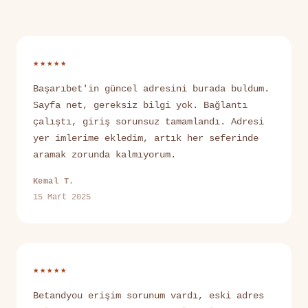
★★★★★
Başarıbet'in güncel adresini burada buldum.
Sayfa net, gereksiz bilgi yok. Bağlantı
çalıştı, giriş sorunsuz tamamlandı. Adresi
yer imlerime ekledim, artık her seferinde
aramak zorunda kalmıyorum.
Kemal T.
15 Mart 2025
★★★★★
Betandyou erişim sorunum vardı, eski adres