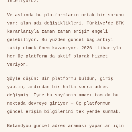
inceliyoruz.
Ve aslında bu platformların ortak bir sorunu
var: alan adı değişiklikleri. Türkiye'de BTK
kararlarıyla zaman zaman erişim engeli
gelebiliyor. Bu yüzden güncel bağlantıyı
takip etmek önem kazanıyor. 2026 itibarıyla
her üç platform da aktif olarak hizmet
veriyor.
Şöyle düşün: Bir platformu buldun, giriş
yaptın, ardından bir hafta sonra adres
değişmiş. İşte bu sayfanın amacı tam da bu
noktada devreye giriyor — üç platformun
güncel erişim bilgilerini tek yerde sunmak.
Betandyou güncel adres araması yapanlar için