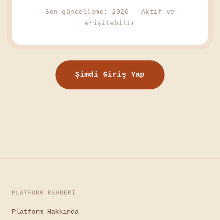
Son güncelleme: 2026 — Aktif ve
erişilebilir
Şimdi Giriş Yap
PLATFORM REHBERI
Platform Hakkında