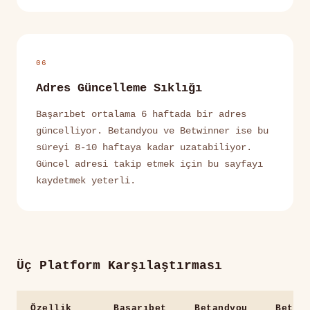
06
Adres Güncelleme Sıklığı
Başarıbet ortalama 6 haftada bir adres
güncelliyor. Betandyou ve Betwinner ise bu
süreyi 8-10 haftaya kadar uzatabiliyor.
Güncel adresi takip etmek için bu sayfayı
kaydetmek yeterli.
Üç Platform Karşılaştırması
Özellik
Başarıbet
Betandyou
Betwi