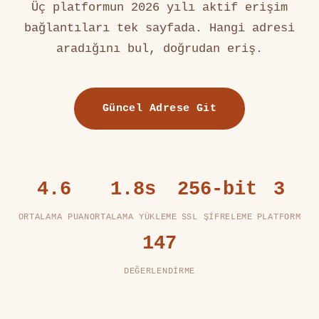
Üç platformun 2026 yılı aktif erişim
bağlantıları tek sayfada. Hangi adresi
aradığını bul, doğrudan eriş.
Güncel Adrese Git
4.6
1.8s
256-bit
3
ORTALAMA PUAN
ORTALAMA YÜKLEME
SSL ŞIFRELEME
PLATFORM
147
DEĞERLENDIRME