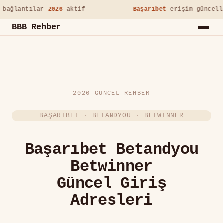
 bağlantılar
2026
aktif
Başarıbet
erişim güncell
BBB Rehber
2026 GÜNCEL REHBER
BAŞARIBET · BETANDYOU · BETWINNER
Başarıbet Betandyou
Betwinner
Güncel Giriş
Adresleri