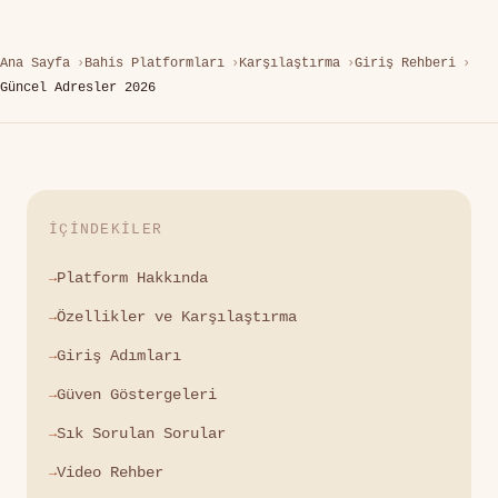
Ana Sayfa
Bahis Platformları
Karşılaştırma
Giriş Rehberi
Güncel Adresler 2026
İÇINDEKILER
Platform Hakkında
Özellikler ve Karşılaştırma
Giriş Adımları
Güven Göstergeleri
Sık Sorulan Sorular
Video Rehber