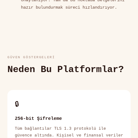
onaylanıyor. Tam da bu noktada belgelerini
hazır bulundurmak süreci hızlandırıyor.
GÜVEN GÖSTERGELERI
Neden Bu Platformlar?
🔒
256-bit Şifreleme
Tüm bağlantılar TLS 1.3 protokolü ile
güvence altında. Kişisel ve finansal veriler