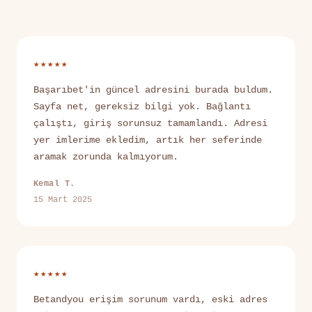
★★★★★
Başarıbet'in güncel adresini burada buldum.
Sayfa net, gereksiz bilgi yok. Bağlantı
çalıştı, giriş sorunsuz tamamlandı. Adresi
yer imlerime ekledim, artık her seferinde
aramak zorunda kalmıyorum.
Kemal T.
15 Mart 2025
★★★★★
Betandyou erişim sorunum vardı, eski adres