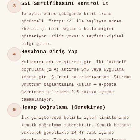
SSL Sertifikasını Kontrol Et
3
Tarayıcı adres çubuğunda kilit ikonu
görünmeli. "https://" ile başlayan adres,
256-bit şifreli bağlantı kullandığını
gösteriyor. Kilit yoksa o sayfada kişisel
bilgi girme.
Hesabına Giriş Yap
4
Kullanıcı adı ve şifreni gir. İki faktörlü
doğrulama (2FA) aktifse SMS veya uygulama
kodunu gir. Şifreni hatırlamıyorsan "Şifremi
Unuttum" bağlantısını kullan — e-posta
üzerinden sıfırlama 2-5 dakika içinde
tamamlanıyor.
Hesap Doğrulama (Gerekirse)
5
İlk girişte veya belirli işlem limitlerinde
kimlik doğrulama istenebilir. Kimlik belgesi
yüklemek genellikle 24-48 saat içinde