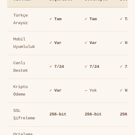
Türkçe
✓ Tam
✓ Tam
✓ Tam
Arayüz
Mobil
✓ Var
✓ Var
✓ Var
Uyumluluk
Canlı
✓ 7/24
✓ 7/24
✓ 7/24
Destek
Kripto
✓ Var
— Yok
✓ Var
Ödeme
SSL
256-bit
256-bit
256-bi
Şifreleme
Ortalama