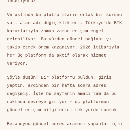
inceliyoruz.
Ve aslında bu platformların ortak bir sorunu
var: alan adı değişiklikleri. Türkiye'de BTK
kararlarıyla zaman zaman erişim engeli
gelebiliyor. Bu yüzden güncel bağlantıyı
takip etmek önem kazanıyor. 2026 itibarıyla
her üç platform da aktif olarak hizmet
veriyor.
Şöyle düşün: Bir platformu buldun, giriş
yaptın, ardından bir hafta sonra adres
değişmiş. İşte bu sayfanın amacı tam da bu
noktada devreye giriyor — üç platformun
güncel erişim bilgilerini tek yerde sunmak.
Betandyou güncel adres araması yapanlar için