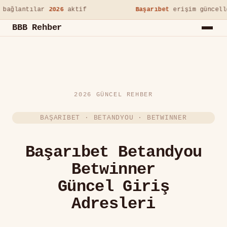
 bağlantılar
2026
aktif
Başarıbet
erişim güncell
BBB Rehber
2026 GÜNCEL REHBER
BAŞARIBET · BETANDYOU · BETWINNER
Başarıbet Betandyou
Betwinner
Güncel Giriş
Adresleri