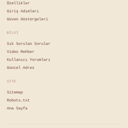
Özellikler
Giriş Adımları
Güven Göstergeleri
BILGI
Sık Sorulan Sorular
Video Rehber
Kullanıcı Yorumları
Güncel Adres
SITE
Sitemap
Robots.txt
Ana Sayfa