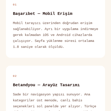
01
Başarıbet — Mobil Erişim
Mobil tarayıcı üzerinden doğrudan erişim
sağlanabiliyor. Ayrı bir uygulama indirmeye
gerek kalmadan iOS ve Android cihazlarda
çalışıyor. Sayfa yüklenme süresi ortalama
1.8 saniye olarak ölçüldü.
02
Betandyou — Arayüz Tasarımı
Sade bir navigasyon yapısı sunuyor. Ana
kategoriler üst menüde, canlı bahis
seçenekleri sol panelde yer alıyor. Türkçe