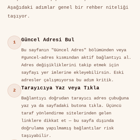
Aşağıdaki adımlar genel bir rehber niteliği
taşıyor.
Güncel Adresi Bul
1
Bu sayfanın "Güncel Adres" bölümünden veya
#guncel-adres kısmından aktif bağlantıyı al.
Adres değişikliklerini takip etmek için
sayfayı yer imlerine ekleyebilirsin. Eski
adresler çalışmıyorsa bu adım kritik.
Tarayıcıya Yaz veya Tıkla
2
Bağlantıyı doğrudan tarayıcı adres çubuğuna
yaz ya da sayfadaki butona tıkla. Üçüncü
taraf yönlendirme sitelerinden gelen
linklere dikkat et — bu sayfa dışında
doğrulama yapılmamış bağlantılar risk
taşıyabilir.