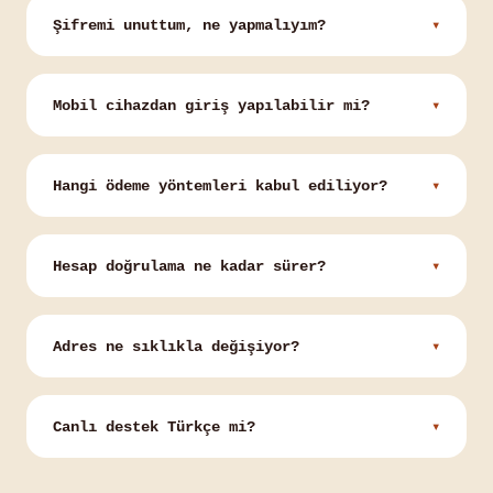
gerek yok. Erişim sorunu yaşıyorsan önce
Şifremi unuttum, ne yapmalıyım?
▾
güncel adresi dene. VPN kullanımı platformun
kullanım koşullarına göre değişebiliyor.
Giriş sayfasındaki "Şifremi Unuttum"
bağlantısını kullan. Kayıtlı e-posta
Mobil cihazdan giriş yapılabilir mi?
▾
adresine sıfırlama linki geliyor. İşlem
genellikle 2-5 dakika içinde tamamlanıyor.
Evet. Her üç platform da mobil tarayıcı
üzerinden çalışıyor. iOS ve Android
Hangi ödeme yöntemleri kabul ediliyor?
▾
cihazlarda ayrı uygulama indirmeye gerek
kalmadan erişim sağlanabiliyor.
Banka havalesi, kripto para (Bitcoin, USDT)
ve bazı e-cüzdan seçenekleri mevcut.
Hesap doğrulama ne kadar sürer?
▾
Platforma göre farklılık gösteriyor. Detaylı
liste için her platformun ödeme sayfasına
Kimlik belgesi yüklendikten sonra genellikle
bakabilirsin.
24-48 saat içinde onay geliyor. Yoğun
Adres ne sıklıkla değişiyor?
▾
dönemlerde bu süre 72 saate uzayabiliyor.
Belgelerin net ve okunabilir olması süreci
Başarıbet ortalama 6 haftada bir, Betandyou
kısaltıyor.
ve Betwinner ise 8-10 haftada bir adres
Canlı destek Türkçe mi?
▾
güncelliyor. Kesin bir takvim yok; bu yüzden
bu sayfayı yer imlerine eklemek pratik bir
Her üç platformda da Türkçe canlı destek
çözüm.