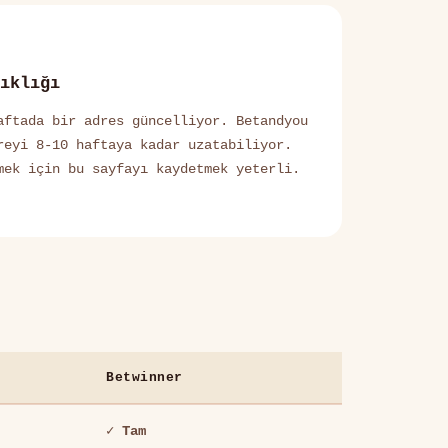
ıklığı
aftada bir adres güncelliyor. Betandyou
reyi 8-10 haftaya kadar uzatabiliyor.
mek için bu sayfayı kaydetmek yeterli.
Betwinner
✓ Tam