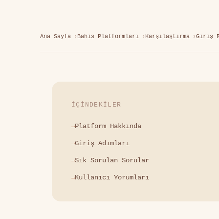
Ana Sayfa
Bahis Platformları
Karşılaştırma
Giriş 
İÇINDEKILER
Platform Hakkında
Giriş Adımları
Sık Sorulan Sorular
Kullanıcı Yorumları