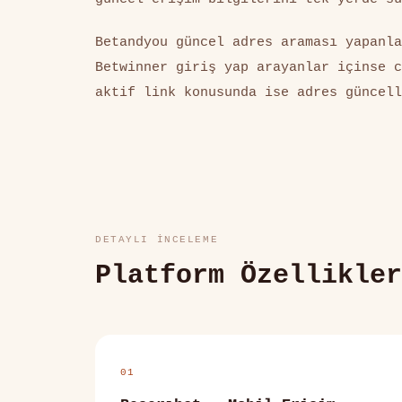
Betandyou güncel adres araması yapanla
Betwinner giriş yap arayanlar içinse c
aktif link konusunda ise adres güncell
DETAYLI İNCELEME
Platform Özellikler
01