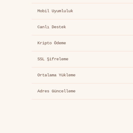
Mobil Uyumluluk
Canlı Destek
Kripto Ödeme
SSL Şifreleme
Ortalama Yükleme
Adres Güncelleme