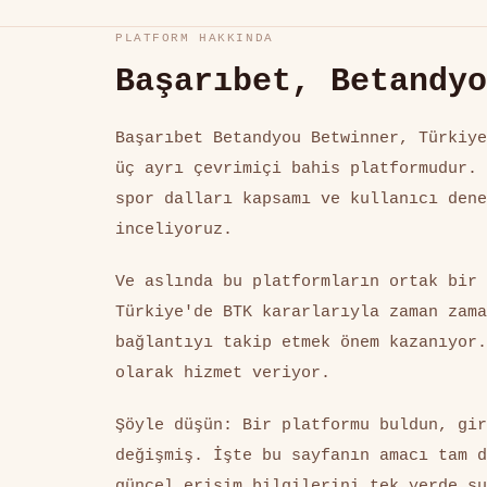
PLATFORM HAKKINDA
Başarıbet, Betandyo
Başarıbet Betandyou Betwinner, Türkiye
üç ayrı çevrimiçi bahis platformudur. 
spor dalları kapsamı ve kullanıcı dene
inceliyoruz.
Ve aslında bu platformların ortak bir 
Türkiye'de BTK kararlarıyla zaman zama
bağlantıyı takip etmek önem kazanıyor.
olarak hizmet veriyor.
Şöyle düşün: Bir platformu buldun, gir
değişmiş. İşte bu sayfanın amacı tam d
güncel erişim bilgilerini tek yerde su