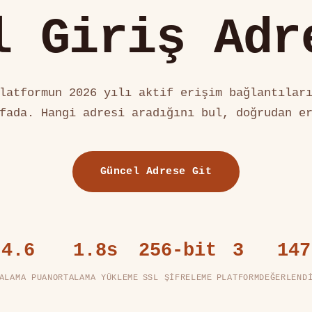
l Giriş Adr
latformun 2026 yılı aktif erişim bağlantılar
fada. Hangi adresi aradığını bul, doğrudan e
Güncel Adrese Git
4.6
1.8s
256-bit
3
147
ALAMA PUAN
ORTALAMA YÜKLEME
SSL ŞIFRELEME
PLATFORM
DEĞERLEND