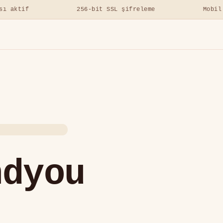
 aktif
256-bit SSL şifreleme
Mobil u
ndyou