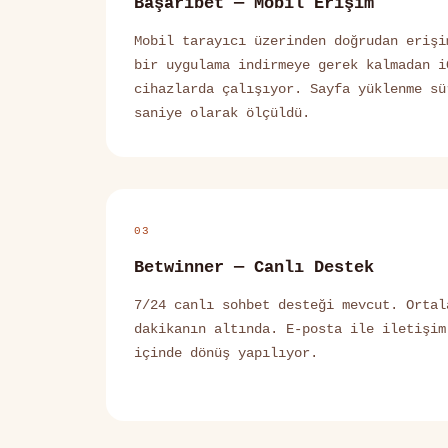
Başarıbet — Mobil Erişim
Mobil tarayıcı üzerinden doğrudan erişi
bir uygulama indirmeye gerek kalmadan i
cihazlarda çalışıyor. Sayfa yüklenme sü
saniye olarak ölçüldü.
03
Betwinner — Canlı Destek
7/24 canlı sohbet desteği mevcut. Ortal
dakikanın altında. E-posta ile iletişim
içinde dönüş yapılıyor.