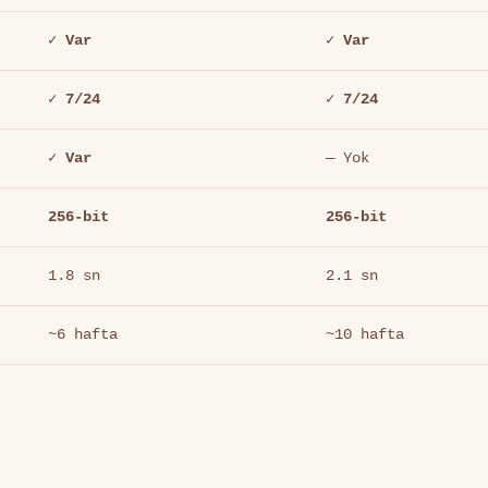
✓ Var
✓ Var
✓ 7/24
✓ 7/24
✓ Var
— Yok
256-bit
256-bit
1.8 sn
2.1 sn
~6 hafta
~10 hafta