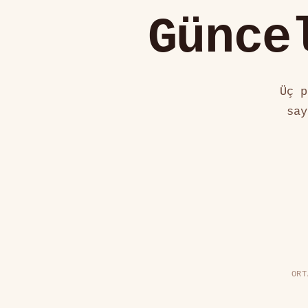
Günce
Üç p
say
ORT