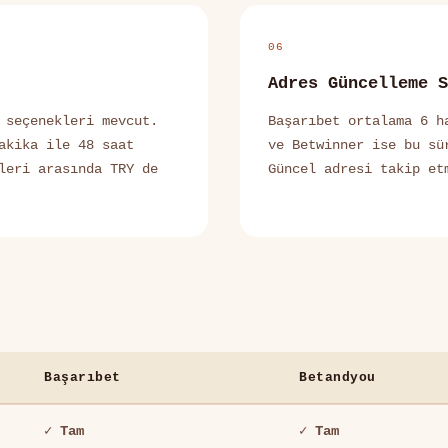
06
Adres Güncelleme S
 seçenekleri mevcut.
Başarıbet ortalama 6 h
akika ile 48 saat
ve Betwinner ise bu sü
leri arasında TRY de
Güncel adresi takip et
Başarıbet
Betandyou
✓ Tam
✓ Tam