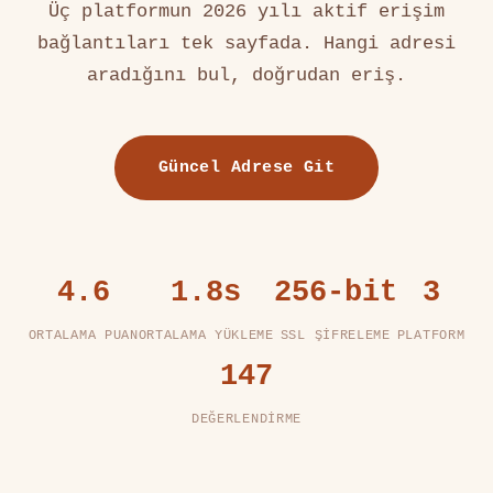
Üç platformun 2026 yılı aktif erişim
bağlantıları tek sayfada. Hangi adresi
aradığını bul, doğrudan eriş.
Güncel Adrese Git
4.6
1.8s
256-bit
3
ORTALAMA PUAN
ORTALAMA YÜKLEME
SSL ŞIFRELEME
PLATFORM
147
DEĞERLENDIRME