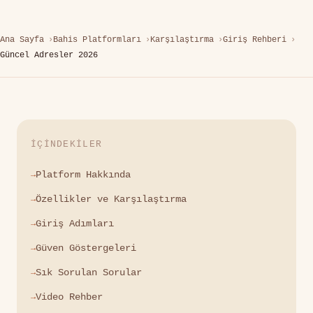
Ana Sayfa
Bahis Platformları
Karşılaştırma
Giriş Rehberi
Güncel Adresler 2026
İÇINDEKILER
Platform Hakkında
Özellikler ve Karşılaştırma
Giriş Adımları
Güven Göstergeleri
Sık Sorulan Sorular
Video Rehber