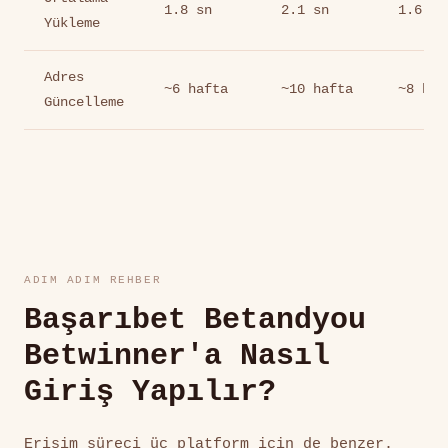
1.8 sn
2.1 sn
1.6 sn
Yükleme
Adres
~6 hafta
~10 hafta
~8 haf
Güncelleme
ADIM ADIM REHBER
Başarıbet Betandyou
Betwinner'a Nasıl
Giriş Yapılır?
Erişim süreci üç platform için de benzer.