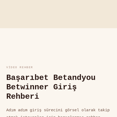
mevcut. Betwinner'da ortalama yanıt süresi 3
dakikanın altında. Betandyou ve Başarıbet'te
bu süre 5 dakikaya kadar çıkabiliyor.
VIDEO REHBER
Başarıbet Betandyou
Betwinner Giriş
Rehberi
Adım adım giriş sürecini görsel olarak takip