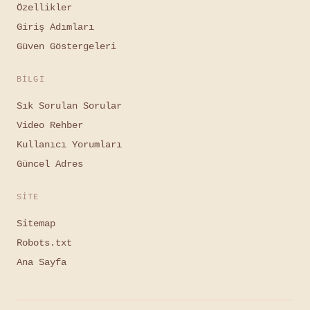
Özellikler
Giriş Adımları
Güven Göstergeleri
BILGI
Sık Sorulan Sorular
Video Rehber
Kullanıcı Yorumları
Güncel Adres
SITE
Sitemap
Robots.txt
Ana Sayfa