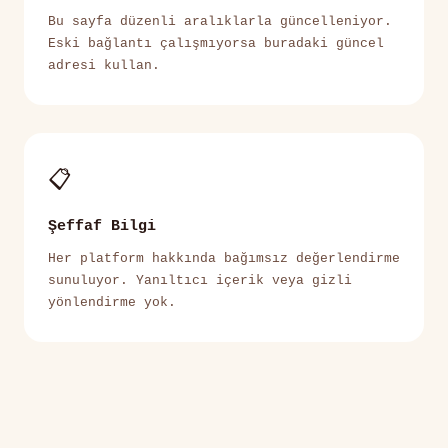
Bu sayfa düzenli aralıklarla güncelleniyor.
Eski bağlantı çalışmıyorsa buradaki güncel
adresi kullan.
📋
Şeffaf Bilgi
Her platform hakkında bağımsız değerlendirme
sunuluyor. Yanıltıcı içerik veya gizli
yönlendirme yok.