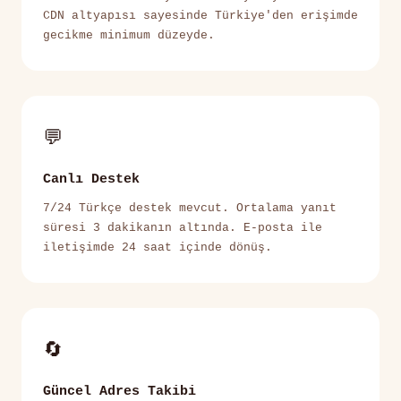
CDN altyapısı sayesinde Türkiye'den erişimde
gecikme minimum düzeyde.
💬
Canlı Destek
7/24 Türkçe destek mevcut. Ortalama yanıt
süresi 3 dakikanın altında. E-posta ile
iletişimde 24 saat içinde dönüş.
🔄
Güncel Adres Takibi