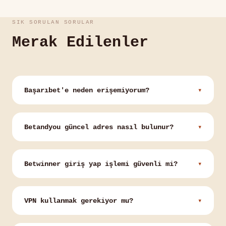
SIK SORULAN SORULAR
Merak Edilenler
Başarıbet'e neden erişemiyorum?
▾
Alan adı değişmiş olabilir. BTK kararlarıyla
zaman zaman eski adresler engelleniyor. Bu
Betandyou güncel adres nasıl bulunur?
▾
sayfanın #guncel-adres bölümünden aktif
bağlantıya ulaşabilirsin.
Bu sayfayı yer imlerine ekle. Adres
değiştiğinde sayfa güncelleniyor. Ayrıca
Betwinner giriş yap işlemi güvenli mi?
▾
platformun resmi sosyal medya hesaplarını
takip etmek de işe yarıyor.
256-bit SSL şifreleme kullanılıyor. Adres
çubuğunda "https://" ve kilit ikonu
VPN kullanmak gerekiyor mu?
▾
görünüyorsa bağlantı güvenli. Bu iki işareti
her zaman kontrol et.
Güncel adreste erişim çalışıyorsa VPN'e