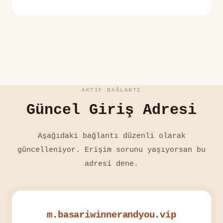
AKTIF BAĞLANTI
Güncel Giriş Adresi
Aşağıdaki bağlantı düzenli olarak
güncelleniyor. Erişim sorunu yaşıyorsan bu
adresi dene.
m.basariwinnerandyou.vip