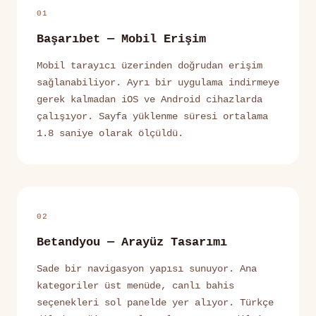
01
Başarıbet — Mobil Erişim
Mobil tarayıcı üzerinden doğrudan erişim
sağlanabiliyor. Ayrı bir uygulama indirmeye
gerek kalmadan iOS ve Android cihazlarda
çalışıyor. Sayfa yüklenme süresi ortalama
1.8 saniye olarak ölçüldü.
02
Betandyou — Arayüz Tasarımı
Sade bir navigasyon yapısı sunuyor. Ana
kategoriler üst menüde, canlı bahis
seçenekleri sol panelde yer alıyor. Türkçe