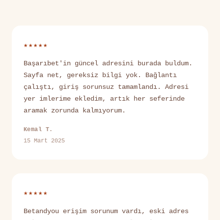
★★★★★
Başarıbet'in güncel adresini burada buldum.
Sayfa net, gereksiz bilgi yok. Bağlantı
çalıştı, giriş sorunsuz tamamlandı. Adresi
yer imlerime ekledim, artık her seferinde
aramak zorunda kalmıyorum.
Kemal T.
15 Mart 2025
★★★★★
Betandyou erişim sorunum vardı, eski adres