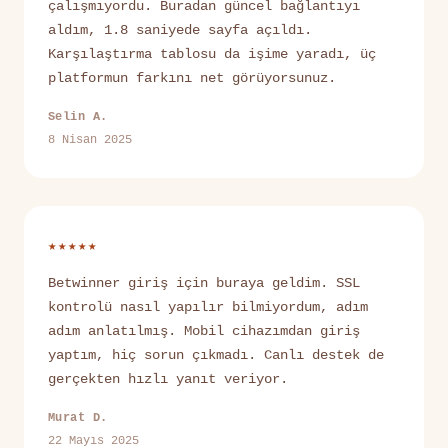
çalışmıyordu. Buradan güncel bağlantıyı
aldım, 1.8 saniyede sayfa açıldı.
Karşılaştırma tablosu da işime yaradı, üç
platformun farkını net görüyorsunuz.
Selin A.
8 Nisan 2025
★★★★★
Betwinner giriş için buraya geldim. SSL
kontrolü nasıl yapılır bilmiyordum, adım
adım anlatılmış. Mobil cihazımdan giriş
yaptım, hiç sorun çıkmadı. Canlı destek de
gerçekten hızlı yanıt veriyor.
Murat D.
22 Mayıs 2025