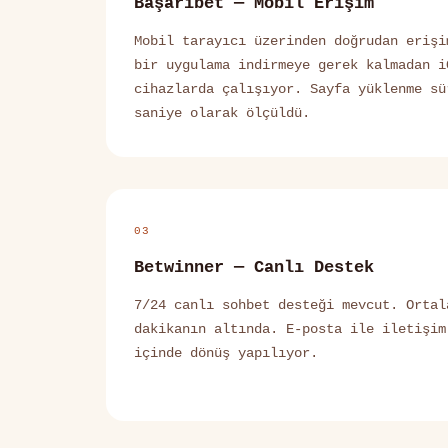
Başarıbet — Mobil Erişim
Mobil tarayıcı üzerinden doğrudan erişi
bir uygulama indirmeye gerek kalmadan i
cihazlarda çalışıyor. Sayfa yüklenme sü
saniye olarak ölçüldü.
03
Betwinner — Canlı Destek
7/24 canlı sohbet desteği mevcut. Ortal
dakikanın altında. E-posta ile iletişim
içinde dönüş yapılıyor.