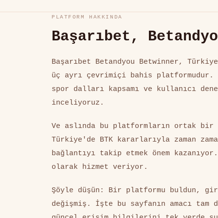
PLATFORM HAKKINDA
Başarıbet, Betandyo
Başarıbet Betandyou Betwinner, Türkiye
üç ayrı çevrimiçi bahis platformudur. 
spor dalları kapsamı ve kullanıcı dene
inceliyoruz.
Ve aslında bu platformların ortak bir 
Türkiye'de BTK kararlarıyla zaman zama
bağlantıyı takip etmek önem kazanıyor.
olarak hizmet veriyor.
Şöyle düşün: Bir platformu buldun, gir
değişmiş. İşte bu sayfanın amacı tam d
güncel erişim bilgilerini tek yerde su