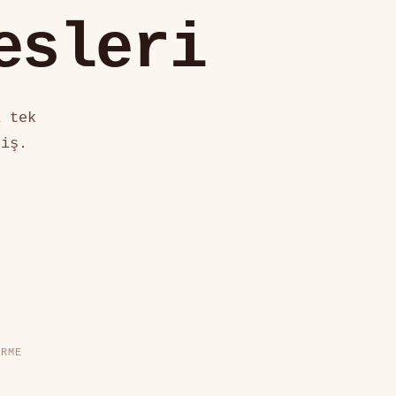
esleri
ı tek
riş.
IRME