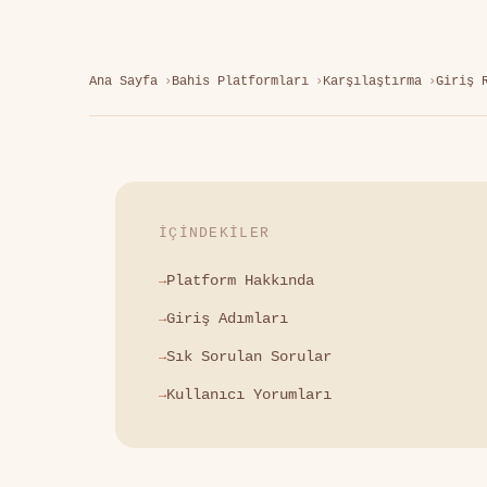
Ana Sayfa
Bahis Platformları
Karşılaştırma
Giriş 
İÇINDEKILER
Platform Hakkında
Giriş Adımları
Sık Sorulan Sorular
Kullanıcı Yorumları