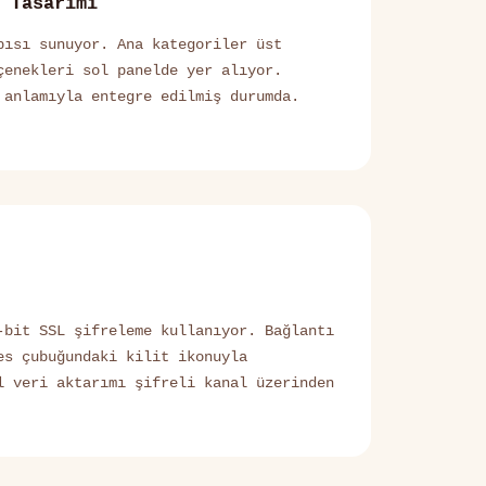
 Tasarımı
pısı sunuyor. Ana kategoriler üst
çenekleri sol panelde yer alıyor.
 anlamıyla entegre edilmiş durumda.
-bit SSL şifreleme kullanıyor. Bağlantı
es çubuğundaki kilit ikonuyla
l veri aktarımı şifreli kanal üzerinden