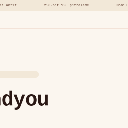
 aktif
256-bit SSL şifreleme
Mobil u
ndyou