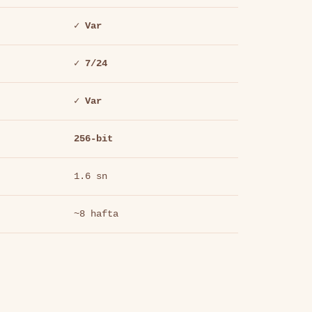
✓ Var
✓ 7/24
✓ Var
256-bit
1.6 sn
~8 hafta