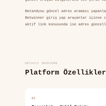
Betandyou güncel adres araması yapanla
Betwinner giriş yap arayanlar içinse c
aktif link konusunda ise adres güncell
DETAYLI İNCELEME
Platform Özellikler
01