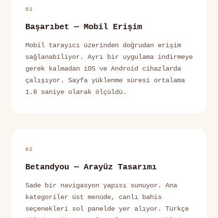
01
Başarıbet — Mobil Erişim
Mobil tarayıcı üzerinden doğrudan erişim
sağlanabiliyor. Ayrı bir uygulama indirmeye
gerek kalmadan iOS ve Android cihazlarda
çalışıyor. Sayfa yüklenme süresi ortalama
1.8 saniye olarak ölçüldü.
02
Betandyou — Arayüz Tasarımı
Sade bir navigasyon yapısı sunuyor. Ana
kategoriler üst menüde, canlı bahis
seçenekleri sol panelde yer alıyor. Türkçe