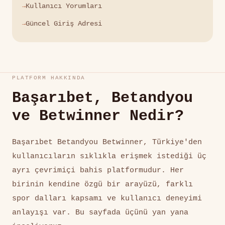
Kullanıcı Yorumları
Güncel Giriş Adresi
PLATFORM HAKKINDA
Başarıbet, Betandyou
ve Betwinner Nedir?
Başarıbet Betandyou Betwinner, Türkiye'den
kullanıcıların sıklıkla erişmek istediği üç
ayrı çevrimiçi bahis platformudur. Her
birinin kendine özgü bir arayüzü, farklı
spor dalları kapsamı ve kullanıcı deneyimi
anlayışı var. Bu sayfada üçünü yan yana