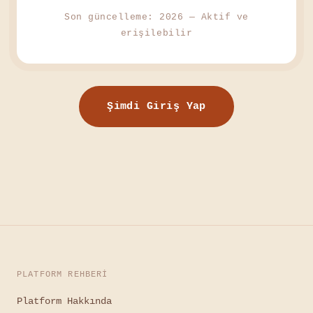
Son güncelleme: 2026 — Aktif ve
erişilebilir
Şimdi Giriş Yap
PLATFORM REHBERI
Platform Hakkında