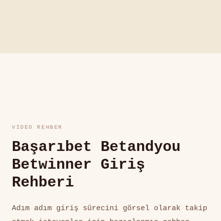
mevcut. Betwinner'da ortalama yanıt süresi 3
dakikanın altında. Betandyou ve Başarıbet'te
bu süre 5 dakikaya kadar çıkabiliyor.
VIDEO REHBER
Başarıbet Betandyou
Betwinner Giriş
Rehberi
Adım adım giriş sürecini görsel olarak takip