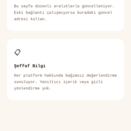
Bu sayfa düzenli aralıklarla güncelleniyor.
Eski bağlantı çalışmıyorsa buradaki güncel
adresi kullan.
📋
Şeffaf Bilgi
Her platform hakkında bağımsız değerlendirme
sunuluyor. Yanıltıcı içerik veya gizli
yönlendirme yok.