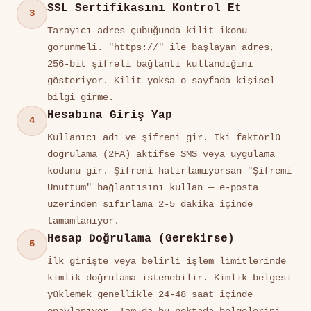
SSL Sertifikasını Kontrol Et
3
Tarayıcı adres çubuğunda kilit ikonu
görünmeli. "https://" ile başlayan adres,
256-bit şifreli bağlantı kullandığını
gösteriyor. Kilit yoksa o sayfada kişisel
bilgi girme.
Hesabına Giriş Yap
4
Kullanıcı adı ve şifreni gir. İki faktörlü
doğrulama (2FA) aktifse SMS veya uygulama
kodunu gir. Şifreni hatırlamıyorsan "Şifremi
Unuttum" bağlantısını kullan — e-posta
üzerinden sıfırlama 2-5 dakika içinde
tamamlanıyor.
Hesap Doğrulama (Gerekirse)
5
İlk girişte veya belirli işlem limitlerinde
kimlik doğrulama istenebilir. Kimlik belgesi
yüklemek genellikle 24-48 saat içinde