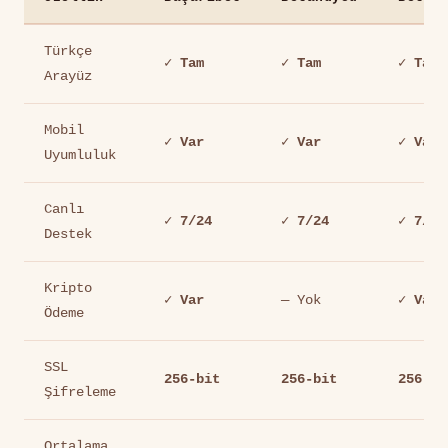
Türkçe
✓ Tam
✓ Tam
✓ Tam
Arayüz
Mobil
✓ Var
✓ Var
✓ Var
Uyumluluk
Canlı
✓ 7/24
✓ 7/24
✓ 7/24
Destek
Kripto
✓ Var
— Yok
✓ Var
Ödeme
SSL
256-bit
256-bit
256-bi
Şifreleme
Ortalama