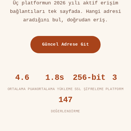
Üç platformun 2026 yılı aktif erişim
bağlantıları tek sayfada. Hangi adresi
aradığını bul, doğrudan eriş.
Güncel Adrese Git
4.6
1.8s
256-bit
3
ORTALAMA PUAN
ORTALAMA YÜKLEME
SSL ŞIFRELEME
PLATFORM
147
DEĞERLENDIRME