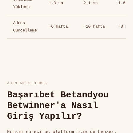
1.8 sn
2.1 sn
1.6 sn
Yükleme
Adres
~6 hafta
~10 hafta
~8 haf
Güncelleme
ADIM ADIM REHBER
Başarıbet Betandyou
Betwinner'a Nasıl
Giriş Yapılır?
Erişim süreci üç platform için de benzer.