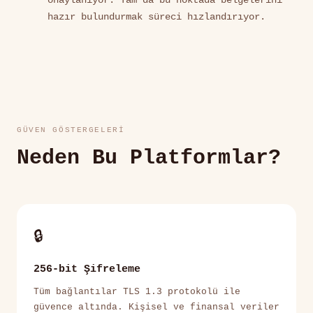
onaylanıyor. Tam da bu noktada belgelerini
hazır bulundurmak süreci hızlandırıyor.
GÜVEN GÖSTERGELERI
Neden Bu Platformlar?
🔒
256-bit Şifreleme
Tüm bağlantılar TLS 1.3 protokolü ile
güvence altında. Kişisel ve finansal veriler