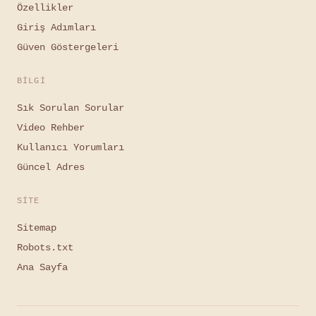
Özellikler
Giriş Adımları
Güven Göstergeleri
BILGI
Sık Sorulan Sorular
Video Rehber
Kullanıcı Yorumları
Güncel Adres
SITE
Sitemap
Robots.txt
Ana Sayfa