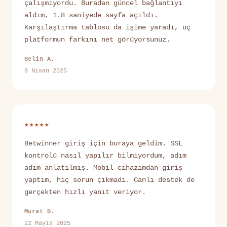
çalışmıyordu. Buradan güncel bağlantıyı
aldım, 1.8 saniyede sayfa açıldı.
Karşılaştırma tablosu da işime yaradı, üç
platformun farkını net görüyorsunuz.
Selin A.
8 Nisan 2025
★★★★★
Betwinner giriş için buraya geldim. SSL
kontrolü nasıl yapılır bilmiyordum, adım
adım anlatılmış. Mobil cihazımdan giriş
yaptım, hiç sorun çıkmadı. Canlı destek de
gerçekten hızlı yanıt veriyor.
Murat D.
22 Mayıs 2025