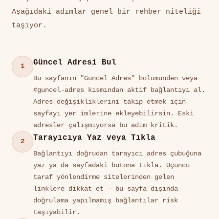
Aşağıdaki adımlar genel bir rehber niteliği
taşıyor.
Güncel Adresi Bul
1
Bu sayfanın "Güncel Adres" bölümünden veya
#guncel-adres kısmından aktif bağlantıyı al.
Adres değişikliklerini takip etmek için
sayfayı yer imlerine ekleyebilirsin. Eski
adresler çalışmıyorsa bu adım kritik.
Tarayıcıya Yaz veya Tıkla
2
Bağlantıyı doğrudan tarayıcı adres çubuğuna
yaz ya da sayfadaki butona tıkla. Üçüncü
taraf yönlendirme sitelerinden gelen
linklere dikkat et — bu sayfa dışında
doğrulama yapılmamış bağlantılar risk
taşıyabilir.