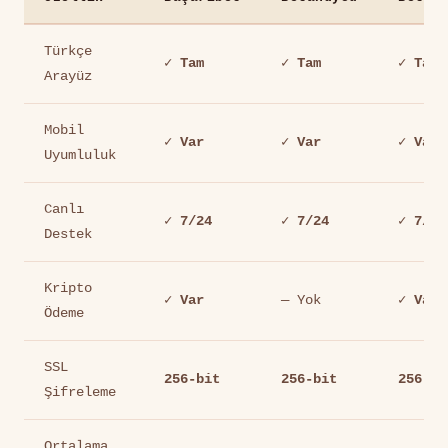
Türkçe
✓ Tam
✓ Tam
✓ Tam
Arayüz
Mobil
✓ Var
✓ Var
✓ Var
Uyumluluk
Canlı
✓ 7/24
✓ 7/24
✓ 7/24
Destek
Kripto
✓ Var
— Yok
✓ Var
Ödeme
SSL
256-bit
256-bit
256-bi
Şifreleme
Ortalama