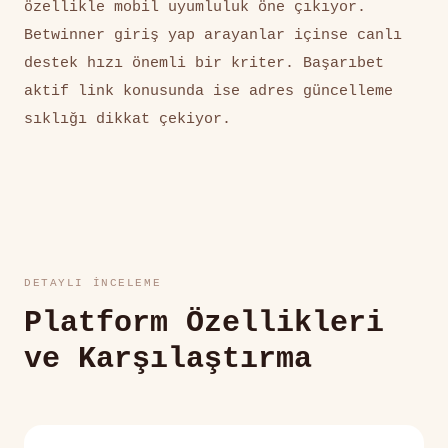
özellikle mobil uyumluluk öne çıkıyor.
Betwinner giriş yap arayanlar içinse canlı
destek hızı önemli bir kriter. Başarıbet
aktif link konusunda ise adres güncelleme
sıklığı dikkat çekiyor.
DETAYLI İNCELEME
Platform Özellikleri
ve Karşılaştırma