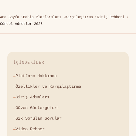
Ana Sayfa
Bahis Platformları
Karşılaştırma
Giriş Rehberi
Güncel Adresler 2026
İÇINDEKILER
Platform Hakkında
Özellikler ve Karşılaştırma
Giriş Adımları
Güven Göstergeleri
Sık Sorulan Sorular
Video Rehber