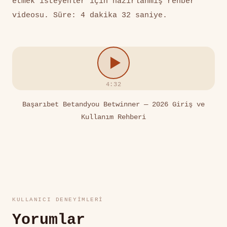
etmek isteyenler için hazırlanmış rehber
videosu. Süre: 4 dakika 32 saniye.
4:32
Başarıbet Betandyou Betwinner — 2026 Giriş ve
Kullanım Rehberi
KULLANICI DENEYIMLERI
Yorumlar