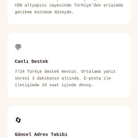
CDN altyapısı sayesinde Türkiye'den erişimde
gecikme minimum düzeyde.
💬
Canlı Destek
7/24 Türkçe destek mevcut. Ortalama yanıt
süresi 3 dakikanın altında. E-posta ile
iletişimde 24 saat içinde dönüş.
🔄
Güncel Adres Takibi