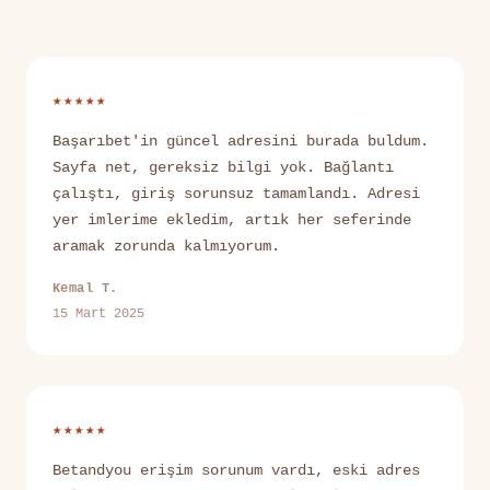
★★★★★
Başarıbet'in güncel adresini burada buldum.
Sayfa net, gereksiz bilgi yok. Bağlantı
çalıştı, giriş sorunsuz tamamlandı. Adresi
yer imlerime ekledim, artık her seferinde
aramak zorunda kalmıyorum.
Kemal T.
15 Mart 2025
★★★★★
Betandyou erişim sorunum vardı, eski adres