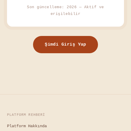
Son güncelleme: 2026 — Aktif ve
erişilebilir
Şimdi Giriş Yap
PLATFORM REHBERI
Platform Hakkında