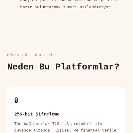
onaylanıyor. Tam da bu noktada belgelerini
hazır bulundurmak süreci hızlandırıyor.
GÜVEN GÖSTERGELERI
Neden Bu Platformlar?
🔒
256-bit Şifreleme
Tüm bağlantılar TLS 1.3 protokolü ile
güvence altında. Kişisel ve finansal veriler