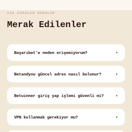
SIK SORULAN SORULAR
Merak Edilenler
Başarıbet'e neden erişemiyorum?
▾
Alan adı değişmiş olabilir. BTK kararlarıyla
zaman zaman eski adresler engelleniyor. Bu
Betandyou güncel adres nasıl bulunur?
▾
sayfanın #guncel-adres bölümünden aktif
bağlantıya ulaşabilirsin.
Bu sayfayı yer imlerine ekle. Adres
değiştiğinde sayfa güncelleniyor. Ayrıca
Betwinner giriş yap işlemi güvenli mi?
▾
platformun resmi sosyal medya hesaplarını
takip etmek de işe yarıyor.
256-bit SSL şifreleme kullanılıyor. Adres
çubuğunda "https://" ve kilit ikonu
VPN kullanmak gerekiyor mu?
▾
görünüyorsa bağlantı güvenli. Bu iki işareti
her zaman kontrol et.
Güncel adreste erişim çalışıyorsa VPN'e