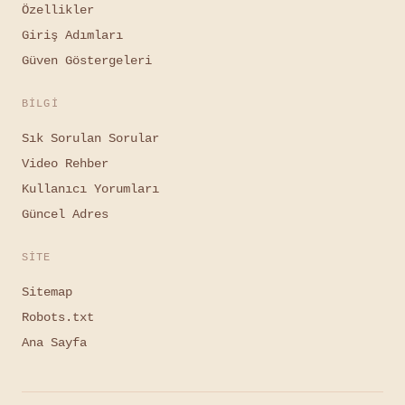
Özellikler
Giriş Adımları
Güven Göstergeleri
BILGI
Sık Sorulan Sorular
Video Rehber
Kullanıcı Yorumları
Güncel Adres
SITE
Sitemap
Robots.txt
Ana Sayfa