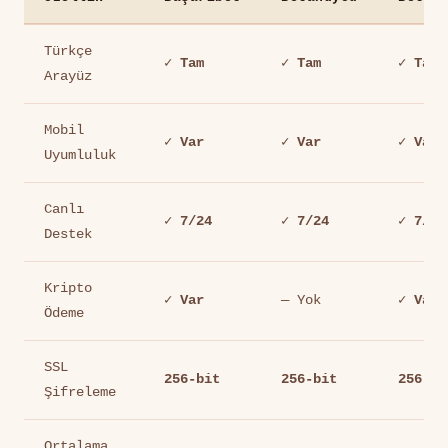
Türkçe
✓ Tam
✓ Tam
✓ Tam
Arayüz
Mobil
✓ Var
✓ Var
✓ Var
Uyumluluk
Canlı
✓ 7/24
✓ 7/24
✓ 7/24
Destek
Kripto
✓ Var
— Yok
✓ Var
Ödeme
SSL
256-bit
256-bit
256-bi
Şifreleme
Ortalama