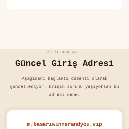
AKTIF BAĞLANTI
Güncel Giriş Adresi
Aşağıdaki bağlantı düzenli olarak
güncelleniyor. Erişim sorunu yaşıyorsan bu
adresi dene.
m.basariwinnerandyou.vip