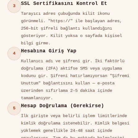
SSL Sertifikasını Kontrol Et
3
Tarayıcı adres çubuğunda kilit ikonu
görünmeli. "https://" ile başlayan adres,
256-bit şifreli bağlantı kullandığını
gösteriyor. Kilit yoksa o sayfada kişisel
bilgi girme.
Hesabına Giriş Yap
4
Kullanıcı adı ve şifreni gir. İki faktörlü
doğrulama (2FA) aktifse SMS veya uygulama
kodunu gir. Şifreni hatırlamıyorsan "Şifremi
Unuttum" bağlantısını kullan — e-posta
üzerinden sıfırlama 2-5 dakika içinde
tamamlanıyor.
Hesap Doğrulama (Gerekirse)
5
İlk girişte veya belirli işlem limitlerinde
kimlik doğrulama istenebilir. Kimlik belgesi
yüklemek genellikle 24-48 saat içinde