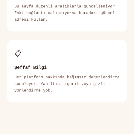
Bu sayfa düzenli aralıklarla güncelleniyor.
Eski bağlantı çalışmıyorsa buradaki güncel
adresi kullan.
📋
Şeffaf Bilgi
Her platform hakkında bağımsız değerlendirme
sunuluyor. Yanıltıcı içerik veya gizli
yönlendirme yok.