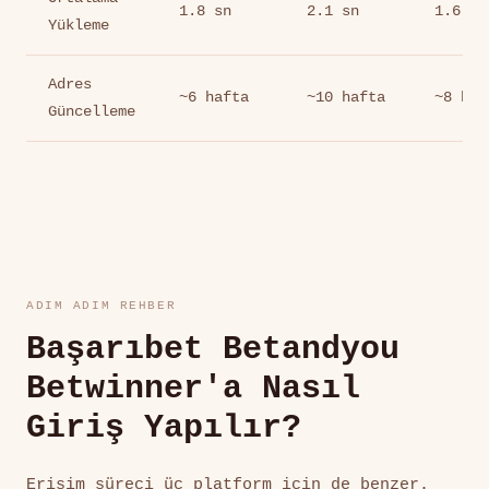
1.8 sn
2.1 sn
1.6 sn
Yükleme
Adres
~6 hafta
~10 hafta
~8 haf
Güncelleme
ADIM ADIM REHBER
Başarıbet Betandyou
Betwinner'a Nasıl
Giriş Yapılır?
Erişim süreci üç platform için de benzer.