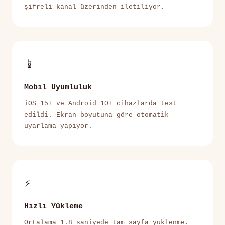
şifreli kanal üzerinden iletiliyor.
📱
Mobil Uyumluluk
iOS 15+ ve Android 10+ cihazlarda test
edildi. Ekran boyutuna göre otomatik
uyarlama yapıyor.
⚡
Hızlı Yükleme
Ortalama 1.8 saniyede tam sayfa yüklenme.