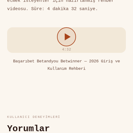
etmek isteyenler için hazırlanmış rehber
videosu. Süre: 4 dakika 32 saniye.
4:32
Başarıbet Betandyou Betwinner — 2026 Giriş ve
Kullanım Rehberi
KULLANICI DENEYIMLERI
Yorumlar