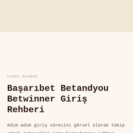
mevcut. Betwinner'da ortalama yanıt süresi 3
dakikanın altında. Betandyou ve Başarıbet'te
bu süre 5 dakikaya kadar çıkabiliyor.
VIDEO REHBER
Başarıbet Betandyou
Betwinner Giriş
Rehberi
Adım adım giriş sürecini görsel olarak takip