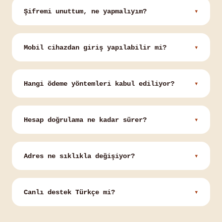
gerek yok. Erişim sorunu yaşıyorsan önce
Şifremi unuttum, ne yapmalıyım?
▾
güncel adresi dene. VPN kullanımı platformun
kullanım koşullarına göre değişebiliyor.
Giriş sayfasındaki "Şifremi Unuttum"
bağlantısını kullan. Kayıtlı e-posta
Mobil cihazdan giriş yapılabilir mi?
▾
adresine sıfırlama linki geliyor. İşlem
genellikle 2-5 dakika içinde tamamlanıyor.
Evet. Her üç platform da mobil tarayıcı
üzerinden çalışıyor. iOS ve Android
Hangi ödeme yöntemleri kabul ediliyor?
▾
cihazlarda ayrı uygulama indirmeye gerek
kalmadan erişim sağlanabiliyor.
Banka havalesi, kripto para (Bitcoin, USDT)
ve bazı e-cüzdan seçenekleri mevcut.
Hesap doğrulama ne kadar sürer?
▾
Platforma göre farklılık gösteriyor. Detaylı
liste için her platformun ödeme sayfasına
Kimlik belgesi yüklendikten sonra genellikle
bakabilirsin.
24-48 saat içinde onay geliyor. Yoğun
Adres ne sıklıkla değişiyor?
▾
dönemlerde bu süre 72 saate uzayabiliyor.
Belgelerin net ve okunabilir olması süreci
Başarıbet ortalama 6 haftada bir, Betandyou
kısaltıyor.
ve Betwinner ise 8-10 haftada bir adres
Canlı destek Türkçe mi?
▾
güncelliyor. Kesin bir takvim yok; bu yüzden
bu sayfayı yer imlerine eklemek pratik bir
Her üç platformda da Türkçe canlı destek
çözüm.