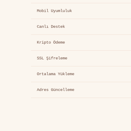
Mobil Uyumluluk
Canlı Destek
Kripto Ödeme
SSL Şifreleme
Ortalama Yükleme
Adres Güncelleme