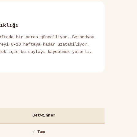
ıklığı
aftada bir adres güncelliyor. Betandyou
reyi 8-10 haftaya kadar uzatabiliyor.
mek için bu sayfayı kaydetmek yeterli.
Betwinner
✓ Tam