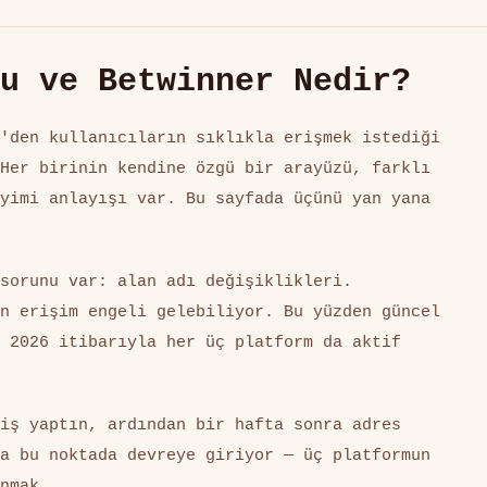
u ve Betwinner Nedir?
'den kullanıcıların sıklıkla erişmek istediği
Her birinin kendine özgü bir arayüzü, farklı
yimi anlayışı var. Bu sayfada üçünü yan yana
sorunu var: alan adı değişiklikleri.
n erişim engeli gelebiliyor. Bu yüzden güncel
 2026 itibarıyla her üç platform da aktif
iş yaptın, ardından bir hafta sonra adres
a bu noktada devreye giriyor — üç platformun
nmak.