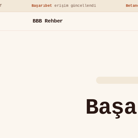
Başarıbet
erişim güncellendi
Betandy
BBB Rehber
Başa