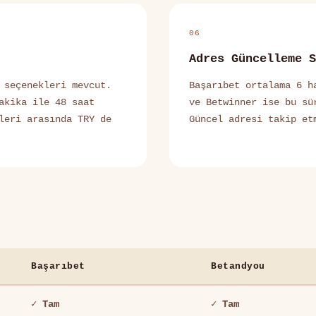
06
Adres Güncelleme S
 seçenekleri mevcut.
Başarıbet ortalama 6 h
akika ile 48 saat
ve Betwinner ise bu sü
leri arasında TRY de
Güncel adresi takip et
Başarıbet
Betandyou
✓ Tam
✓ Tam