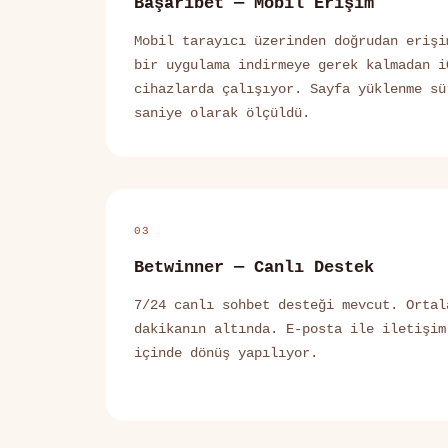
Başarıbet — Mobil Erişim
Mobil tarayıcı üzerinden doğrudan erişi
bir uygulama indirmeye gerek kalmadan i
cihazlarda çalışıyor. Sayfa yüklenme sü
saniye olarak ölçüldü.
03
Betwinner — Canlı Destek
7/24 canlı sohbet desteği mevcut. Ortal
dakikanın altında. E-posta ile iletişim
içinde dönüş yapılıyor.