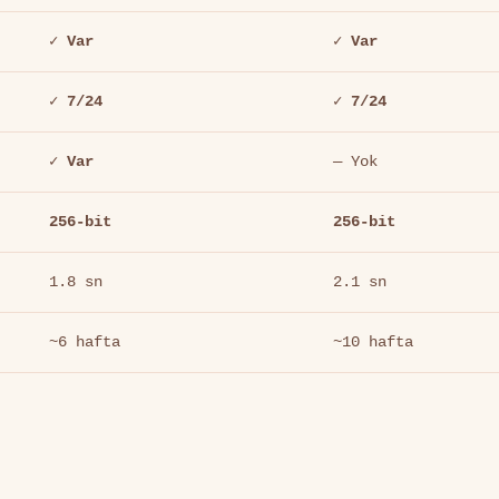
✓ Var
✓ Var
✓ 7/24
✓ 7/24
✓ Var
— Yok
256-bit
256-bit
1.8 sn
2.1 sn
~6 hafta
~10 hafta