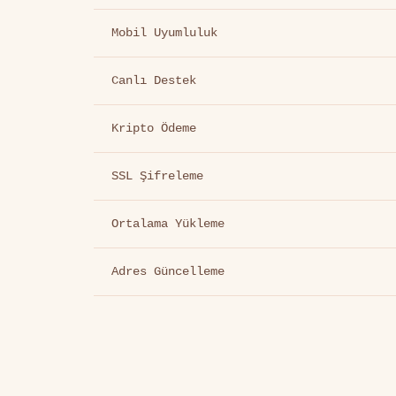
Mobil Uyumluluk
Canlı Destek
Kripto Ödeme
SSL Şifreleme
Ortalama Yükleme
Adres Güncelleme