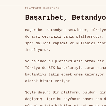
PLATFORM HAKKINDA
Başarıbet, Betandyo
Başarıbet Betandyou Betwinner, Türkiye
üç ayrı çevrimiçi bahis platformudur. 
spor dalları kapsamı ve kullanıcı dene
inceliyoruz.
Ve aslında bu platformların ortak bir 
Türkiye'de BTK kararlarıyla zaman zama
bağlantıyı takip etmek önem kazanıyor.
olarak hizmet veriyor.
Şöyle düşün: Bir platformu buldun, gir
değişmiş. İşte bu sayfanın amacı tam d
güncel erişim bilgilerini tek yerde su