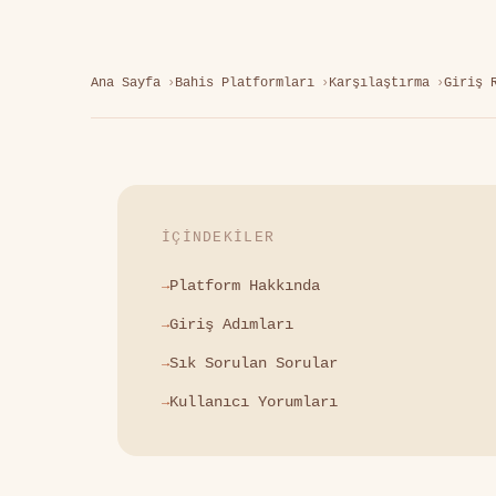
Ana Sayfa
Bahis Platformları
Karşılaştırma
Giriş 
İÇINDEKILER
Platform Hakkında
Giriş Adımları
Sık Sorulan Sorular
Kullanıcı Yorumları