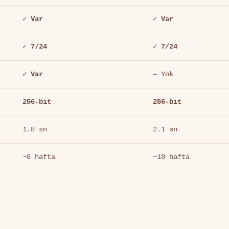
✓ Var
✓ Var
✓ 7/24
✓ 7/24
✓ Var
— Yok
256-bit
256-bit
1.8 sn
2.1 sn
~6 hafta
~10 hafta