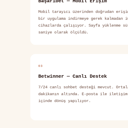
Başarıbet — Mobil Erişim
Mobil tarayıcı üzerinden doğrudan erişi
bir uygulama indirmeye gerek kalmadan i
cihazlarda çalışıyor. Sayfa yüklenme sü
saniye olarak ölçüldü.
03
Betwinner — Canlı Destek
7/24 canlı sohbet desteği mevcut. Ortal
dakikanın altında. E-posta ile iletişim
içinde dönüş yapılıyor.