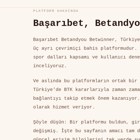
PLATFORM HAKKINDA
Başarıbet, Betandyo
Başarıbet Betandyou Betwinner, Türkiye
üç ayrı çevrimiçi bahis platformudur. 
spor dalları kapsamı ve kullanıcı dene
inceliyoruz.
Ve aslında bu platformların ortak bir 
Türkiye'de BTK kararlarıyla zaman zama
bağlantıyı takip etmek önem kazanıyor.
olarak hizmet veriyor.
Şöyle düşün: Bir platformu buldun, gir
değişmiş. İşte bu sayfanın amacı tam d
güncel erişim bilgilerini tek yerde su