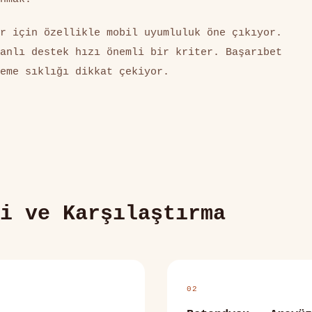
r için özellikle mobil uyumluluk öne çıkıyor.
anlı destek hızı önemli bir kriter. Başarıbet
eme sıklığı dikkat çekiyor.
i ve Karşılaştırma
02