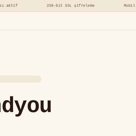
 aktif
256-bit SSL şifreleme
Mobil u
ndyou