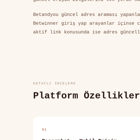
Betandyou güncel adres araması yapanla
Betwinner giriş yap arayanlar içinse c
aktif link konusunda ise adres güncell
DETAYLI İNCELEME
Platform Özellikler
01