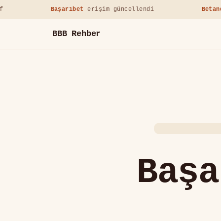
Başarıbet
erişim güncellendi
Betandy
BBB Rehber
Başa