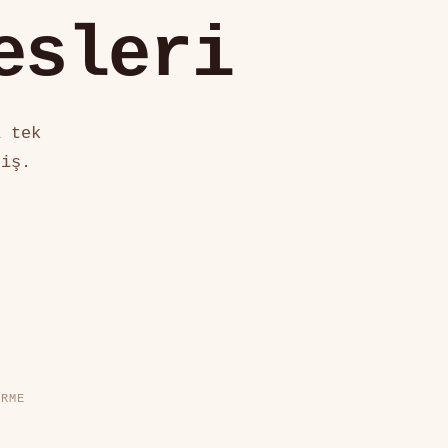
esleri
ı tek
riş.
IRME