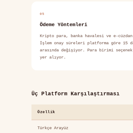
05
Ödeme Yöntemleri
Kripto para, banka havalesi ve e-cüzdan
İşlem onay süreleri platforma göre 15 d
arasında değişiyor. Para birimi seçenek
yer alıyor.
Üç Platform Karşılaştırması
Özellik
Türkçe Arayüz