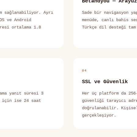
Betandyou — Arayüz
m sağlanabiliyor. Ayrı
Sade bir navigasyon ya
OS ve Android
menüde, canlı bahis se
resi ortalama 1.8
Türkçe dil desteği tam
04
SSL ve Güvenlik
ama yanıt süresi 3
Her üç platform da 256
 için ise 24 saat
güvenliği tarayıcı adr
doğrulanabilir. Kişise
gerçekleşiyor.