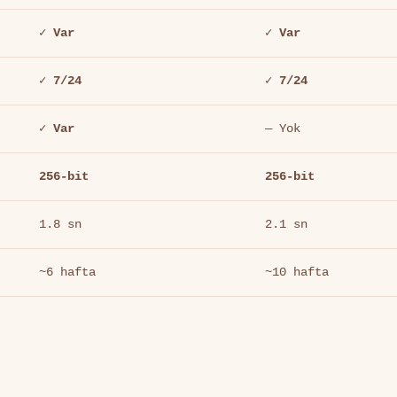
✓ Var
✓ Var
✓ 7/24
✓ 7/24
✓ Var
— Yok
256-bit
256-bit
1.8 sn
2.1 sn
~6 hafta
~10 hafta