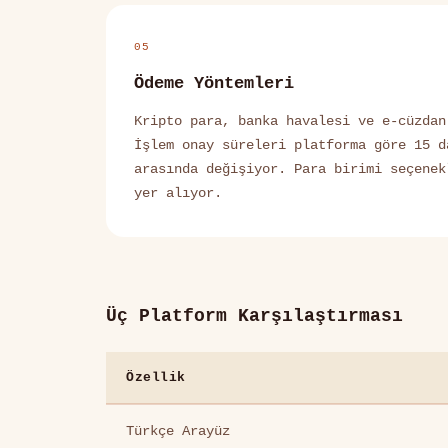
05
Ödeme Yöntemleri
Kripto para, banka havalesi ve e-cüzdan
İşlem onay süreleri platforma göre 15 d
arasında değişiyor. Para birimi seçenek
yer alıyor.
Üç Platform Karşılaştırması
Özellik
Türkçe Arayüz