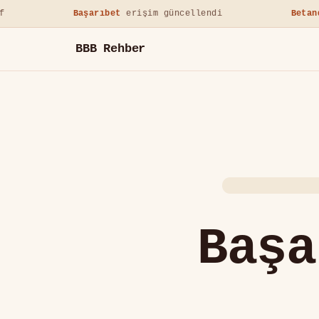
Başarıbet
erişim güncellendi
Betandy
BBB Rehber
Başa