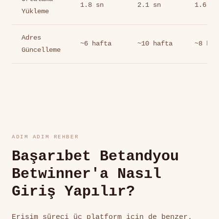
1.8 sn
2.1 sn
1.6 sn
Yükleme
Adres
~6 hafta
~10 hafta
~8 haf
Güncelleme
ADIM ADIM REHBER
Başarıbet Betandyou
Betwinner'a Nasıl
Giriş Yapılır?
Erişim süreci üç platform için de benzer.