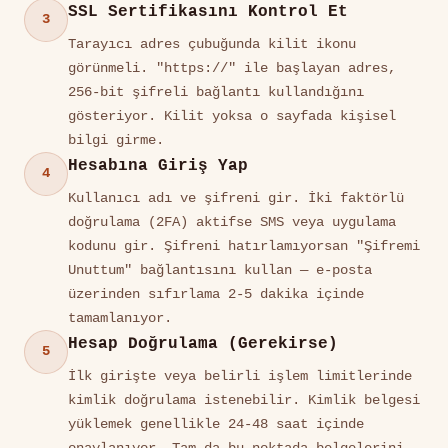
SSL Sertifikasını Kontrol Et
3
Tarayıcı adres çubuğunda kilit ikonu
görünmeli. "https://" ile başlayan adres,
256-bit şifreli bağlantı kullandığını
gösteriyor. Kilit yoksa o sayfada kişisel
bilgi girme.
Hesabına Giriş Yap
4
Kullanıcı adı ve şifreni gir. İki faktörlü
doğrulama (2FA) aktifse SMS veya uygulama
kodunu gir. Şifreni hatırlamıyorsan "Şifremi
Unuttum" bağlantısını kullan — e-posta
üzerinden sıfırlama 2-5 dakika içinde
tamamlanıyor.
Hesap Doğrulama (Gerekirse)
5
İlk girişte veya belirli işlem limitlerinde
kimlik doğrulama istenebilir. Kimlik belgesi
yüklemek genellikle 24-48 saat içinde