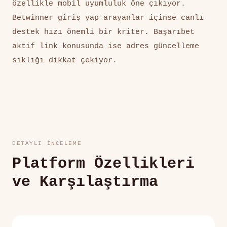
özellikle mobil uyumluluk öne çıkıyor.
Betwinner giriş yap arayanlar içinse canlı
destek hızı önemli bir kriter. Başarıbet
aktif link konusunda ise adres güncelleme
sıklığı dikkat çekiyor.
DETAYLI İNCELEME
Platform Özellikleri
ve Karşılaştırma