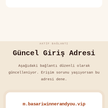
AKTIF BAĞLANTI
Güncel Giriş Adresi
Aşağıdaki bağlantı düzenli olarak
güncelleniyor. Erişim sorunu yaşıyorsan bu
adresi dene.
m.basariwinnerandyou.vip