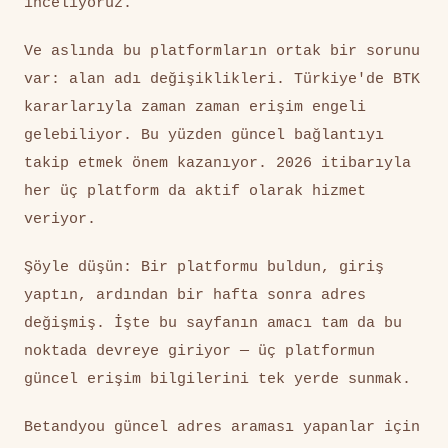
inceliyoruz.
Ve aslında bu platformların ortak bir sorunu
var: alan adı değişiklikleri. Türkiye'de BTK
kararlarıyla zaman zaman erişim engeli
gelebiliyor. Bu yüzden güncel bağlantıyı
takip etmek önem kazanıyor. 2026 itibarıyla
her üç platform da aktif olarak hizmet
veriyor.
Şöyle düşün: Bir platformu buldun, giriş
yaptın, ardından bir hafta sonra adres
değişmiş. İşte bu sayfanın amacı tam da bu
noktada devreye giriyor — üç platformun
güncel erişim bilgilerini tek yerde sunmak.
Betandyou güncel adres araması yapanlar için