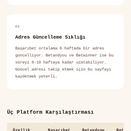
06
Adres Güncelleme Sıklığı
Başarıbet ortalama 6 haftada bir adres
güncelliyor. Betandyou ve Betwinner ise bu
süreyi 8-10 haftaya kadar uzatabiliyor.
Güncel adresi takip etmek için bu sayfayı
kaydetmek yeterli.
Üç Platform Karşılaştırması
Özellik
Başarıbet
Betandyou
Betwi