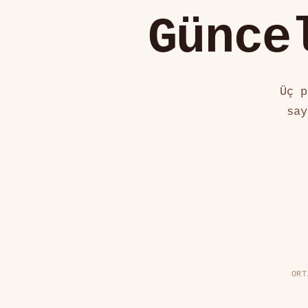
Günce
Üç p
say
ORT