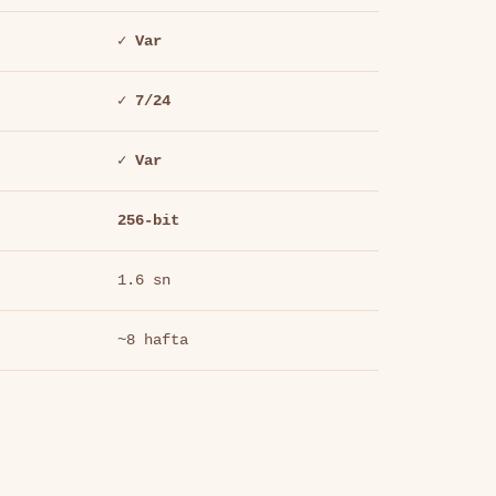
✓ Var
✓ 7/24
✓ Var
256-bit
1.6 sn
~8 hafta