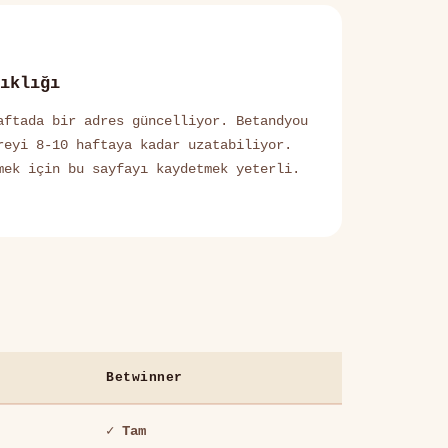
ıklığı
aftada bir adres güncelliyor. Betandyou
reyi 8-10 haftaya kadar uzatabiliyor.
mek için bu sayfayı kaydetmek yeterli.
Betwinner
✓ Tam