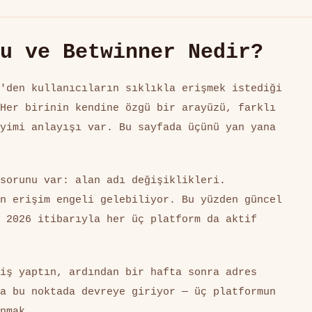
u ve Betwinner Nedir?
'den kullanıcıların sıklıkla erişmek istediği
Her birinin kendine özgü bir arayüzü, farklı
yimi anlayışı var. Bu sayfada üçünü yan yana
sorunu var: alan adı değişiklikleri.
n erişim engeli gelebiliyor. Bu yüzden güncel
 2026 itibarıyla her üç platform da aktif
iş yaptın, ardından bir hafta sonra adres
a bu noktada devreye giriyor — üç platformun
nmak.