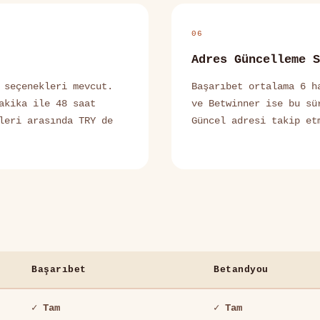
06
Adres Güncelleme S
 seçenekleri mevcut.
Başarıbet ortalama 6 h
akika ile 48 saat
ve Betwinner ise bu sü
leri arasında TRY de
Güncel adresi takip et
Başarıbet
Betandyou
✓ Tam
✓ Tam