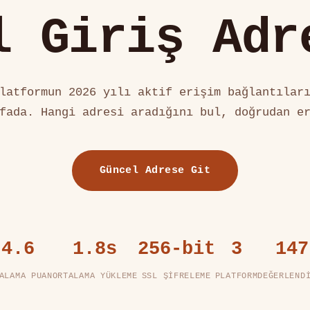
l Giriş Adr
latformun 2026 yılı aktif erişim bağlantılar
fada. Hangi adresi aradığını bul, doğrudan e
Güncel Adrese Git
4.6
1.8s
256-bit
3
147
ALAMA PUAN
ORTALAMA YÜKLEME
SSL ŞIFRELEME
PLATFORM
DEĞERLEND