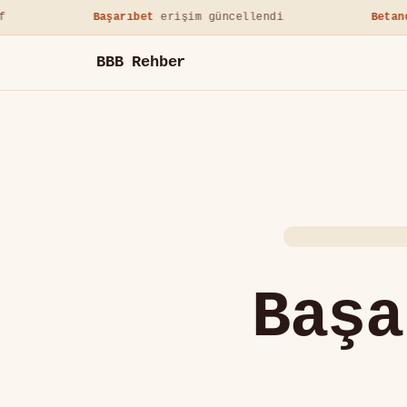
Başarıbet
erişim güncellendi
Betandy
BBB Rehber
Başa