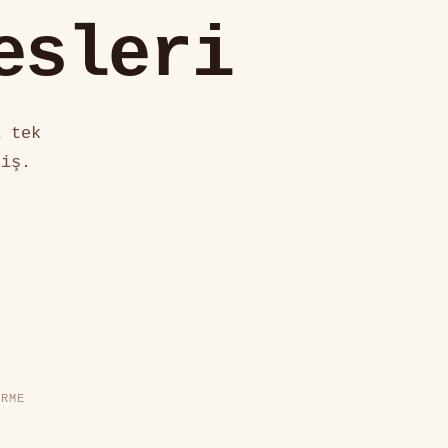
esleri
ı tek
riş.
IRME