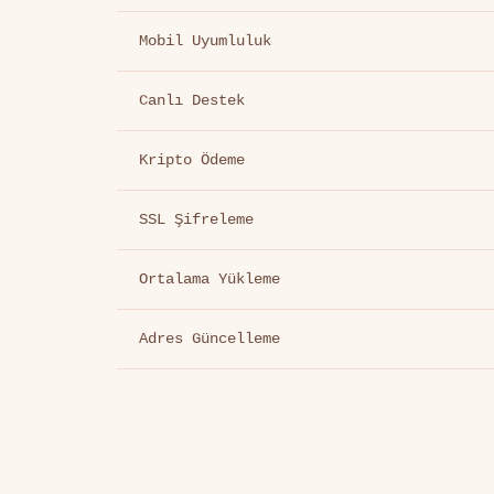
Mobil Uyumluluk
Canlı Destek
Kripto Ödeme
SSL Şifreleme
Ortalama Yükleme
Adres Güncelleme