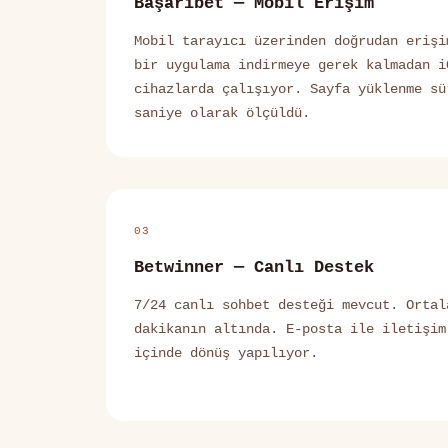
Başarıbet — Mobil Erişim
Mobil tarayıcı üzerinden doğrudan erişi
bir uygulama indirmeye gerek kalmadan i
cihazlarda çalışıyor. Sayfa yüklenme sü
saniye olarak ölçüldü.
03
Betwinner — Canlı Destek
7/24 canlı sohbet desteği mevcut. Ortal
dakikanın altında. E-posta ile iletişim
içinde dönüş yapılıyor.