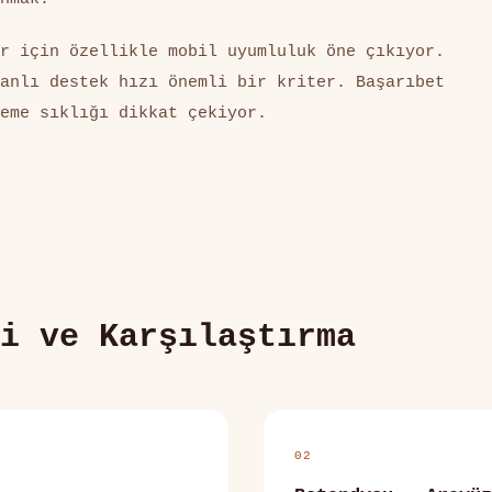
r için özellikle mobil uyumluluk öne çıkıyor.
anlı destek hızı önemli bir kriter. Başarıbet
eme sıklığı dikkat çekiyor.
i ve Karşılaştırma
02