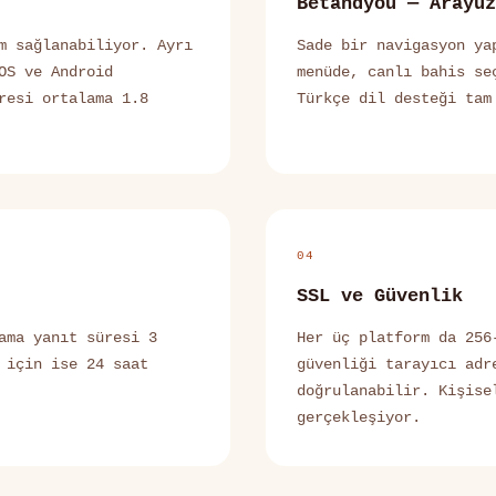
Betandyou — Arayüz
m sağlanabiliyor. Ayrı
Sade bir navigasyon ya
OS ve Android
menüde, canlı bahis se
resi ortalama 1.8
Türkçe dil desteği tam
04
SSL ve Güvenlik
ama yanıt süresi 3
Her üç platform da 256
 için ise 24 saat
güvenliği tarayıcı adr
doğrulanabilir. Kişise
gerçekleşiyor.