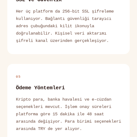
Her üç platform da 256-bit SSL şifreleme
kullanıyor. Bağlantı güvenliği tarayıcı
adres çubuğundaki kilit ikonuyla
doğrulanabilir. Kişisel veri aktarımı
şifreli kanal üzerinden gerçekleşiyor.
05
Ödeme Yöntemleri
Kripto para, banka havalesi ve e-cüzdan
seçenekleri mevcut. İşlem onay süreleri
platforma göre 15 dakika ile 48 saat
arasında değişiyor. Para birimi seçenekleri
arasında TRY de yer alıyor.