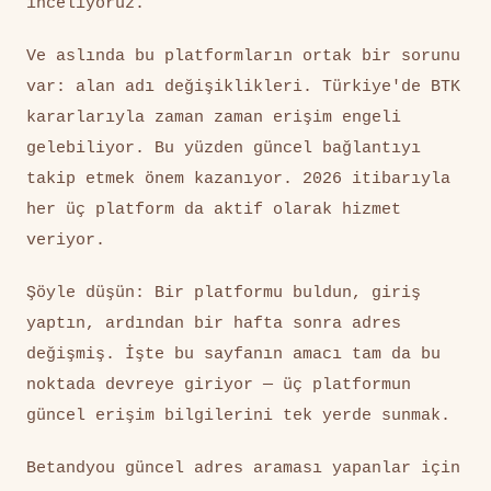
inceliyoruz.
Ve aslında bu platformların ortak bir sorunu
var: alan adı değişiklikleri. Türkiye'de BTK
kararlarıyla zaman zaman erişim engeli
gelebiliyor. Bu yüzden güncel bağlantıyı
takip etmek önem kazanıyor. 2026 itibarıyla
her üç platform da aktif olarak hizmet
veriyor.
Şöyle düşün: Bir platformu buldun, giriş
yaptın, ardından bir hafta sonra adres
değişmiş. İşte bu sayfanın amacı tam da bu
noktada devreye giriyor — üç platformun
güncel erişim bilgilerini tek yerde sunmak.
Betandyou güncel adres araması yapanlar için