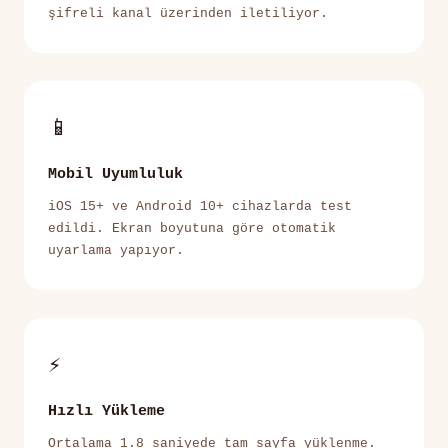
şifreli kanal üzerinden iletiliyor.
📱
Mobil Uyumluluk
iOS 15+ ve Android 10+ cihazlarda test
edildi. Ekran boyutuna göre otomatik
uyarlama yapıyor.
⚡
Hızlı Yükleme
Ortalama 1.8 saniyede tam sayfa yüklenme.