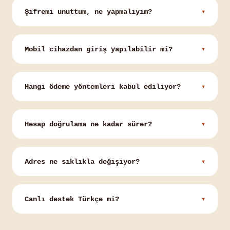
gerek yok. Erişim sorunu yaşıyorsan önce
Şifremi unuttum, ne yapmalıyım?
▾
güncel adresi dene. VPN kullanımı platformun
kullanım koşullarına göre değişebiliyor.
Giriş sayfasındaki "Şifremi Unuttum"
bağlantısını kullan. Kayıtlı e-posta
Mobil cihazdan giriş yapılabilir mi?
▾
adresine sıfırlama linki geliyor. İşlem
genellikle 2-5 dakika içinde tamamlanıyor.
Evet. Her üç platform da mobil tarayıcı
üzerinden çalışıyor. iOS ve Android
Hangi ödeme yöntemleri kabul ediliyor?
▾
cihazlarda ayrı uygulama indirmeye gerek
kalmadan erişim sağlanabiliyor.
Banka havalesi, kripto para (Bitcoin, USDT)
ve bazı e-cüzdan seçenekleri mevcut.
Hesap doğrulama ne kadar sürer?
▾
Platforma göre farklılık gösteriyor. Detaylı
liste için her platformun ödeme sayfasına
Kimlik belgesi yüklendikten sonra genellikle
bakabilirsin.
24-48 saat içinde onay geliyor. Yoğun
Adres ne sıklıkla değişiyor?
▾
dönemlerde bu süre 72 saate uzayabiliyor.
Belgelerin net ve okunabilir olması süreci
Başarıbet ortalama 6 haftada bir, Betandyou
kısaltıyor.
ve Betwinner ise 8-10 haftada bir adres
Canlı destek Türkçe mi?
▾
güncelliyor. Kesin bir takvim yok; bu yüzden
bu sayfayı yer imlerine eklemek pratik bir
Her üç platformda da Türkçe canlı destek
çözüm.