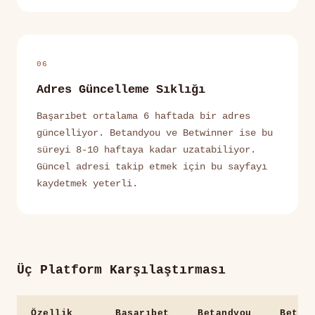
06
Adres Güncelleme Sıklığı
Başarıbet ortalama 6 haftada bir adres
güncelliyor. Betandyou ve Betwinner ise bu
süreyi 8-10 haftaya kadar uzatabiliyor.
Güncel adresi takip etmek için bu sayfayı
kaydetmek yeterli.
Üç Platform Karşılaştırması
Özellik
Başarıbet
Betandyou
Betwi