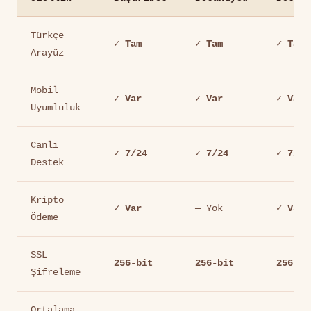
Türkçe
✓ Tam
✓ Tam
✓ Tam
Arayüz
Mobil
✓ Var
✓ Var
✓ Var
Uyumluluk
Canlı
✓ 7/24
✓ 7/24
✓ 7/24
Destek
Kripto
✓ Var
— Yok
✓ Var
Ödeme
SSL
256-bit
256-bit
256-bi
Şifreleme
Ortalama