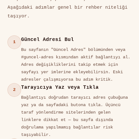
Aşağıdaki adımlar genel bir rehber niteliği
taşıyor.
Güncel Adresi Bul
1
Bu sayfanın "Güncel Adres" bölümünden veya
#guncel-adres kısmından aktif bağlantıyı al.
Adres değişikliklerini takip etmek için
sayfayı yer imlerine ekleyebilirsin. Eski
adresler çalışmıyorsa bu adım kritik.
Tarayıcıya Yaz veya Tıkla
2
Bağlantıyı doğrudan tarayıcı adres çubuğuna
yaz ya da sayfadaki butona tıkla. Üçüncü
taraf yönlendirme sitelerinden gelen
linklere dikkat et — bu sayfa dışında
doğrulama yapılmamış bağlantılar risk
taşıyabilir.