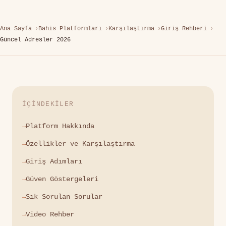
Ana Sayfa
Bahis Platformları
Karşılaştırma
Giriş Rehberi
Güncel Adresler 2026
İÇINDEKILER
Platform Hakkında
Özellikler ve Karşılaştırma
Giriş Adımları
Güven Göstergeleri
Sık Sorulan Sorular
Video Rehber