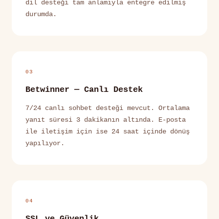
dil desteği tam anlamıyla entegre edilmiş
durumda.
03
Betwinner — Canlı Destek
7/24 canlı sohbet desteği mevcut. Ortalama
yanıt süresi 3 dakikanın altında. E-posta
ile iletişim için ise 24 saat içinde dönüş
yapılıyor.
04
SSL ve Güvenlik