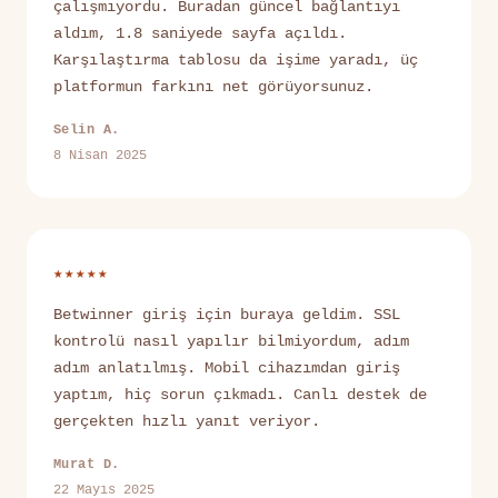
çalışmıyordu. Buradan güncel bağlantıyı
aldım, 1.8 saniyede sayfa açıldı.
Karşılaştırma tablosu da işime yaradı, üç
platformun farkını net görüyorsunuz.
Selin A.
8 Nisan 2025
★★★★★
Betwinner giriş için buraya geldim. SSL
kontrolü nasıl yapılır bilmiyordum, adım
adım anlatılmış. Mobil cihazımdan giriş
yaptım, hiç sorun çıkmadı. Canlı destek de
gerçekten hızlı yanıt veriyor.
Murat D.
22 Mayıs 2025