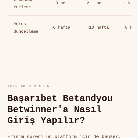
1.8 sn
2.1 sn
1.6 sn
Yükleme
Adres
~6 hafta
~10 hafta
~8 haf
Güncelleme
ADIM ADIM REHBER
Başarıbet Betandyou
Betwinner'a Nasıl
Giriş Yapılır?
Erişim süreci üç platform için de benzer.