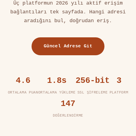
Üç platformun 2026 yılı aktif erişim
bağlantıları tek sayfada. Hangi adresi
aradığını bul, doğrudan eriş.
Güncel Adrese Git
4.6
1.8s
256-bit
3
ORTALAMA PUAN
ORTALAMA YÜKLEME
SSL ŞIFRELEME
PLATFORM
147
DEĞERLENDIRME