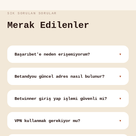
SIK SORULAN SORULAR
Merak Edilenler
Başarıbet'e neden erişemiyorum?
▾
Alan adı değişmiş olabilir. BTK kararlarıyla
zaman zaman eski adresler engelleniyor. Bu
Betandyou güncel adres nasıl bulunur?
▾
sayfanın #guncel-adres bölümünden aktif
bağlantıya ulaşabilirsin.
Bu sayfayı yer imlerine ekle. Adres
değiştiğinde sayfa güncelleniyor. Ayrıca
Betwinner giriş yap işlemi güvenli mi?
▾
platformun resmi sosyal medya hesaplarını
takip etmek de işe yarıyor.
256-bit SSL şifreleme kullanılıyor. Adres
çubuğunda "https://" ve kilit ikonu
VPN kullanmak gerekiyor mu?
▾
görünüyorsa bağlantı güvenli. Bu iki işareti
her zaman kontrol et.
Güncel adreste erişim çalışıyorsa VPN'e