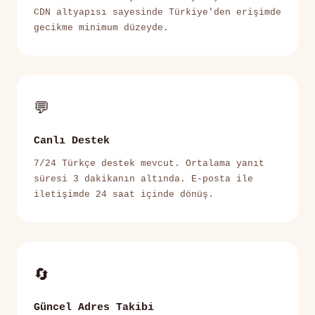
CDN altyapısı sayesinde Türkiye'den erişimde
gecikme minimum düzeyde.
💬
Canlı Destek
7/24 Türkçe destek mevcut. Ortalama yanıt
süresi 3 dakikanın altında. E-posta ile
iletişimde 24 saat içinde dönüş.
🔄
Güncel Adres Takibi