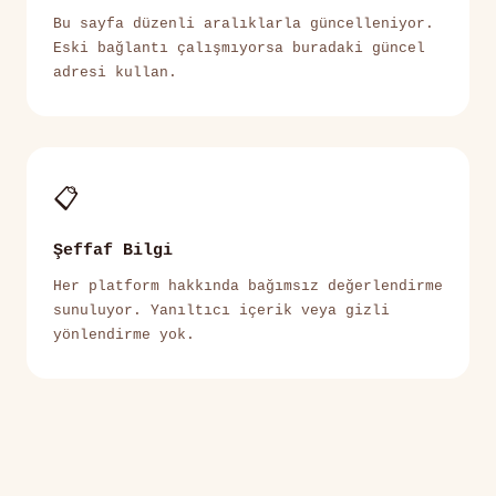
Bu sayfa düzenli aralıklarla güncelleniyor.
Eski bağlantı çalışmıyorsa buradaki güncel
adresi kullan.
📋
Şeffaf Bilgi
Her platform hakkında bağımsız değerlendirme
sunuluyor. Yanıltıcı içerik veya gizli
yönlendirme yok.