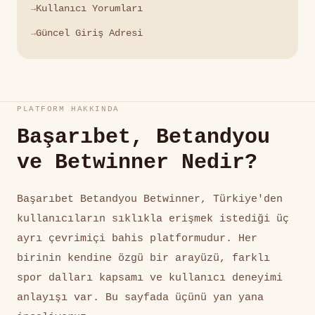
Kullanıcı Yorumları
Güncel Giriş Adresi
PLATFORM HAKKINDA
Başarıbet, Betandyou
ve Betwinner Nedir?
Başarıbet Betandyou Betwinner, Türkiye'den
kullanıcıların sıklıkla erişmek istediği üç
ayrı çevrimiçi bahis platformudur. Her
birinin kendine özgü bir arayüzü, farklı
spor dalları kapsamı ve kullanıcı deneyimi
anlayışı var. Bu sayfada üçünü yan yana