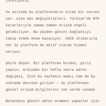
inceliyoruz.
Ve aslında bu platformların ortak bir sorunu
var: alan adı değişiklikleri. Türkiye'de BTK
kararlarıyla zaman zaman erişim engeli
gelebiliyor. Bu yüzden güncel bağlantıyı
takip etmek önem kazanıyor. 2026 itibarıyla
her üç platform da aktif olarak hizmet
veriyor.
Şöyle düşün: Bir platformu buldun, giriş
yaptın, ardından bir hafta sonra adres
değişmiş. İşte bu sayfanın amacı tam da bu
noktada devreye giriyor — üç platformun
güncel erişim bilgilerini tek yerde sunmak.
Betandyou güncel adres araması yapanlar için