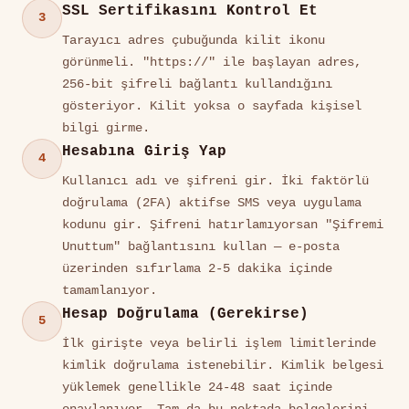
SSL Sertifikasını Kontrol Et
3
Tarayıcı adres çubuğunda kilit ikonu
görünmeli. "https://" ile başlayan adres,
256-bit şifreli bağlantı kullandığını
gösteriyor. Kilit yoksa o sayfada kişisel
bilgi girme.
Hesabına Giriş Yap
4
Kullanıcı adı ve şifreni gir. İki faktörlü
doğrulama (2FA) aktifse SMS veya uygulama
kodunu gir. Şifreni hatırlamıyorsan "Şifremi
Unuttum" bağlantısını kullan — e-posta
üzerinden sıfırlama 2-5 dakika içinde
tamamlanıyor.
Hesap Doğrulama (Gerekirse)
5
İlk girişte veya belirli işlem limitlerinde
kimlik doğrulama istenebilir. Kimlik belgesi
yüklemek genellikle 24-48 saat içinde