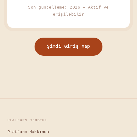
Son güncelleme: 2026 — Aktif ve
erişilebilir
Şimdi Giriş Yap
PLATFORM REHBERI
Platform Hakkında