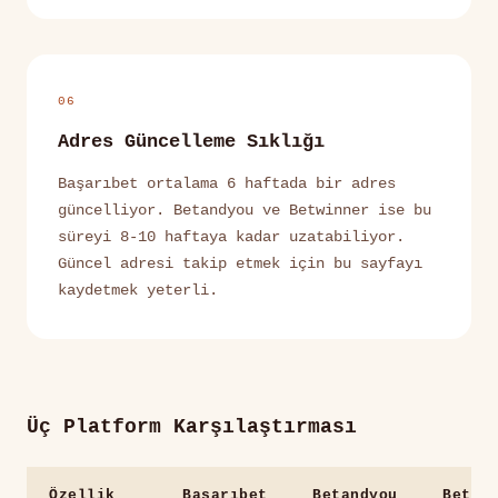
06
Adres Güncelleme Sıklığı
Başarıbet ortalama 6 haftada bir adres
güncelliyor. Betandyou ve Betwinner ise bu
süreyi 8-10 haftaya kadar uzatabiliyor.
Güncel adresi takip etmek için bu sayfayı
kaydetmek yeterli.
Üç Platform Karşılaştırması
Özellik
Başarıbet
Betandyou
Betwi