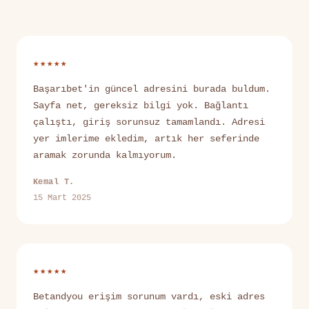
★★★★★
Başarıbet'in güncel adresini burada buldum.
Sayfa net, gereksiz bilgi yok. Bağlantı
çalıştı, giriş sorunsuz tamamlandı. Adresi
yer imlerime ekledim, artık her seferinde
aramak zorunda kalmıyorum.
Kemal T.
15 Mart 2025
★★★★★
Betandyou erişim sorunum vardı, eski adres