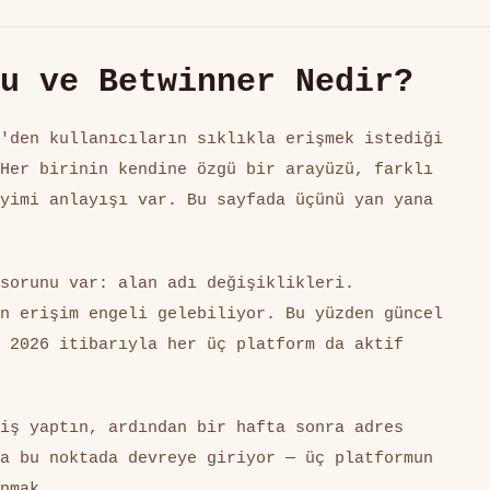
u ve Betwinner Nedir?
'den kullanıcıların sıklıkla erişmek istediği
Her birinin kendine özgü bir arayüzü, farklı
yimi anlayışı var. Bu sayfada üçünü yan yana
sorunu var: alan adı değişiklikleri.
n erişim engeli gelebiliyor. Bu yüzden güncel
 2026 itibarıyla her üç platform da aktif
iş yaptın, ardından bir hafta sonra adres
a bu noktada devreye giriyor — üç platformun
nmak.