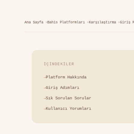
Ana Sayfa
Bahis Platformları
Karşılaştırma
Giriş 
İÇINDEKILER
Platform Hakkında
Giriş Adımları
Sık Sorulan Sorular
Kullanıcı Yorumları