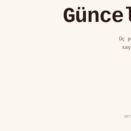
Günce
Üç p
say
ORT