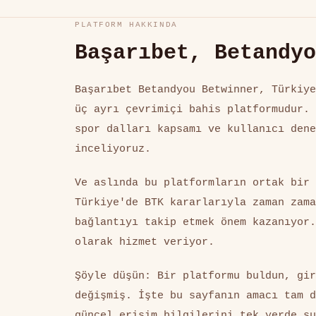
PLATFORM HAKKINDA
Başarıbet, Betandyo
Başarıbet Betandyou Betwinner, Türkiye
üç ayrı çevrimiçi bahis platformudur. 
spor dalları kapsamı ve kullanıcı dene
inceliyoruz.
Ve aslında bu platformların ortak bir 
Türkiye'de BTK kararlarıyla zaman zama
bağlantıyı takip etmek önem kazanıyor.
olarak hizmet veriyor.
Şöyle düşün: Bir platformu buldun, gir
değişmiş. İşte bu sayfanın amacı tam d
güncel erişim bilgilerini tek yerde su