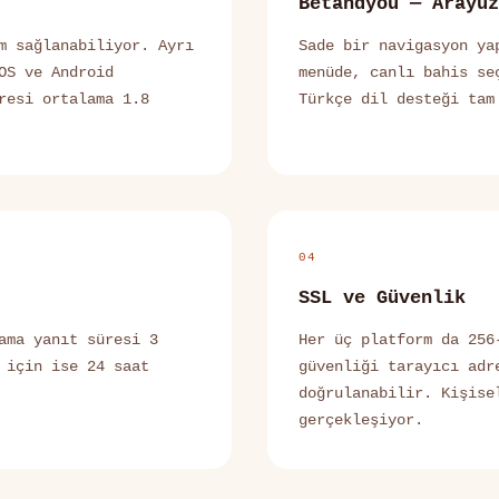
Betandyou — Arayüz
m sağlanabiliyor. Ayrı
Sade bir navigasyon ya
OS ve Android
menüde, canlı bahis se
resi ortalama 1.8
Türkçe dil desteği tam
04
SSL ve Güvenlik
ama yanıt süresi 3
Her üç platform da 256
 için ise 24 saat
güvenliği tarayıcı adr
doğrulanabilir. Kişise
gerçekleşiyor.