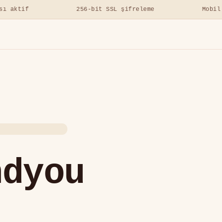
 aktif
256-bit SSL şifreleme
Mobil u
ndyou