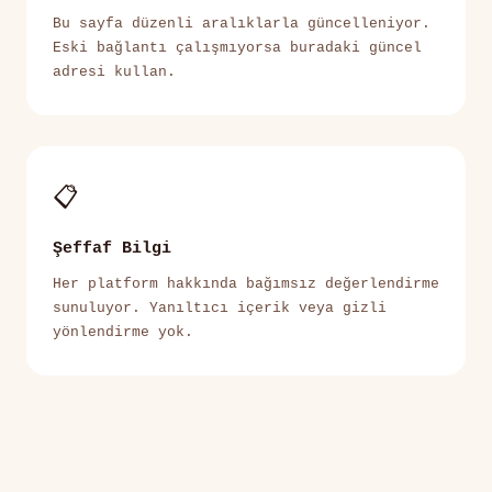
Bu sayfa düzenli aralıklarla güncelleniyor.
Eski bağlantı çalışmıyorsa buradaki güncel
adresi kullan.
📋
Şeffaf Bilgi
Her platform hakkında bağımsız değerlendirme
sunuluyor. Yanıltıcı içerik veya gizli
yönlendirme yok.