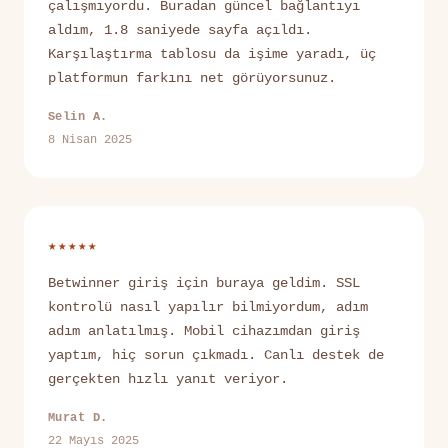
çalışmıyordu. Buradan güncel bağlantıyı
aldım, 1.8 saniyede sayfa açıldı.
Karşılaştırma tablosu da işime yaradı, üç
platformun farkını net görüyorsunuz.
Selin A.
8 Nisan 2025
★★★★★
Betwinner giriş için buraya geldim. SSL
kontrolü nasıl yapılır bilmiyordum, adım
adım anlatılmış. Mobil cihazımdan giriş
yaptım, hiç sorun çıkmadı. Canlı destek de
gerçekten hızlı yanıt veriyor.
Murat D.
22 Mayıs 2025