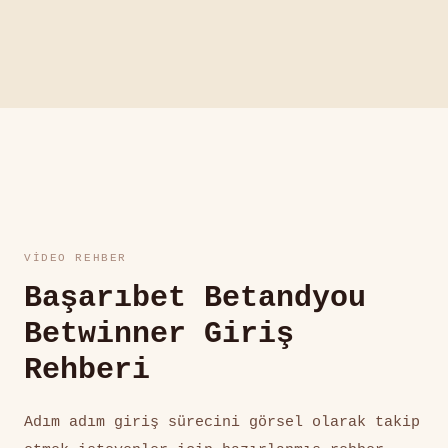
mevcut. Betwinner'da ortalama yanıt süresi 3
dakikanın altında. Betandyou ve Başarıbet'te
bu süre 5 dakikaya kadar çıkabiliyor.
VIDEO REHBER
Başarıbet Betandyou
Betwinner Giriş
Rehberi
Adım adım giriş sürecini görsel olarak takip