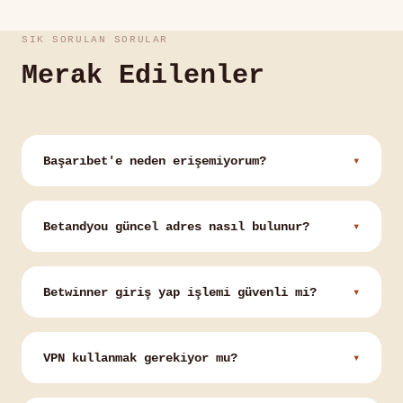
SIK SORULAN SORULAR
Merak Edilenler
Başarıbet'e neden erişemiyorum?
▾
Alan adı değişmiş olabilir. BTK kararlarıyla
zaman zaman eski adresler engelleniyor. Bu
Betandyou güncel adres nasıl bulunur?
▾
sayfanın #guncel-adres bölümünden aktif
bağlantıya ulaşabilirsin.
Bu sayfayı yer imlerine ekle. Adres
değiştiğinde sayfa güncelleniyor. Ayrıca
Betwinner giriş yap işlemi güvenli mi?
▾
platformun resmi sosyal medya hesaplarını
takip etmek de işe yarıyor.
256-bit SSL şifreleme kullanılıyor. Adres
çubuğunda "https://" ve kilit ikonu
VPN kullanmak gerekiyor mu?
▾
görünüyorsa bağlantı güvenli. Bu iki işareti
her zaman kontrol et.
Güncel adreste erişim çalışıyorsa VPN'e