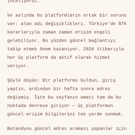
inceliyoruz.
Ve aslında bu platformların ortak bir sorunu
var: alan adı değişiklikleri. Türkiye'de BTK
kararlarıyla zaman zaman erişim engeli
gelebiliyor. Bu yüzden güncel bağlantıyı
takip etmek önem kazanıyor. 2026 itibarıyla
her üç platform da aktif olarak hizmet
veriyor.
Şöyle düşün: Bir platformu buldun, giriş
yaptın, ardından bir hafta sonra adres
değişmiş. İşte bu sayfanın amacı tam da bu
noktada devreye giriyor — üç platformun
güncel erişim bilgilerini tek yerde sunmak.
Betandyou güncel adres araması yapanlar için