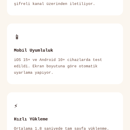
şifreli kanal üzerinden iletiliyor.
📱
Mobil Uyumluluk
iOS 15+ ve Android 10+ cihazlarda test
edildi. Ekran boyutuna göre otomatik
uyarlama yapıyor.
⚡
Hızlı Yükleme
Ortalama 1.8 saniyede tam sayfa yüklenme.