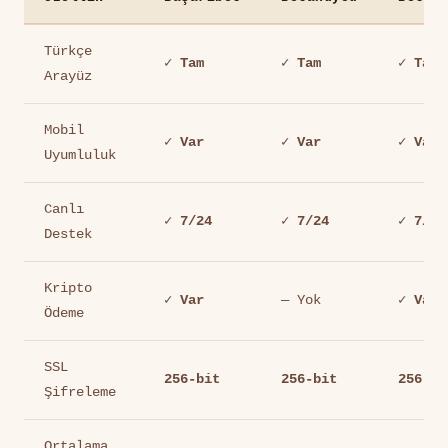
Türkçe
✓ Tam
✓ Tam
✓ Tam
Arayüz
Mobil
✓ Var
✓ Var
✓ Var
Uyumluluk
Canlı
✓ 7/24
✓ 7/24
✓ 7/24
Destek
Kripto
✓ Var
— Yok
✓ Var
Ödeme
SSL
256-bit
256-bit
256-bi
Şifreleme
Ortalama