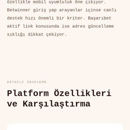
özellikle mobil uyumluluk öne çıkıyor.
Betwinner giriş yap arayanlar içinse canlı
destek hızı önemli bir kriter. Başarıbet
aktif link konusunda ise adres güncelleme
sıklığı dikkat çekiyor.
DETAYLI İNCELEME
Platform Özellikleri
ve Karşılaştırma