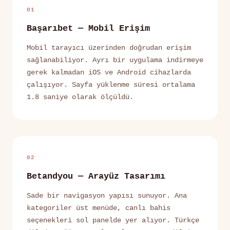
01
Başarıbet — Mobil Erişim
Mobil tarayıcı üzerinden doğrudan erişim
sağlanabiliyor. Ayrı bir uygulama indirmeye
gerek kalmadan iOS ve Android cihazlarda
çalışıyor. Sayfa yüklenme süresi ortalama
1.8 saniye olarak ölçüldü.
02
Betandyou — Arayüz Tasarımı
Sade bir navigasyon yapısı sunuyor. Ana
kategoriler üst menüde, canlı bahis
seçenekleri sol panelde yer alıyor. Türkçe