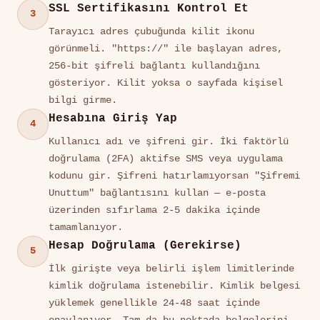
SSL Sertifikasını Kontrol Et
3
Tarayıcı adres çubuğunda kilit ikonu
görünmeli. "https://" ile başlayan adres,
256-bit şifreli bağlantı kullandığını
gösteriyor. Kilit yoksa o sayfada kişisel
bilgi girme.
Hesabına Giriş Yap
4
Kullanıcı adı ve şifreni gir. İki faktörlü
doğrulama (2FA) aktifse SMS veya uygulama
kodunu gir. Şifreni hatırlamıyorsan "Şifremi
Unuttum" bağlantısını kullan — e-posta
üzerinden sıfırlama 2-5 dakika içinde
tamamlanıyor.
Hesap Doğrulama (Gerekirse)
5
İlk girişte veya belirli işlem limitlerinde
kimlik doğrulama istenebilir. Kimlik belgesi
yüklemek genellikle 24-48 saat içinde