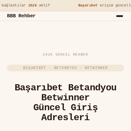
 bağlantılar
2026
aktif
Başarıbet
erişim güncell
BBB Rehber
2026 GÜNCEL REHBER
BAŞARIBET · BETANDYOU · BETWINNER
Başarıbet Betandyou
Betwinner
Güncel Giriş
Adresleri