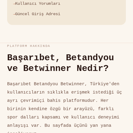
Kullanıcı Yorumları
Güncel Giriş Adresi
PLATFORM HAKKINDA
Başarıbet, Betandyou
ve Betwinner Nedir?
Başarıbet Betandyou Betwinner, Türkiye'den
kullanıcıların sıklıkla erişmek istediği üç
ayrı çevrimiçi bahis platformudur. Her
birinin kendine özgü bir arayüzü, farklı
spor dalları kapsamı ve kullanıcı deneyimi
anlayışı var. Bu sayfada üçünü yan yana