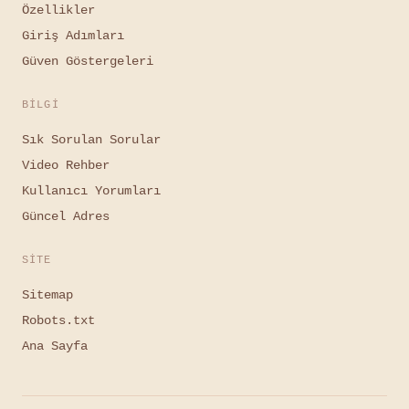
Özellikler
Giriş Adımları
Güven Göstergeleri
BILGI
Sık Sorulan Sorular
Video Rehber
Kullanıcı Yorumları
Güncel Adres
SITE
Sitemap
Robots.txt
Ana Sayfa