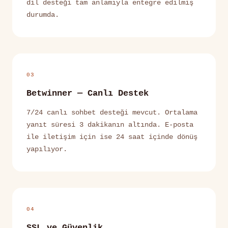
dil desteği tam anlamıyla entegre edilmiş
durumda.
03
Betwinner — Canlı Destek
7/24 canlı sohbet desteği mevcut. Ortalama
yanıt süresi 3 dakikanın altında. E-posta
ile iletişim için ise 24 saat içinde dönüş
yapılıyor.
04
SSL ve Güvenlik