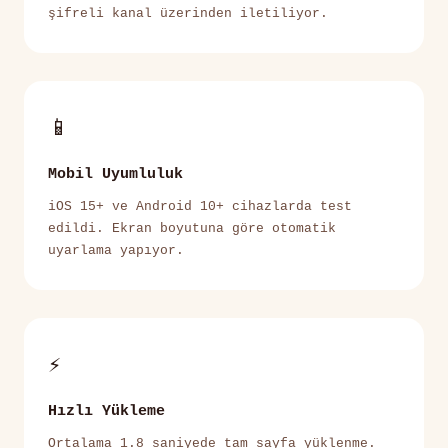
şifreli kanal üzerinden iletiliyor.
📱
Mobil Uyumluluk
iOS 15+ ve Android 10+ cihazlarda test
edildi. Ekran boyutuna göre otomatik
uyarlama yapıyor.
⚡
Hızlı Yükleme
Ortalama 1.8 saniyede tam sayfa yüklenme.