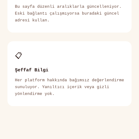
Bu sayfa düzenli aralıklarla güncelleniyor.
Eski bağlantı çalışmıyorsa buradaki güncel
adresi kullan.
📋
Şeffaf Bilgi
Her platform hakkında bağımsız değerlendirme
sunuluyor. Yanıltıcı içerik veya gizli
yönlendirme yok.