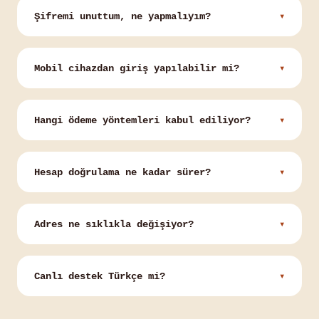
gerek yok. Erişim sorunu yaşıyorsan önce
Şifremi unuttum, ne yapmalıyım?
▾
güncel adresi dene. VPN kullanımı platformun
kullanım koşullarına göre değişebiliyor.
Giriş sayfasındaki "Şifremi Unuttum"
bağlantısını kullan. Kayıtlı e-posta
Mobil cihazdan giriş yapılabilir mi?
▾
adresine sıfırlama linki geliyor. İşlem
genellikle 2-5 dakika içinde tamamlanıyor.
Evet. Her üç platform da mobil tarayıcı
üzerinden çalışıyor. iOS ve Android
Hangi ödeme yöntemleri kabul ediliyor?
▾
cihazlarda ayrı uygulama indirmeye gerek
kalmadan erişim sağlanabiliyor.
Banka havalesi, kripto para (Bitcoin, USDT)
ve bazı e-cüzdan seçenekleri mevcut.
Hesap doğrulama ne kadar sürer?
▾
Platforma göre farklılık gösteriyor. Detaylı
liste için her platformun ödeme sayfasına
Kimlik belgesi yüklendikten sonra genellikle
bakabilirsin.
24-48 saat içinde onay geliyor. Yoğun
Adres ne sıklıkla değişiyor?
▾
dönemlerde bu süre 72 saate uzayabiliyor.
Belgelerin net ve okunabilir olması süreci
Başarıbet ortalama 6 haftada bir, Betandyou
kısaltıyor.
ve Betwinner ise 8-10 haftada bir adres
Canlı destek Türkçe mi?
▾
güncelliyor. Kesin bir takvim yok; bu yüzden
bu sayfayı yer imlerine eklemek pratik bir
Her üç platformda da Türkçe canlı destek
çözüm.