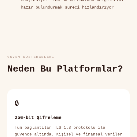
onaylanıyor. Tam da bu noktada belgelerini
hazır bulundurmak süreci hızlandırıyor.
GÜVEN GÖSTERGELERI
Neden Bu Platformlar?
🔒
256-bit Şifreleme
Tüm bağlantılar TLS 1.3 protokolü ile
güvence altında. Kişisel ve finansal veriler