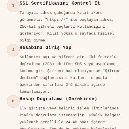
SSL Sertifikasını Kontrol Et
3
Tarayıcı adres çubuğunda kilit ikonu
görünmeli. "https://" ile başlayan adres,
256-bit şifreli bağlantı kullandığını
gösteriyor. Kilit yoksa o sayfada kişisel
bilgi girme.
Hesabına Giriş Yap
4
Kullanıcı adı ve şifreni gir. İki faktörlü
doğrulama (2FA) aktifse SMS veya uygulama
kodunu gir. Şifreni hatırlamıyorsan "Şifremi
Unuttum" bağlantısını kullan — e-posta
üzerinden sıfırlama 2-5 dakika içinde
tamamlanıyor.
Hesap Doğrulama (Gerekirse)
5
İlk girişte veya belirli işlem limitlerinde
kimlik doğrulama istenebilir. Kimlik belgesi
yüklemek genellikle 24-48 saat içinde