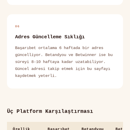
06
Adres Güncelleme Sıklığı
Başarıbet ortalama 6 haftada bir adres
güncelliyor. Betandyou ve Betwinner ise bu
süreyi 8-10 haftaya kadar uzatabiliyor.
Güncel adresi takip etmek için bu sayfayı
kaydetmek yeterli.
Üç Platform Karşılaştırması
Özellik
Başarıbet
Betandyou
Betwi