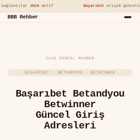
 bağlantılar
2026
aktif
Başarıbet
erişim güncell
BBB Rehber
2026 GÜNCEL REHBER
BAŞARIBET · BETANDYOU · BETWINNER
Başarıbet Betandyou
Betwinner
Güncel Giriş
Adresleri