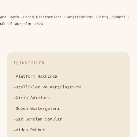
Ana Sayfa
Bahis Platformları
Karşılaştırma
Giriş Rehberi
Güncel Adresler 2026
İÇINDEKILER
Platform Hakkında
Özellikler ve Karşılaştırma
Giriş Adımları
Güven Göstergeleri
Sık Sorulan Sorular
Video Rehber