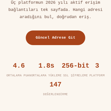
Üç platformun 2026 yılı aktif erişim
bağlantıları tek sayfada. Hangi adresi
aradığını bul, doğrudan eriş.
Güncel Adrese Git
4.6
1.8s
256-bit
3
ORTALAMA PUAN
ORTALAMA YÜKLEME
SSL ŞIFRELEME
PLATFORM
147
DEĞERLENDIRME