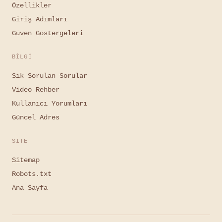
Özellikler
Giriş Adımları
Güven Göstergeleri
BILGI
Sık Sorulan Sorular
Video Rehber
Kullanıcı Yorumları
Güncel Adres
SITE
Sitemap
Robots.txt
Ana Sayfa