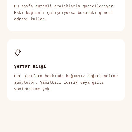
Bu sayfa düzenli aralıklarla güncelleniyor.
Eski bağlantı çalışmıyorsa buradaki güncel
adresi kullan.
📋
Şeffaf Bilgi
Her platform hakkında bağımsız değerlendirme
sunuluyor. Yanıltıcı içerik veya gizli
yönlendirme yok.