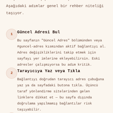
Aşağıdaki adımlar genel bir rehber niteliği
taşıyor.
Güncel Adresi Bul
1
Bu sayfanın "Güncel Adres" bölümünden veya
#guncel-adres kısmından aktif bağlantıyı al.
Adres değişikliklerini takip etmek için
sayfayı yer imlerine ekleyebilirsin. Eski
adresler çalışmıyorsa bu adım kritik.
Tarayıcıya Yaz veya Tıkla
2
Bağlantıyı doğrudan tarayıcı adres çubuğuna
yaz ya da sayfadaki butona tıkla. Üçüncü
taraf yönlendirme sitelerinden gelen
linklere dikkat et — bu sayfa dışında
doğrulama yapılmamış bağlantılar risk
taşıyabilir.