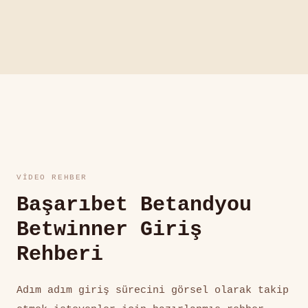
mevcut. Betwinner'da ortalama yanıt süresi 3
dakikanın altında. Betandyou ve Başarıbet'te
bu süre 5 dakikaya kadar çıkabiliyor.
VIDEO REHBER
Başarıbet Betandyou
Betwinner Giriş
Rehberi
Adım adım giriş sürecini görsel olarak takip