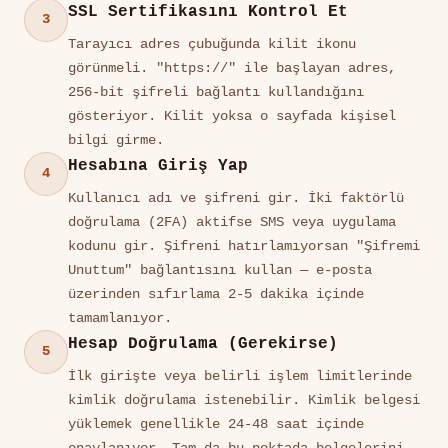
SSL Sertifikasını Kontrol Et
3
Tarayıcı adres çubuğunda kilit ikonu
görünmeli. "https://" ile başlayan adres,
256-bit şifreli bağlantı kullandığını
gösteriyor. Kilit yoksa o sayfada kişisel
bilgi girme.
Hesabına Giriş Yap
4
Kullanıcı adı ve şifreni gir. İki faktörlü
doğrulama (2FA) aktifse SMS veya uygulama
kodunu gir. Şifreni hatırlamıyorsan "Şifremi
Unuttum" bağlantısını kullan — e-posta
üzerinden sıfırlama 2-5 dakika içinde
tamamlanıyor.
Hesap Doğrulama (Gerekirse)
5
İlk girişte veya belirli işlem limitlerinde
kimlik doğrulama istenebilir. Kimlik belgesi
yüklemek genellikle 24-48 saat içinde