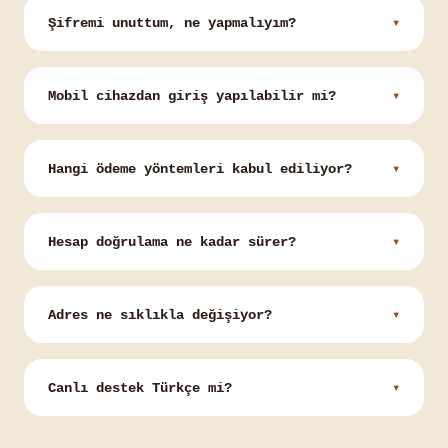
gerek yok. Erişim sorunu yaşıyorsan önce
Şifremi unuttum, ne yapmalıyım?
▾
güncel adresi dene. VPN kullanımı platformun
kullanım koşullarına göre değişebiliyor.
Giriş sayfasındaki "Şifremi Unuttum"
bağlantısını kullan. Kayıtlı e-posta
Mobil cihazdan giriş yapılabilir mi?
▾
adresine sıfırlama linki geliyor. İşlem
genellikle 2-5 dakika içinde tamamlanıyor.
Evet. Her üç platform da mobil tarayıcı
üzerinden çalışıyor. iOS ve Android
Hangi ödeme yöntemleri kabul ediliyor?
▾
cihazlarda ayrı uygulama indirmeye gerek
kalmadan erişim sağlanabiliyor.
Banka havalesi, kripto para (Bitcoin, USDT)
ve bazı e-cüzdan seçenekleri mevcut.
Hesap doğrulama ne kadar sürer?
▾
Platforma göre farklılık gösteriyor. Detaylı
liste için her platformun ödeme sayfasına
Kimlik belgesi yüklendikten sonra genellikle
bakabilirsin.
24-48 saat içinde onay geliyor. Yoğun
Adres ne sıklıkla değişiyor?
▾
dönemlerde bu süre 72 saate uzayabiliyor.
Belgelerin net ve okunabilir olması süreci
Başarıbet ortalama 6 haftada bir, Betandyou
kısaltıyor.
ve Betwinner ise 8-10 haftada bir adres
Canlı destek Türkçe mi?
▾
güncelliyor. Kesin bir takvim yok; bu yüzden
bu sayfayı yer imlerine eklemek pratik bir
Her üç platformda da Türkçe canlı destek
çözüm.