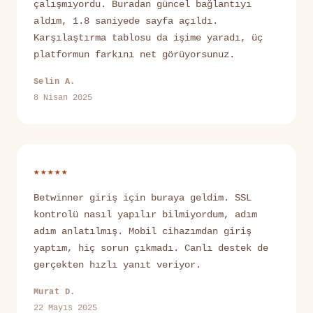
çalışmıyordu. Buradan güncel bağlantıyı
aldım, 1.8 saniyede sayfa açıldı.
Karşılaştırma tablosu da işime yaradı, üç
platformun farkını net görüyorsunuz.
Selin A.
8 Nisan 2025
★★★★★
Betwinner giriş için buraya geldim. SSL
kontrolü nasıl yapılır bilmiyordum, adım
adım anlatılmış. Mobil cihazımdan giriş
yaptım, hiç sorun çıkmadı. Canlı destek de
gerçekten hızlı yanıt veriyor.
Murat D.
22 Mayıs 2025