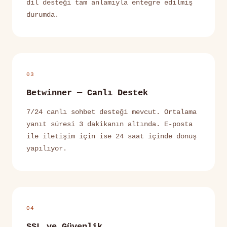
dil desteği tam anlamıyla entegre edilmiş
durumda.
03
Betwinner — Canlı Destek
7/24 canlı sohbet desteği mevcut. Ortalama
yanıt süresi 3 dakikanın altında. E-posta
ile iletişim için ise 24 saat içinde dönüş
yapılıyor.
04
SSL ve Güvenlik