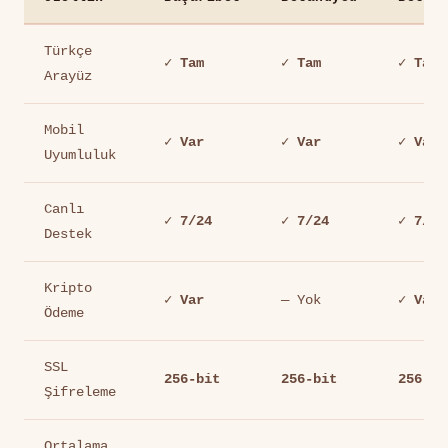
Türkçe
✓ Tam
✓ Tam
✓ Tam
Arayüz
Mobil
✓ Var
✓ Var
✓ Var
Uyumluluk
Canlı
✓ 7/24
✓ 7/24
✓ 7/24
Destek
Kripto
✓ Var
— Yok
✓ Var
Ödeme
SSL
256-bit
256-bit
256-bi
Şifreleme
Ortalama