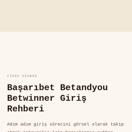
mevcut. Betwinner'da ortalama yanıt süresi 3
dakikanın altında. Betandyou ve Başarıbet'te
bu süre 5 dakikaya kadar çıkabiliyor.
VIDEO REHBER
Başarıbet Betandyou
Betwinner Giriş
Rehberi
Adım adım giriş sürecini görsel olarak takip