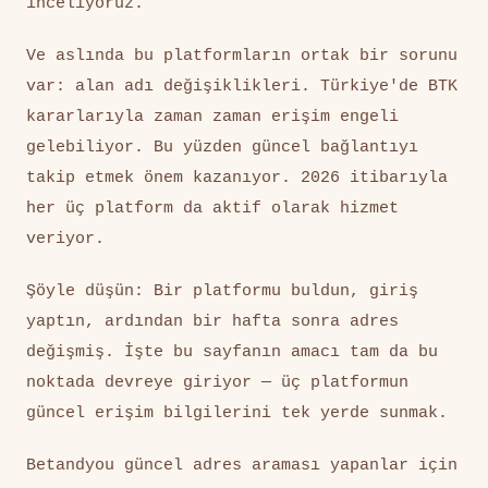
inceliyoruz.
Ve aslında bu platformların ortak bir sorunu
var: alan adı değişiklikleri. Türkiye'de BTK
kararlarıyla zaman zaman erişim engeli
gelebiliyor. Bu yüzden güncel bağlantıyı
takip etmek önem kazanıyor. 2026 itibarıyla
her üç platform da aktif olarak hizmet
veriyor.
Şöyle düşün: Bir platformu buldun, giriş
yaptın, ardından bir hafta sonra adres
değişmiş. İşte bu sayfanın amacı tam da bu
noktada devreye giriyor — üç platformun
güncel erişim bilgilerini tek yerde sunmak.
Betandyou güncel adres araması yapanlar için