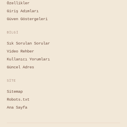
Özellikler
Giriş Adımları
Güven Göstergeleri
BILGI
Sık Sorulan Sorular
Video Rehber
Kullanıcı Yorumları
Güncel Adres
SITE
Sitemap
Robots.txt
Ana Sayfa