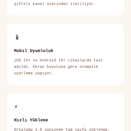
şifreli kanal üzerinden iletiliyor.
📱
Mobil Uyumluluk
iOS 15+ ve Android 10+ cihazlarda test
edildi. Ekran boyutuna göre otomatik
uyarlama yapıyor.
⚡
Hızlı Yükleme
Ortalama 1.8 saniyede tam sayfa yüklenme.