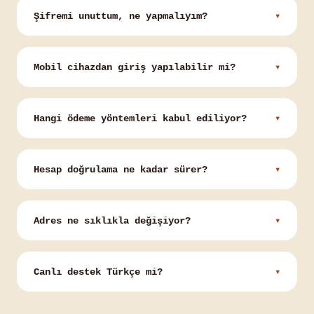
gerek yok. Erişim sorunu yaşıyorsan önce
Şifremi unuttum, ne yapmalıyım?
▾
güncel adresi dene. VPN kullanımı platformun
kullanım koşullarına göre değişebiliyor.
Giriş sayfasındaki "Şifremi Unuttum"
bağlantısını kullan. Kayıtlı e-posta
Mobil cihazdan giriş yapılabilir mi?
▾
adresine sıfırlama linki geliyor. İşlem
genellikle 2-5 dakika içinde tamamlanıyor.
Evet. Her üç platform da mobil tarayıcı
üzerinden çalışıyor. iOS ve Android
Hangi ödeme yöntemleri kabul ediliyor?
▾
cihazlarda ayrı uygulama indirmeye gerek
kalmadan erişim sağlanabiliyor.
Banka havalesi, kripto para (Bitcoin, USDT)
ve bazı e-cüzdan seçenekleri mevcut.
Hesap doğrulama ne kadar sürer?
▾
Platforma göre farklılık gösteriyor. Detaylı
liste için her platformun ödeme sayfasına
Kimlik belgesi yüklendikten sonra genellikle
bakabilirsin.
24-48 saat içinde onay geliyor. Yoğun
Adres ne sıklıkla değişiyor?
▾
dönemlerde bu süre 72 saate uzayabiliyor.
Belgelerin net ve okunabilir olması süreci
Başarıbet ortalama 6 haftada bir, Betandyou
kısaltıyor.
ve Betwinner ise 8-10 haftada bir adres
Canlı destek Türkçe mi?
▾
güncelliyor. Kesin bir takvim yok; bu yüzden
bu sayfayı yer imlerine eklemek pratik bir
Her üç platformda da Türkçe canlı destek
çözüm.