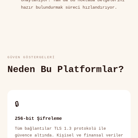
onaylanıyor. Tam da bu noktada belgelerini
hazır bulundurmak süreci hızlandırıyor.
GÜVEN GÖSTERGELERI
Neden Bu Platformlar?
🔒
256-bit Şifreleme
Tüm bağlantılar TLS 1.3 protokolü ile
güvence altında. Kişisel ve finansal veriler