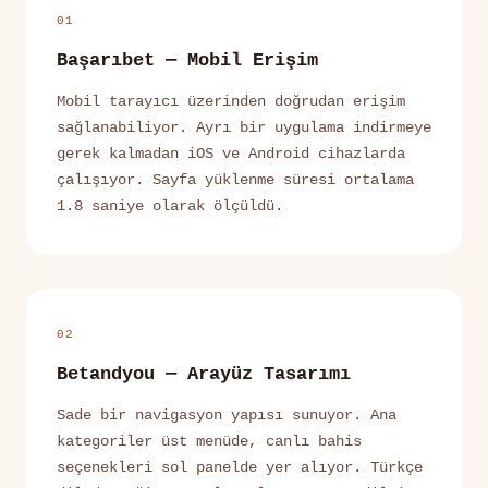
01
Başarıbet — Mobil Erişim
Mobil tarayıcı üzerinden doğrudan erişim
sağlanabiliyor. Ayrı bir uygulama indirmeye
gerek kalmadan iOS ve Android cihazlarda
çalışıyor. Sayfa yüklenme süresi ortalama
1.8 saniye olarak ölçüldü.
02
Betandyou — Arayüz Tasarımı
Sade bir navigasyon yapısı sunuyor. Ana
kategoriler üst menüde, canlı bahis
seçenekleri sol panelde yer alıyor. Türkçe