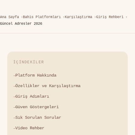
Ana Sayfa
Bahis Platformları
Karşılaştırma
Giriş Rehberi
Güncel Adresler 2026
İÇINDEKILER
Platform Hakkında
Özellikler ve Karşılaştırma
Giriş Adımları
Güven Göstergeleri
Sık Sorulan Sorular
Video Rehber