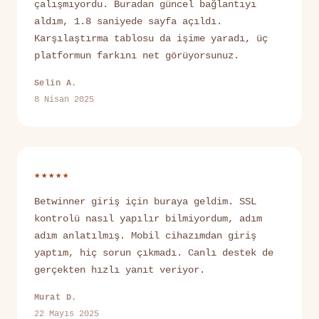
çalışmıyordu. Buradan güncel bağlantıyı
aldım, 1.8 saniyede sayfa açıldı.
Karşılaştırma tablosu da işime yaradı, üç
platformun farkını net görüyorsunuz.
Selin A.
8 Nisan 2025
★★★★★
Betwinner giriş için buraya geldim. SSL
kontrolü nasıl yapılır bilmiyordum, adım
adım anlatılmış. Mobil cihazımdan giriş
yaptım, hiç sorun çıkmadı. Canlı destek de
gerçekten hızlı yanıt veriyor.
Murat D.
22 Mayıs 2025