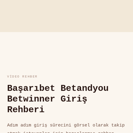
mevcut. Betwinner'da ortalama yanıt süresi 3
dakikanın altında. Betandyou ve Başarıbet'te
bu süre 5 dakikaya kadar çıkabiliyor.
VIDEO REHBER
Başarıbet Betandyou
Betwinner Giriş
Rehberi
Adım adım giriş sürecini görsel olarak takip