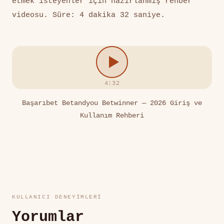
etmek isteyenler için hazırlanmış rehber
videosu. Süre: 4 dakika 32 saniye.
4:32
Başarıbet Betandyou Betwinner — 2026 Giriş ve
Kullanım Rehberi
KULLANICI DENEYIMLERI
Yorumlar