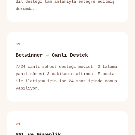
dil desteği tam anlamıyla entegre edilmiş
durumda.
03
Betwinner — Canlı Destek
7/24 canlı sohbet desteği mevcut. Ortalama
yanıt süresi 3 dakikanın altında. E-posta
ile iletişim için ise 24 saat içinde dönüş
yapılıyor.
04
SSL ve Güvenlik