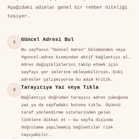
Aşağıdaki adımlar genel bir rehber niteliği
taşıyor.
Güncel Adresi Bul
1
Bu sayfanın "Güncel Adres" bölümünden veya
#guncel-adres kısmından aktif bağlantıyı al.
Adres değişikliklerini takip etmek için
sayfayı yer imlerine ekleyebilirsin. Eski
adresler çalışmıyorsa bu adım kritik.
Tarayıcıya Yaz veya Tıkla
2
Bağlantıyı doğrudan tarayıcı adres çubuğuna
yaz ya da sayfadaki butona tıkla. Üçüncü
taraf yönlendirme sitelerinden gelen
linklere dikkat et — bu sayfa dışında
doğrulama yapılmamış bağlantılar risk
taşıyabilir.