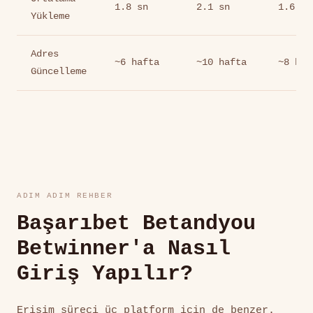
1.8 sn
2.1 sn
1.6 sn
Yükleme
Adres
~6 hafta
~10 hafta
~8 haf
Güncelleme
ADIM ADIM REHBER
Başarıbet Betandyou
Betwinner'a Nasıl
Giriş Yapılır?
Erişim süreci üç platform için de benzer.