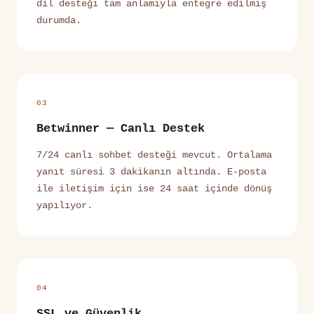
dil desteği tam anlamıyla entegre edilmiş
durumda.
03
Betwinner — Canlı Destek
7/24 canlı sohbet desteği mevcut. Ortalama
yanıt süresi 3 dakikanın altında. E-posta
ile iletişim için ise 24 saat içinde dönüş
yapılıyor.
04
SSL ve Güvenlik