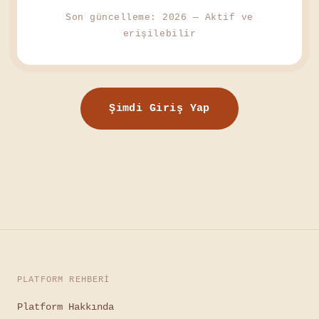
Son güncelleme: 2026 — Aktif ve
erişilebilir
Şimdi Giriş Yap
PLATFORM REHBERI
Platform Hakkında