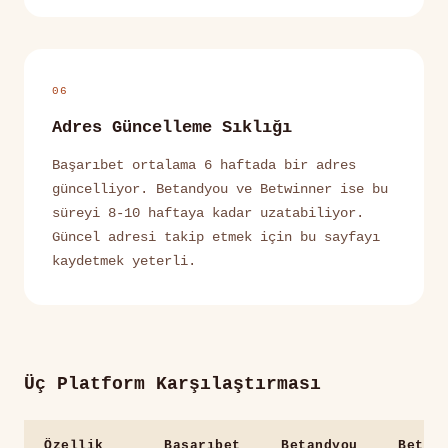
06
Adres Güncelleme Sıklığı
Başarıbet ortalama 6 haftada bir adres
güncelliyor. Betandyou ve Betwinner ise bu
süreyi 8-10 haftaya kadar uzatabiliyor.
Güncel adresi takip etmek için bu sayfayı
kaydetmek yeterli.
Üç Platform Karşılaştırması
Özellik
Başarıbet
Betandyou
Betwi