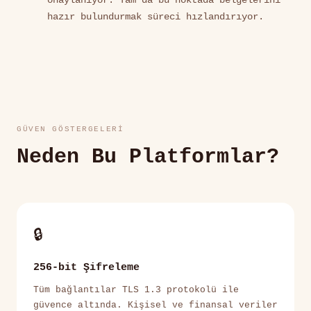
onaylanıyor. Tam da bu noktada belgelerini
hazır bulundurmak süreci hızlandırıyor.
GÜVEN GÖSTERGELERI
Neden Bu Platformlar?
🔒
256-bit Şifreleme
Tüm bağlantılar TLS 1.3 protokolü ile
güvence altında. Kişisel ve finansal veriler