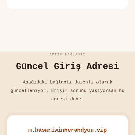
AKTIF BAĞLANTI
Güncel Giriş Adresi
Aşağıdaki bağlantı düzenli olarak
güncelleniyor. Erişim sorunu yaşıyorsan bu
adresi dene.
m.basariwinnerandyou.vip