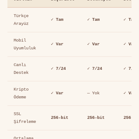
Türkçe
✓ Tam
✓ Tam
✓ Tam
Arayüz
Mobil
✓ Var
✓ Var
✓ Var
Uyumluluk
Canlı
✓ 7/24
✓ 7/24
✓ 7/24
Destek
Kripto
✓ Var
— Yok
✓ Var
Ödeme
SSL
256-bit
256-bit
256-bi
Şifreleme
Ortalama