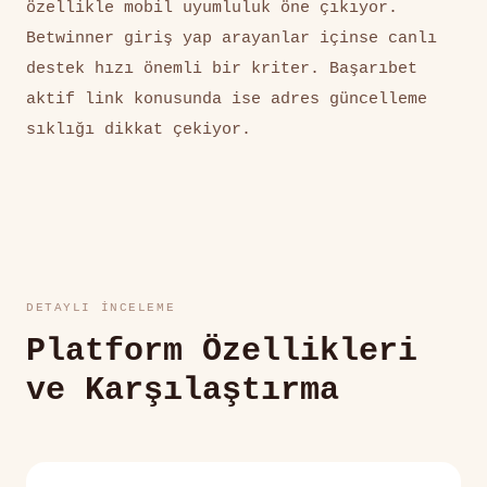
özellikle mobil uyumluluk öne çıkıyor.
Betwinner giriş yap arayanlar içinse canlı
destek hızı önemli bir kriter. Başarıbet
aktif link konusunda ise adres güncelleme
sıklığı dikkat çekiyor.
DETAYLI İNCELEME
Platform Özellikleri
ve Karşılaştırma