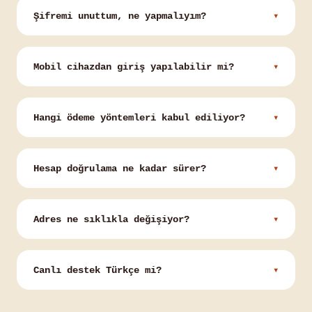
gerek yok. Erişim sorunu yaşıyorsan önce
Şifremi unuttum, ne yapmalıyım?
▾
güncel adresi dene. VPN kullanımı platformun
kullanım koşullarına göre değişebiliyor.
Giriş sayfasındaki "Şifremi Unuttum"
bağlantısını kullan. Kayıtlı e-posta
Mobil cihazdan giriş yapılabilir mi?
▾
adresine sıfırlama linki geliyor. İşlem
genellikle 2-5 dakika içinde tamamlanıyor.
Evet. Her üç platform da mobil tarayıcı
üzerinden çalışıyor. iOS ve Android
Hangi ödeme yöntemleri kabul ediliyor?
▾
cihazlarda ayrı uygulama indirmeye gerek
kalmadan erişim sağlanabiliyor.
Banka havalesi, kripto para (Bitcoin, USDT)
ve bazı e-cüzdan seçenekleri mevcut.
Hesap doğrulama ne kadar sürer?
▾
Platforma göre farklılık gösteriyor. Detaylı
liste için her platformun ödeme sayfasına
Kimlik belgesi yüklendikten sonra genellikle
bakabilirsin.
24-48 saat içinde onay geliyor. Yoğun
Adres ne sıklıkla değişiyor?
▾
dönemlerde bu süre 72 saate uzayabiliyor.
Belgelerin net ve okunabilir olması süreci
Başarıbet ortalama 6 haftada bir, Betandyou
kısaltıyor.
ve Betwinner ise 8-10 haftada bir adres
Canlı destek Türkçe mi?
▾
güncelliyor. Kesin bir takvim yok; bu yüzden
bu sayfayı yer imlerine eklemek pratik bir
Her üç platformda da Türkçe canlı destek
çözüm.