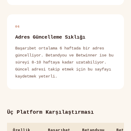
06
Adres Güncelleme Sıklığı
Başarıbet ortalama 6 haftada bir adres
güncelliyor. Betandyou ve Betwinner ise bu
süreyi 8-10 haftaya kadar uzatabiliyor.
Güncel adresi takip etmek için bu sayfayı
kaydetmek yeterli.
Üç Platform Karşılaştırması
Özellik
Başarıbet
Betandyou
Betwi