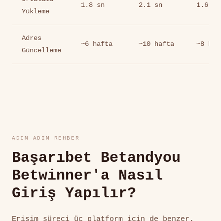
1.8 sn
2.1 sn
1.6 sn
Yükleme
Adres
~6 hafta
~10 hafta
~8 haf
Güncelleme
ADIM ADIM REHBER
Başarıbet Betandyou
Betwinner'a Nasıl
Giriş Yapılır?
Erişim süreci üç platform için de benzer.