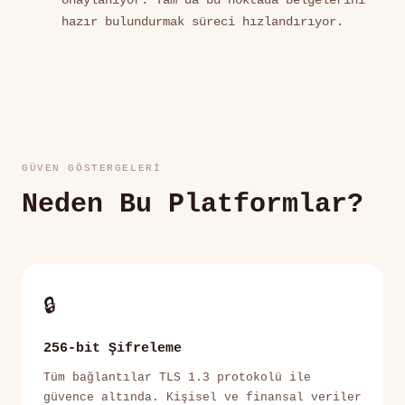
onaylanıyor. Tam da bu noktada belgelerini
hazır bulundurmak süreci hızlandırıyor.
GÜVEN GÖSTERGELERI
Neden Bu Platformlar?
🔒
256-bit Şifreleme
Tüm bağlantılar TLS 1.3 protokolü ile
güvence altında. Kişisel ve finansal veriler