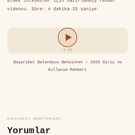
etmek isteyenler için hazırlanmış rehber
videosu. Süre: 4 dakika 32 saniye.
4:32
Başarıbet Betandyou Betwinner — 2026 Giriş ve
Kullanım Rehberi
KULLANICI DENEYIMLERI
Yorumlar