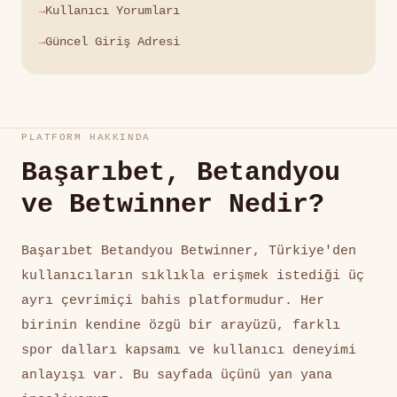
Kullanıcı Yorumları
Güncel Giriş Adresi
PLATFORM HAKKINDA
Başarıbet, Betandyou
ve Betwinner Nedir?
Başarıbet Betandyou Betwinner, Türkiye'den
kullanıcıların sıklıkla erişmek istediği üç
ayrı çevrimiçi bahis platformudur. Her
birinin kendine özgü bir arayüzü, farklı
spor dalları kapsamı ve kullanıcı deneyimi
anlayışı var. Bu sayfada üçünü yan yana