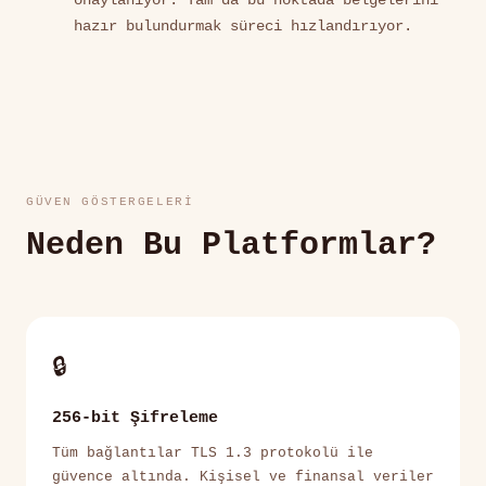
onaylanıyor. Tam da bu noktada belgelerini
hazır bulundurmak süreci hızlandırıyor.
GÜVEN GÖSTERGELERI
Neden Bu Platformlar?
🔒
256-bit Şifreleme
Tüm bağlantılar TLS 1.3 protokolü ile
güvence altında. Kişisel ve finansal veriler