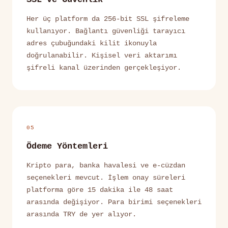
Her üç platform da 256-bit SSL şifreleme
kullanıyor. Bağlantı güvenliği tarayıcı
adres çubuğundaki kilit ikonuyla
doğrulanabilir. Kişisel veri aktarımı
şifreli kanal üzerinden gerçekleşiyor.
05
Ödeme Yöntemleri
Kripto para, banka havalesi ve e-cüzdan
seçenekleri mevcut. İşlem onay süreleri
platforma göre 15 dakika ile 48 saat
arasında değişiyor. Para birimi seçenekleri
arasında TRY de yer alıyor.