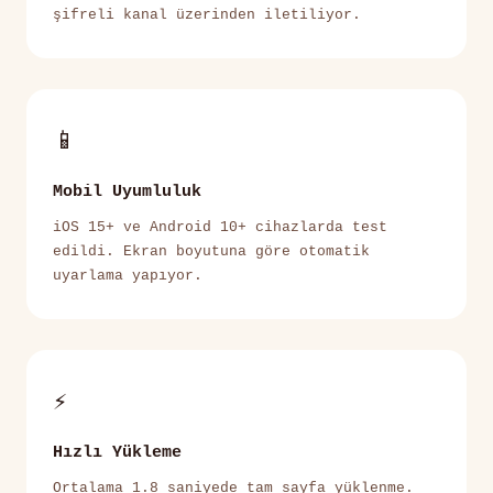
şifreli kanal üzerinden iletiliyor.
📱
Mobil Uyumluluk
iOS 15+ ve Android 10+ cihazlarda test
edildi. Ekran boyutuna göre otomatik
uyarlama yapıyor.
⚡
Hızlı Yükleme
Ortalama 1.8 saniyede tam sayfa yüklenme.