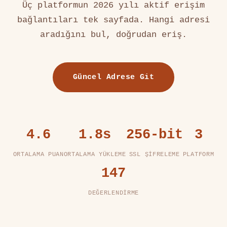
Üç platformun 2026 yılı aktif erişim
bağlantıları tek sayfada. Hangi adresi
aradığını bul, doğrudan eriş.
Güncel Adrese Git
4.6
1.8s
256-bit
3
ORTALAMA PUAN
ORTALAMA YÜKLEME
SSL ŞIFRELEME
PLATFORM
147
DEĞERLENDIRME