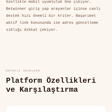
özellikle mobil uyumluluk öne çıkıyor.
Betwinner giriş yap arayanlar içinse canlı
destek hızı önemli bir kriter. Başarıbet
aktif link konusunda ise adres güncelleme
sıklığı dikkat çekiyor.
DETAYLI İNCELEME
Platform Özellikleri
ve Karşılaştırma