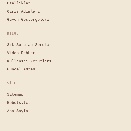
Özellikler
Giriş Adımları
Güven Göstergeleri
BILGI
Sık Sorulan Sorular
Video Rehber
Kullanıcı Yorumları
Güncel Adres
SITE
Sitemap
Robots.txt
Ana Sayfa