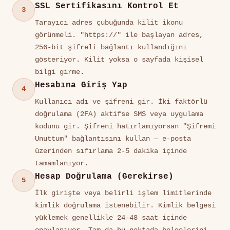
SSL Sertifikasını Kontrol Et
3
Tarayıcı adres çubuğunda kilit ikonu
görünmeli. "https://" ile başlayan adres,
256-bit şifreli bağlantı kullandığını
gösteriyor. Kilit yoksa o sayfada kişisel
bilgi girme.
Hesabına Giriş Yap
4
Kullanıcı adı ve şifreni gir. İki faktörlü
doğrulama (2FA) aktifse SMS veya uygulama
kodunu gir. Şifreni hatırlamıyorsan "Şifremi
Unuttum" bağlantısını kullan — e-posta
üzerinden sıfırlama 2-5 dakika içinde
tamamlanıyor.
Hesap Doğrulama (Gerekirse)
5
İlk girişte veya belirli işlem limitlerinde
kimlik doğrulama istenebilir. Kimlik belgesi
yüklemek genellikle 24-48 saat içinde