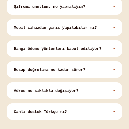
gerek yok. Erişim sorunu yaşıyorsan önce
Şifremi unuttum, ne yapmalıyım?
▾
güncel adresi dene. VPN kullanımı platformun
kullanım koşullarına göre değişebiliyor.
Giriş sayfasındaki "Şifremi Unuttum"
bağlantısını kullan. Kayıtlı e-posta
Mobil cihazdan giriş yapılabilir mi?
▾
adresine sıfırlama linki geliyor. İşlem
genellikle 2-5 dakika içinde tamamlanıyor.
Evet. Her üç platform da mobil tarayıcı
üzerinden çalışıyor. iOS ve Android
Hangi ödeme yöntemleri kabul ediliyor?
▾
cihazlarda ayrı uygulama indirmeye gerek
kalmadan erişim sağlanabiliyor.
Banka havalesi, kripto para (Bitcoin, USDT)
ve bazı e-cüzdan seçenekleri mevcut.
Hesap doğrulama ne kadar sürer?
▾
Platforma göre farklılık gösteriyor. Detaylı
liste için her platformun ödeme sayfasına
Kimlik belgesi yüklendikten sonra genellikle
bakabilirsin.
24-48 saat içinde onay geliyor. Yoğun
Adres ne sıklıkla değişiyor?
▾
dönemlerde bu süre 72 saate uzayabiliyor.
Belgelerin net ve okunabilir olması süreci
Başarıbet ortalama 6 haftada bir, Betandyou
kısaltıyor.
ve Betwinner ise 8-10 haftada bir adres
Canlı destek Türkçe mi?
▾
güncelliyor. Kesin bir takvim yok; bu yüzden
bu sayfayı yer imlerine eklemek pratik bir
Her üç platformda da Türkçe canlı destek
çözüm.