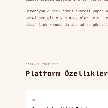
Betandyou güncel adres araması yapanla
Betwinner giriş yap arayanlar içinse c
aktif link konusunda ise adres güncell
DETAYLI İNCELEME
Platform Özellikler
01