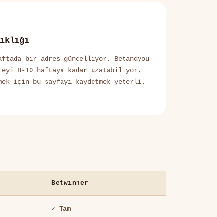
ıklığı
aftada bir adres güncelliyor. Betandyou
reyi 8-10 haftaya kadar uzatabiliyor.
mek için bu sayfayı kaydetmek yeterli.
Betwinner
✓ Tam