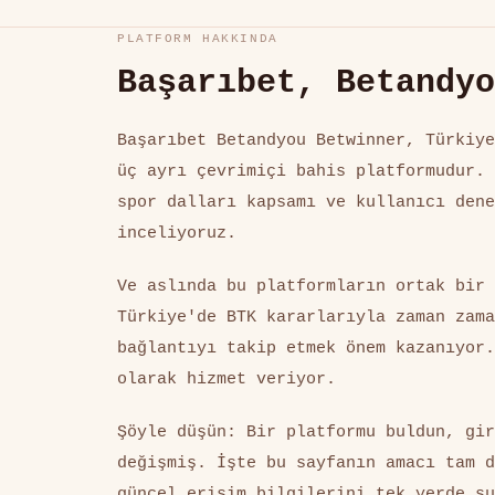
PLATFORM HAKKINDA
Başarıbet, Betandyo
Başarıbet Betandyou Betwinner, Türkiye
üç ayrı çevrimiçi bahis platformudur. 
spor dalları kapsamı ve kullanıcı dene
inceliyoruz.
Ve aslında bu platformların ortak bir 
Türkiye'de BTK kararlarıyla zaman zama
bağlantıyı takip etmek önem kazanıyor.
olarak hizmet veriyor.
Şöyle düşün: Bir platformu buldun, gir
değişmiş. İşte bu sayfanın amacı tam d
güncel erişim bilgilerini tek yerde su