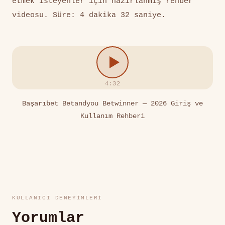
etmek isteyenler için hazırlanmış rehber
videosu. Süre: 4 dakika 32 saniye.
4:32
Başarıbet Betandyou Betwinner — 2026 Giriş ve
Kullanım Rehberi
KULLANICI DENEYIMLERI
Yorumlar