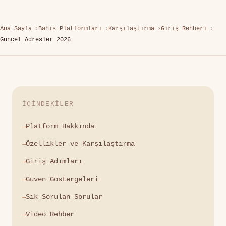
Ana Sayfa
Bahis Platformları
Karşılaştırma
Giriş Rehberi
Güncel Adresler 2026
İÇINDEKILER
Platform Hakkında
Özellikler ve Karşılaştırma
Giriş Adımları
Güven Göstergeleri
Sık Sorulan Sorular
Video Rehber