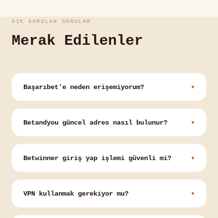
SIK SORULAN SORULAR
Merak Edilenler
Başarıbet'e neden erişemiyorum?
▾
Alan adı değişmiş olabilir. BTK kararlarıyla
zaman zaman eski adresler engelleniyor. Bu
Betandyou güncel adres nasıl bulunur?
▾
sayfanın #guncel-adres bölümünden aktif
bağlantıya ulaşabilirsin.
Bu sayfayı yer imlerine ekle. Adres
değiştiğinde sayfa güncelleniyor. Ayrıca
Betwinner giriş yap işlemi güvenli mi?
▾
platformun resmi sosyal medya hesaplarını
takip etmek de işe yarıyor.
256-bit SSL şifreleme kullanılıyor. Adres
çubuğunda "https://" ve kilit ikonu
VPN kullanmak gerekiyor mu?
▾
görünüyorsa bağlantı güvenli. Bu iki işareti
her zaman kontrol et.
Güncel adreste erişim çalışıyorsa VPN'e