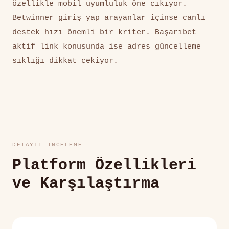
özellikle mobil uyumluluk öne çıkıyor.
Betwinner giriş yap arayanlar içinse canlı
destek hızı önemli bir kriter. Başarıbet
aktif link konusunda ise adres güncelleme
sıklığı dikkat çekiyor.
DETAYLI İNCELEME
Platform Özellikleri
ve Karşılaştırma