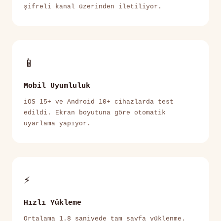
şifreli kanal üzerinden iletiliyor.
📱
Mobil Uyumluluk
iOS 15+ ve Android 10+ cihazlarda test
edildi. Ekran boyutuna göre otomatik
uyarlama yapıyor.
⚡
Hızlı Yükleme
Ortalama 1.8 saniyede tam sayfa yüklenme.