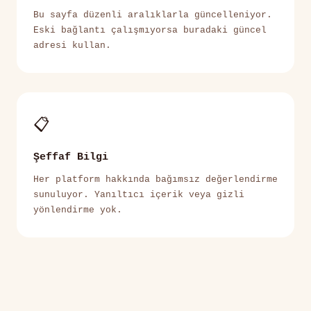
Bu sayfa düzenli aralıklarla güncelleniyor.
Eski bağlantı çalışmıyorsa buradaki güncel
adresi kullan.
📋
Şeffaf Bilgi
Her platform hakkında bağımsız değerlendirme
sunuluyor. Yanıltıcı içerik veya gizli
yönlendirme yok.