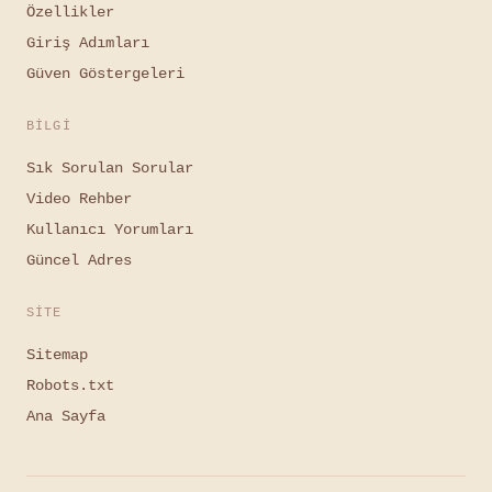
Özellikler
Giriş Adımları
Güven Göstergeleri
BILGI
Sık Sorulan Sorular
Video Rehber
Kullanıcı Yorumları
Güncel Adres
SITE
Sitemap
Robots.txt
Ana Sayfa