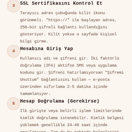
SSL Sertifikasını Kontrol Et
3
Tarayıcı adres çubuğunda kilit ikonu
görünmeli. "https://" ile başlayan adres,
256-bit şifreli bağlantı kullandığını
gösteriyor. Kilit yoksa o sayfada kişisel
bilgi girme.
Hesabına Giriş Yap
4
Kullanıcı adı ve şifreni gir. İki faktörlü
doğrulama (2FA) aktifse SMS veya uygulama
kodunu gir. Şifreni hatırlamıyorsan "Şifremi
Unuttum" bağlantısını kullan — e-posta
üzerinden sıfırlama 2-5 dakika içinde
tamamlanıyor.
Hesap Doğrulama (Gerekirse)
5
İlk girişte veya belirli işlem limitlerinde
kimlik doğrulama istenebilir. Kimlik belgesi
yüklemek genellikle 24-48 saat içinde