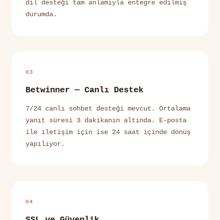
dil desteği tam anlamıyla entegre edilmiş
durumda.
03
Betwinner — Canlı Destek
7/24 canlı sohbet desteği mevcut. Ortalama
yanıt süresi 3 dakikanın altında. E-posta
ile iletişim için ise 24 saat içinde dönüş
yapılıyor.
04
SSL ve Güvenlik