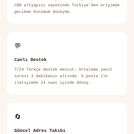
CDN altyapısı sayesinde Türkiye'den erişimde
gecikme minimum düzeyde.
💬
Canlı Destek
7/24 Türkçe destek mevcut. Ortalama yanıt
süresi 3 dakikanın altında. E-posta ile
iletişimde 24 saat içinde dönüş.
🔄
Güncel Adres Takibi