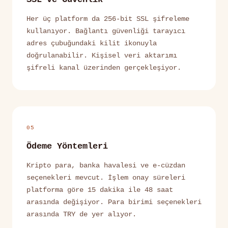
Her üç platform da 256-bit SSL şifreleme
kullanıyor. Bağlantı güvenliği tarayıcı
adres çubuğundaki kilit ikonuyla
doğrulanabilir. Kişisel veri aktarımı
şifreli kanal üzerinden gerçekleşiyor.
05
Ödeme Yöntemleri
Kripto para, banka havalesi ve e-cüzdan
seçenekleri mevcut. İşlem onay süreleri
platforma göre 15 dakika ile 48 saat
arasında değişiyor. Para birimi seçenekleri
arasında TRY de yer alıyor.