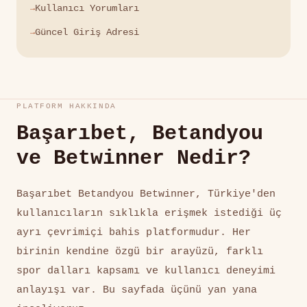
Kullanıcı Yorumları
Güncel Giriş Adresi
PLATFORM HAKKINDA
Başarıbet, Betandyou
ve Betwinner Nedir?
Başarıbet Betandyou Betwinner, Türkiye'den
kullanıcıların sıklıkla erişmek istediği üç
ayrı çevrimiçi bahis platformudur. Her
birinin kendine özgü bir arayüzü, farklı
spor dalları kapsamı ve kullanıcı deneyimi
anlayışı var. Bu sayfada üçünü yan yana