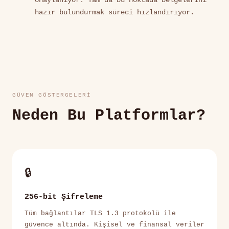
onaylanıyor. Tam da bu noktada belgelerini
hazır bulundurmak süreci hızlandırıyor.
GÜVEN GÖSTERGELERI
Neden Bu Platformlar?
🔒
256-bit Şifreleme
Tüm bağlantılar TLS 1.3 protokolü ile
güvence altında. Kişisel ve finansal veriler