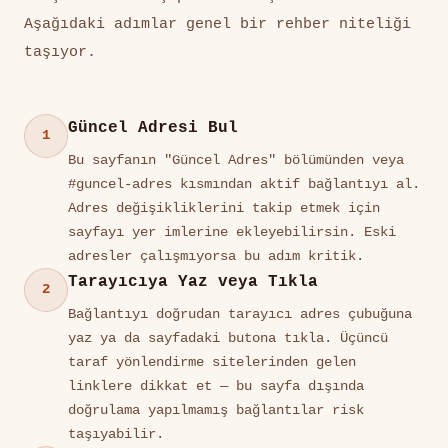
Aşağıdaki adımlar genel bir rehber niteliği
taşıyor.
Güncel Adresi Bul
1
Bu sayfanın "Güncel Adres" bölümünden veya
#guncel-adres kısmından aktif bağlantıyı al.
Adres değişikliklerini takip etmek için
sayfayı yer imlerine ekleyebilirsin. Eski
adresler çalışmıyorsa bu adım kritik.
Tarayıcıya Yaz veya Tıkla
2
Bağlantıyı doğrudan tarayıcı adres çubuğuna
yaz ya da sayfadaki butona tıkla. Üçüncü
taraf yönlendirme sitelerinden gelen
linklere dikkat et — bu sayfa dışında
doğrulama yapılmamış bağlantılar risk
taşıyabilir.