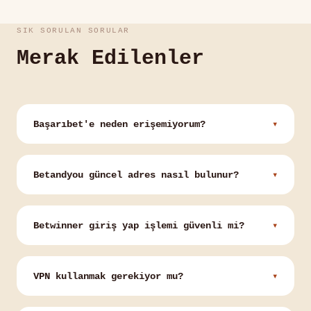
SIK SORULAN SORULAR
Merak Edilenler
Başarıbet'e neden erişemiyorum?
▾
Alan adı değişmiş olabilir. BTK kararlarıyla
zaman zaman eski adresler engelleniyor. Bu
Betandyou güncel adres nasıl bulunur?
▾
sayfanın #guncel-adres bölümünden aktif
bağlantıya ulaşabilirsin.
Bu sayfayı yer imlerine ekle. Adres
değiştiğinde sayfa güncelleniyor. Ayrıca
Betwinner giriş yap işlemi güvenli mi?
▾
platformun resmi sosyal medya hesaplarını
takip etmek de işe yarıyor.
256-bit SSL şifreleme kullanılıyor. Adres
çubuğunda "https://" ve kilit ikonu
VPN kullanmak gerekiyor mu?
▾
görünüyorsa bağlantı güvenli. Bu iki işareti
her zaman kontrol et.
Güncel adreste erişim çalışıyorsa VPN'e