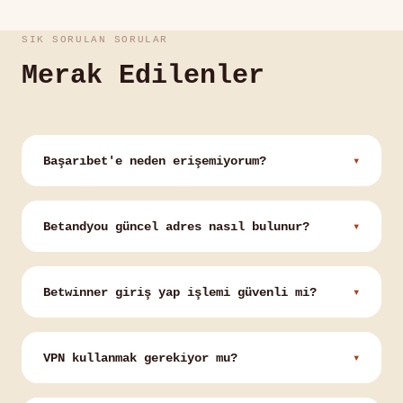
SIK SORULAN SORULAR
Merak Edilenler
Başarıbet'e neden erişemiyorum?
▾
Alan adı değişmiş olabilir. BTK kararlarıyla
zaman zaman eski adresler engelleniyor. Bu
Betandyou güncel adres nasıl bulunur?
▾
sayfanın #guncel-adres bölümünden aktif
bağlantıya ulaşabilirsin.
Bu sayfayı yer imlerine ekle. Adres
değiştiğinde sayfa güncelleniyor. Ayrıca
Betwinner giriş yap işlemi güvenli mi?
▾
platformun resmi sosyal medya hesaplarını
takip etmek de işe yarıyor.
256-bit SSL şifreleme kullanılıyor. Adres
çubuğunda "https://" ve kilit ikonu
VPN kullanmak gerekiyor mu?
▾
görünüyorsa bağlantı güvenli. Bu iki işareti
her zaman kontrol et.
Güncel adreste erişim çalışıyorsa VPN'e