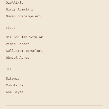
Özellikler
Giriş Adımları
Güven Göstergeleri
BILGI
Sık Sorulan Sorular
Video Rehber
Kullanıcı Yorumları
Güncel Adres
SITE
Sitemap
Robots.txt
Ana Sayfa