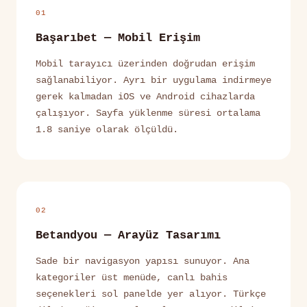
01
Başarıbet — Mobil Erişim
Mobil tarayıcı üzerinden doğrudan erişim
sağlanabiliyor. Ayrı bir uygulama indirmeye
gerek kalmadan iOS ve Android cihazlarda
çalışıyor. Sayfa yüklenme süresi ortalama
1.8 saniye olarak ölçüldü.
02
Betandyou — Arayüz Tasarımı
Sade bir navigasyon yapısı sunuyor. Ana
kategoriler üst menüde, canlı bahis
seçenekleri sol panelde yer alıyor. Türkçe