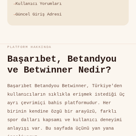
Kullanıcı Yorumları
Güncel Giriş Adresi
PLATFORM HAKKINDA
Başarıbet, Betandyou
ve Betwinner Nedir?
Başarıbet Betandyou Betwinner, Türkiye'den
kullanıcıların sıklıkla erişmek istediği üç
ayrı çevrimiçi bahis platformudur. Her
birinin kendine özgü bir arayüzü, farklı
spor dalları kapsamı ve kullanıcı deneyimi
anlayışı var. Bu sayfada üçünü yan yana