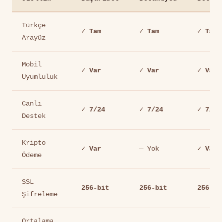
Türkçe
✓ Tam
✓ Tam
✓ Tam
Arayüz
Mobil
✓ Var
✓ Var
✓ Var
Uyumluluk
Canlı
✓ 7/24
✓ 7/24
✓ 7/24
Destek
Kripto
✓ Var
— Yok
✓ Var
Ödeme
SSL
256-bit
256-bit
256-bi
Şifreleme
Ortalama