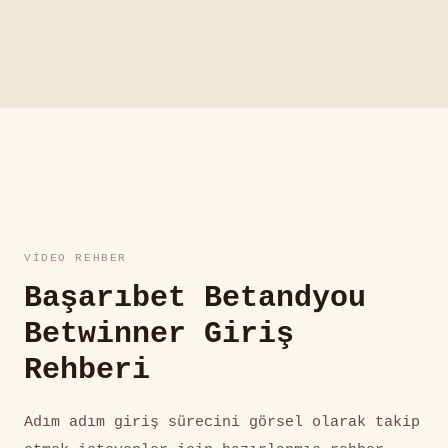
mevcut. Betwinner'da ortalama yanıt süresi 3
dakikanın altında. Betandyou ve Başarıbet'te
bu süre 5 dakikaya kadar çıkabiliyor.
VIDEO REHBER
Başarıbet Betandyou
Betwinner Giriş
Rehberi
Adım adım giriş sürecini görsel olarak takip