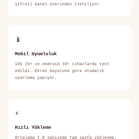
şifreli kanal üzerinden iletiliyor.
📱
Mobil Uyumluluk
iOS 15+ ve Android 10+ cihazlarda test
edildi. Ekran boyutuna göre otomatik
uyarlama yapıyor.
⚡
Hızlı Yükleme
Ortalama 1.8 saniyede tam sayfa yüklenme.