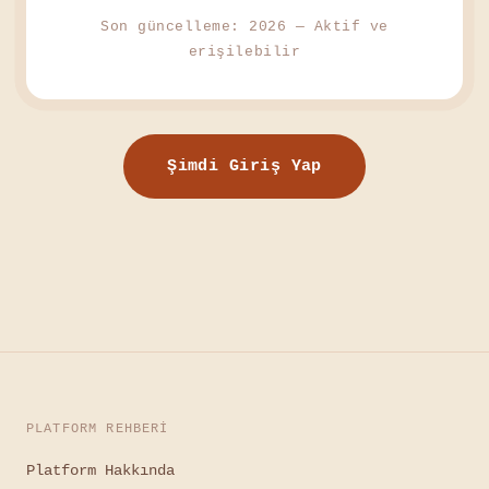
Son güncelleme: 2026 — Aktif ve
erişilebilir
Şimdi Giriş Yap
PLATFORM REHBERI
Platform Hakkında