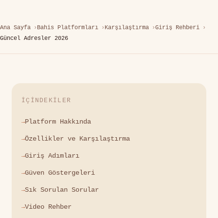
Ana Sayfa
Bahis Platformları
Karşılaştırma
Giriş Rehberi
Güncel Adresler 2026
İÇINDEKILER
Platform Hakkında
Özellikler ve Karşılaştırma
Giriş Adımları
Güven Göstergeleri
Sık Sorulan Sorular
Video Rehber