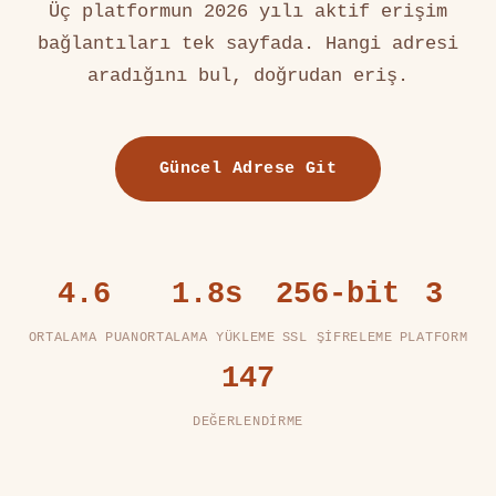
Üç platformun 2026 yılı aktif erişim
bağlantıları tek sayfada. Hangi adresi
aradığını bul, doğrudan eriş.
Güncel Adrese Git
4.6
1.8s
256-bit
3
ORTALAMA PUAN
ORTALAMA YÜKLEME
SSL ŞIFRELEME
PLATFORM
147
DEĞERLENDIRME