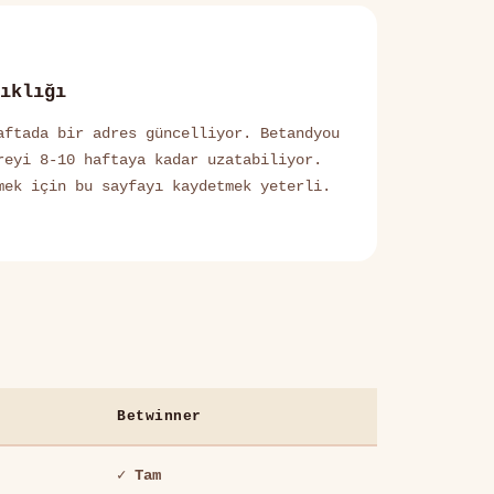
ıklığı
aftada bir adres güncelliyor. Betandyou
reyi 8-10 haftaya kadar uzatabiliyor.
mek için bu sayfayı kaydetmek yeterli.
Betwinner
✓ Tam