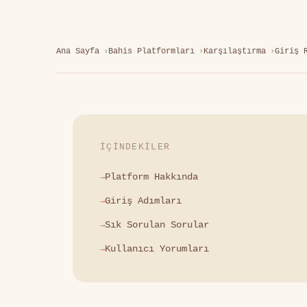
Ana Sayfa
Bahis Platformları
Karşılaştırma
Giriş 
İÇINDEKILER
Platform Hakkında
Giriş Adımları
Sık Sorulan Sorular
Kullanıcı Yorumları