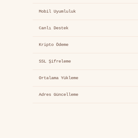
Mobil Uyumluluk
Canlı Destek
Kripto Ödeme
SSL Şifreleme
Ortalama Yükleme
Adres Güncelleme