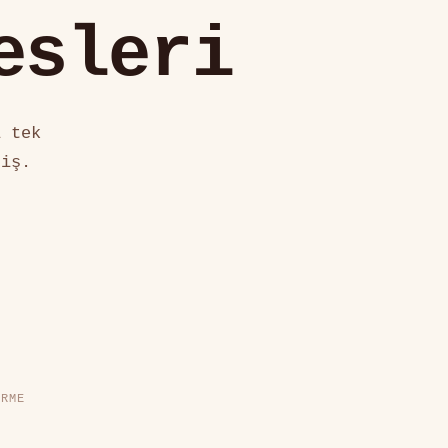
esleri
ı tek
riş.
IRME