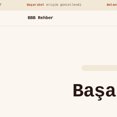
Başarıbet
erişim güncellendi
Betandy
BBB Rehber
Başa