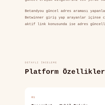
Betandyou güncel adres araması yapanla
Betwinner giriş yap arayanlar içinse c
aktif link konusunda ise adres güncell
DETAYLI İNCELEME
Platform Özellikler
01