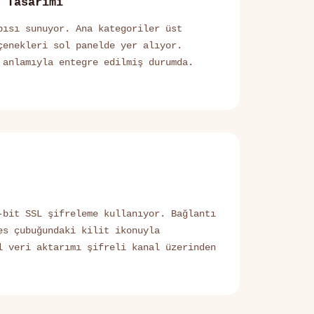
 Tasarımı
pısı sunuyor. Ana kategoriler üst
çenekleri sol panelde yer alıyor.
 anlamıyla entegre edilmiş durumda.
-bit SSL şifreleme kullanıyor. Bağlantı
es çubuğundaki kilit ikonuyla
l veri aktarımı şifreli kanal üzerinden