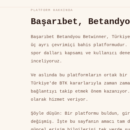
PLATFORM HAKKINDA
Başarıbet, Betandyo
Başarıbet Betandyou Betwinner, Türkiye
üç ayrı çevrimiçi bahis platformudur. 
spor dalları kapsamı ve kullanıcı dene
inceliyoruz.
Ve aslında bu platformların ortak bir 
Türkiye'de BTK kararlarıyla zaman zama
bağlantıyı takip etmek önem kazanıyor.
olarak hizmet veriyor.
Şöyle düşün: Bir platformu buldun, gir
değişmiş. İşte bu sayfanın amacı tam d
güncel erişim bilgilerini tek yerde su