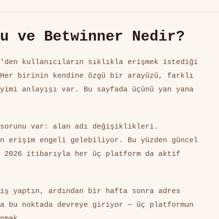
u ve Betwinner Nedir?
'den kullanıcıların sıklıkla erişmek istediği
Her birinin kendine özgü bir arayüzü, farklı
yimi anlayışı var. Bu sayfada üçünü yan yana
sorunu var: alan adı değişiklikleri.
n erişim engeli gelebiliyor. Bu yüzden güncel
 2026 itibarıyla her üç platform da aktif
iş yaptın, ardından bir hafta sonra adres
a bu noktada devreye giriyor — üç platformun
nmak.