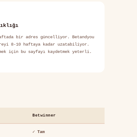
ıklığı
aftada bir adres güncelliyor. Betandyou
reyi 8-10 haftaya kadar uzatabiliyor.
mek için bu sayfayı kaydetmek yeterli.
Betwinner
✓ Tam