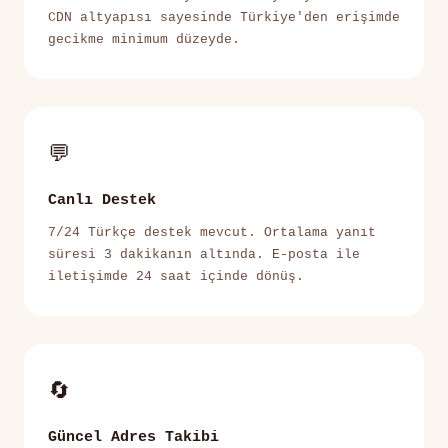
CDN altyapısı sayesinde Türkiye'den erişimde
gecikme minimum düzeyde.
💬
Canlı Destek
7/24 Türkçe destek mevcut. Ortalama yanıt
süresi 3 dakikanın altında. E-posta ile
iletişimde 24 saat içinde dönüş.
🔄
Güncel Adres Takibi