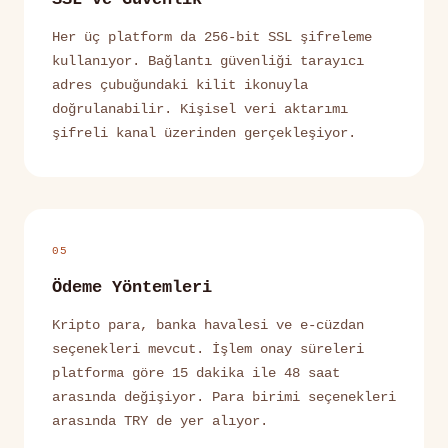
Her üç platform da 256-bit SSL şifreleme
kullanıyor. Bağlantı güvenliği tarayıcı
adres çubuğundaki kilit ikonuyla
doğrulanabilir. Kişisel veri aktarımı
şifreli kanal üzerinden gerçekleşiyor.
05
Ödeme Yöntemleri
Kripto para, banka havalesi ve e-cüzdan
seçenekleri mevcut. İşlem onay süreleri
platforma göre 15 dakika ile 48 saat
arasında değişiyor. Para birimi seçenekleri
arasında TRY de yer alıyor.