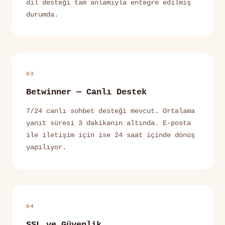
dil desteği tam anlamıyla entegre edilmiş
durumda.
03
Betwinner — Canlı Destek
7/24 canlı sohbet desteği mevcut. Ortalama
yanıt süresi 3 dakikanın altında. E-posta
ile iletişim için ise 24 saat içinde dönüş
yapılıyor.
04
SSL ve Güvenlik