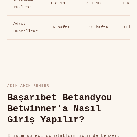
1.8 sn
2.1 sn
1.6 sn
Yükleme
Adres
~6 hafta
~10 hafta
~8 haf
Güncelleme
ADIM ADIM REHBER
Başarıbet Betandyou
Betwinner'a Nasıl
Giriş Yapılır?
Erişim süreci üç platform için de benzer.