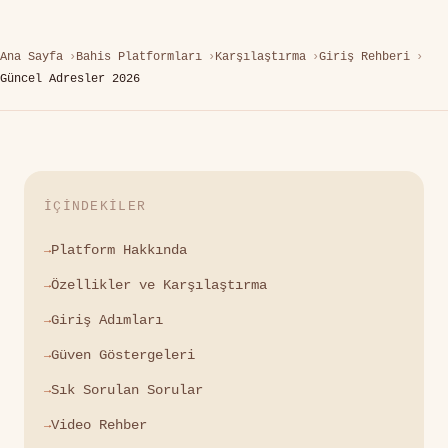
Ana Sayfa
Bahis Platformları
Karşılaştırma
Giriş Rehberi
Güncel Adresler 2026
İÇINDEKILER
Platform Hakkında
Özellikler ve Karşılaştırma
Giriş Adımları
Güven Göstergeleri
Sık Sorulan Sorular
Video Rehber